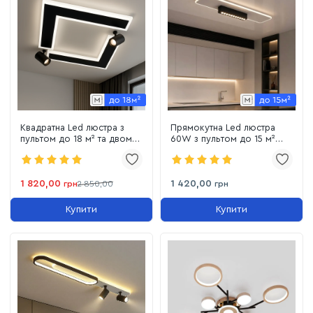
Квадратна Led люстра з
Прямокутна Led люстра
пультом до 18 м² та двома
60W з пультом до 15 м²
спотами CONSUL 80W S
чорно-білий (SY-16052/2
WHITE/BLACK
WH+BK)
1 820,00
1 420,00
грн
2 850,00
грн
Купити
Купити