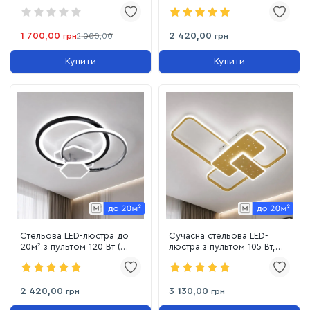
16079/500 BK+WH, 96 Вт,
(Білий/Чорний/Хром) P5-
Чорний/Білий)
YH469
1 700,00
2 420,00
грн
2 000,00
грн
Купити
Купити
Стельова LED-люстра до
Сучасна стельова LED-
20м² з пультом 120 Вт (
люстра з пультом 105 Вт,
Білий/Чорний/Хром) P5-
Золото (2449G dimmer)
YH467
2 420,00
3 130,00
грн
грн