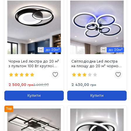
Чорна Led люстра до 20 м²
Світлодіодна Led люстра
з пультом 100 Вт круглої
на площу до 20 м² чорно-
форми (DUOS Bk 220785)
білого кольору з пультом
потужність 100W
(A8022/6BK LED 3color)
2 500,00
2 430,00
грн
3 000,00
грн
Купити
Купити
Top