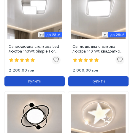
Світлодіодна стельова Led
Світлодіодна стельова
люстра 140Wt Simple Forms
люстра 140 Wt квадратної
(8811-500 WH)
форми до 25м² Simple
Forms (8810-500S WH,
140W)
2 200,00
2 000,00
грн
грн
Купити
Купити