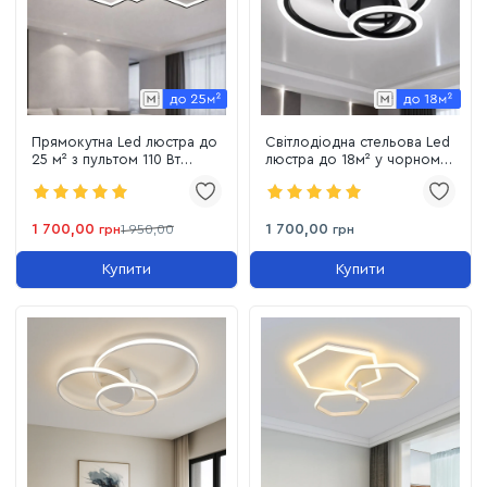
Прямокутна Led люстра до
Світлодіодна стельова Led
25 м² з пультом 110 Вт
люстра до 18м² у чорному
чорний корпус 90 см (Sven
кольорі MOODY (A3012-
3s smart Bk)
500 BK)
1 700,00
1 700,00
грн
1 950,00
грн
Купити
Купити