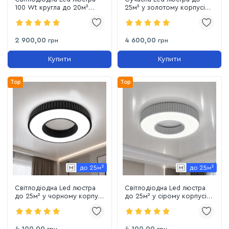
100 Wt кругла до 20м²
25м² у золотому корпусі
Marble (A3092-500 BK+WH)
120 Wt Corruga (9017-500
GD)
2 900,00
4 600,00
грн
грн
Купити
Купити
Top
Top
Світлодіодна Led люстра
Світлодіодна Led люстра
до 25м² у чорному корпусі
до 25м² у сірому корпусі
120 Wt Corruga (9017-500
120 Wt Corruga (9017-500
BK)
WH)