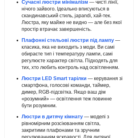
Сучасні люстри мінімалізм
— чисті лінії,
нічого зайвого. Ідеально вписуються в
скандинавський стиль, japandi, хай-тек.
Люстра, яку майже не видно — але без якої
простір втрачає завершеність.
Плафонні стельові люстри під лампу
—
класика, яка не виходить з моди. Ви самі
обираєте тип і температуру лампи, самі
регулюєте характер світла. Підходять для
тих, хто любить контроль над освітленням.
Люстри LED Smart тарілки
— керування зі
смартфона, голосові команди, таймер,
димер, RGB-підсвітка. Якщо ваш дім
«розумний» — освітлення теж повинне
бути розумним.
Люстри в дитячу кімнату
— моделі з
рівномірним розсіюванням світла,
закритими плафонами та зручним
регулюванням яскравості. Для дитячої