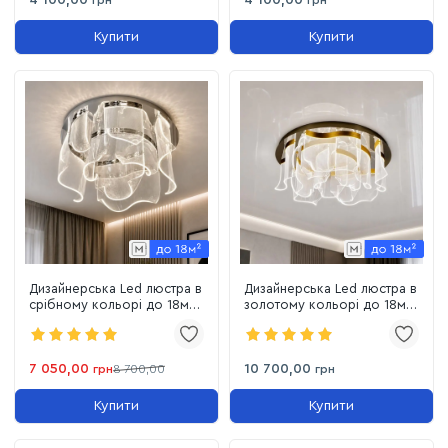
4 100,00
4 100,00
грн
грн
Купити
Купити
Дизайнерська Led люстра в
Дизайнерська Led люстра в
срібному кольорі до 18м²
золотому кольорі до 18м²
(505081-4+3CH)
(505081-7+5GD)
7 050,00
10 700,00
грн
8 700,00
грн
Купити
Купити