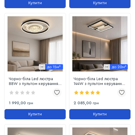
Купити
Купити
Чорно-біла Led люстра
Чорно-біла Led люстра
88W з пультом керування
144W з пультом керування
до 15м² (SY-16040/3
до 20м² (SY-16053/4
BK+WH)
WH+BK)
1 990,00
2 085,00
грн
грн
Купити
Купити