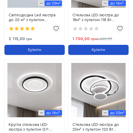
Світлодіодна Led люстра
Стельова LED-люстра до
до 20 м² з пультом
18м² з пультом 118 Вт
керування 144 Вт (FP-23685-
Чорний/Білий (SY-
144)
16080/500 BK+WH)
2 115,00
1 700,00
грн
грн
2 000,00
Купити
Купити
Кругла стельова LED-
Стельова LED-люстра до
люстра з пультом (SY-
20м² з пультом 120 Вт