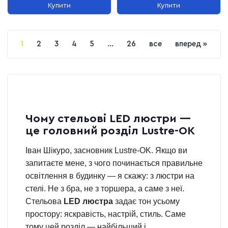
Купити
Купити
1
2
3
4
5
...
26
все
вперед »
Чому стельові LED люстри —
це головний розділ Lustre-OK
Іван Шікуро, засновник Lustre-OK. Якщо ви
запитаєте мене, з чого починається правильне
освітлення в будинку — я скажу: з люстри на
стелі. Не з бра, не з торшера, а саме з неї.
Стельова
LED люстра
задає тон усьому
простору: яскравість, настрій, стиль. Саме
тому цей розділ — найбільший і