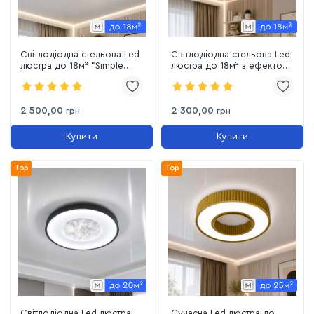
Світлодіодна стельова Led
Світлодіодна стельова Led
люстра до 18м² "Simple
люстра до 18м² з ефектом
Forms" (A12-500 BK)
зірок Cosmo (A27-500 WT,
100W)
2 500,00
2 300,00
грн
грн
Купити
Купити
Top
Top
Світлодіодна Led люстра
Сучасна Led люстра до