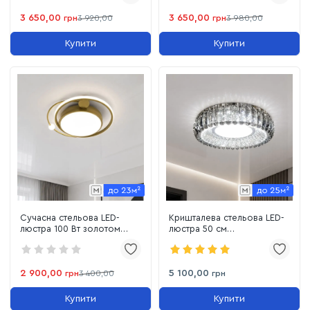
3 650,00
3 650,00
грн
3 920,00
грн
3 980,00
Купити
Купити
Сучасна стельова LED-
Кришталева стельова LED-
люстра 100 Вт золотом
люстра 50 см
корпусі до 23м² (A31-500
(MT015/500CH (S))
GD)
2 900,00
5 100,00
грн
3 400,00
грн
Купити
Купити