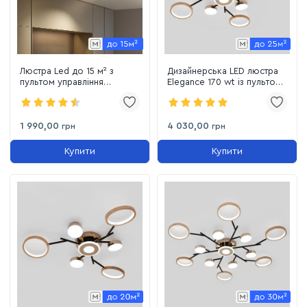
Люстра Led до 15 м² з
Дизайнерська LED люстра
пультом управління
Elegance 170 wt із пультом
EDINBURGH 70+4W-2LR-
до 25м² чорно-золотий
WHITE/BLACK
корпус
1 990,00
4 030,00
грн
грн
Купити
Купити