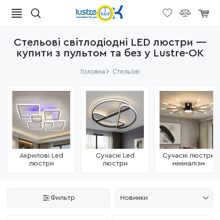
Стельові світлодіодні LED люстри —
купити з пультом та без у Lustre-OK
Головна
Стельові
Акрилові Led
Сучасні Led
Сучасні люстри
люстри
люстри
мінімалізм
Фильтр
Новинки