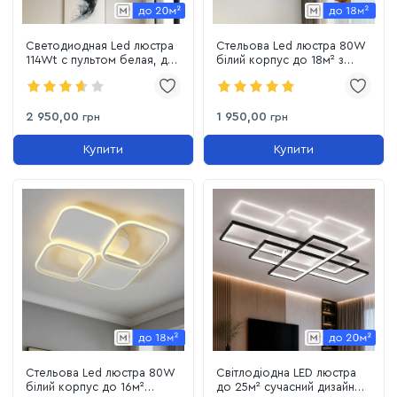
Светодиодная Led люстра
Стельова Led люстра 80W
114Wt с пультом белая, для
білий корпус до 18м² з
помещений до 18 м²
пультом (1164 White)
(1158WH)
2 950,00
1 950,00
грн
грн
Купити
Купити
Стельова Led люстра 80W
Світлодіодна LED люстра
білий корпус до 16м²
до 25м² сучасний дизайн