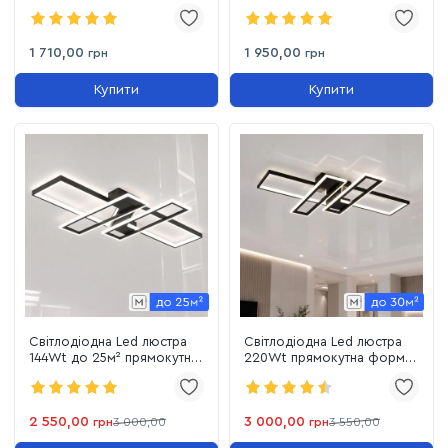
квадратна з пультом і
110W з пульт SVEN 3S
пам'ятаю (1166 White)
1 710,00
1 950,00
грн
грн
Купити
Купити
Світлодіодна Led люстра
Світлодіодна Led люстра
144Wt до 25м² прямокутна
220Wt прямокутна форма
форма чорна (Geometric
чорна до 30м² з пультом
Quad Black 1185/2+2 Bk)
(1186/2+2 Bk)
2 550,00
3 000,00
грн
3 000,00
грн
3 550,00