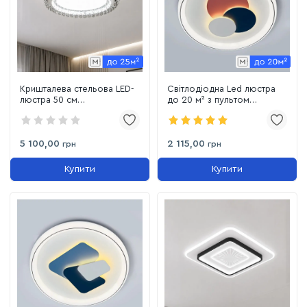
Кришталева стельова LED-
Світлодіодна Led люстра
люстра 50 см
до 20 м² з пультом
(MT006/500CH (S))
керування 144 Вт (FP-23687-
144W)
5 100,00
2 115,00
грн
грн
Купити
Купити