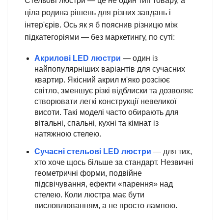
Стельові люстри — це не один тип товару, а
ціла родина рішень для різних завдань і
інтер'єрів. Ось як я б пояснив різницю між
підкатегоріями — без маркетингу, по суті:
Акрилові LED люстри
— один із
найпопулярніших варіантів для сучасних
квартир. Якісний акрил м'яко розсіює
світло, зменшує різкі відблиски та дозволяє
створювати легкі конструкції невеликої
висоти. Такі моделі часто обирають для
вітальні, спальні, кухні та кімнат із
натяжною стелею.
Сучасні стельові LED люстри
— для тих,
хто хоче щось більше за стандарт. Незвичні
геометричні форми, подвійне
підсвічування, ефекти «парення» над
стелею. Коли люстра має бути
висловлюванням, а не просто лампою.