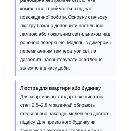
рівномірне нейтральне світло, яке
комфортно сприймається під час
повсякденної роботи. Основну стельову
люстру бажано доповнити настільною
лампою або локальним світильником над
робочою поверхнею. Модель із димером і
перемиканням температури світла
дозволить налаштовувати освітлення
залежно від часу доби.
Люстра для квартири або будинку
Для квартири зі стандартною висотою
стелі 2,5–2,8 м зазвичай обирають
стельові або накладні моделі без довгого
підвісу. Для приватного будинку чи
таунхауса з високими стелями можна