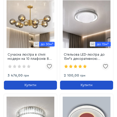
Сучасна люстра в стилі
Стельова LED-люстра до
модерн на 10 плафонів 86
15м²з декоративною
см (7526033-10 BRZ+BK,
серцевиною 30 см (5130-
Бронза / Чорний)
300 80W)
3 476,00
2 100,00
грн
грн
Купити
Купити