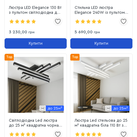
Люстра LED Elegance 130 Вт
Стильна LED люстра
з пультом світлодіодна до
Elegance 240W із пультом
20м² (SY-7811/7 BK+GD)
до 30 м² чорно-золотий
3 230,00
5 690,00
грн
грн
Купити
Купити
Top
Top
Світлодіодна Led люстра
Люстра Led стельова до 25
до 25 м² квадратна чорна
м² квадратна біла 110 Вт з
110 Вт з пультом HIWAY
пультом HIWAY (220815)
(220805)