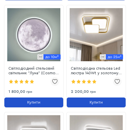
Світлодіодний стельовий
Світлодіодна стельова Led
світильник "Луна" (Cosmo
люстра 140Wt у золотому
5035-240, 40W)
корпусі до 25м² Simple
Forms (8811-500 GD)
1 800,00
2 200,00
грн
грн
Купити
Купити