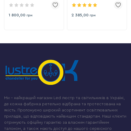
кришталевого сяйва
180 Wt круглої форми
(SX1012/4BK)
Orbital Gold
1 800,00
2 385,00
грн
грн
Ми – найкращий магазин Led люстр та світильників в Україні,
де кожна фабрика ретельно відібрана та протестована на
якість. Пропонуємо широкий асортимент освітлювальних
приладів, що відповідають найвищим стандартам. Наші клієнти
отримують офіційну гарантію за власним гарантійним
талоном, а також мають доступ до нашого сервісного