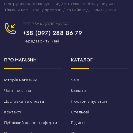
центру, що забезпечує швидке та якісне обслуговування.
Тільки у нас – кращі пропозиції за найвигіднішими цінами.
ПОТРІБНА ДОПОМОГА?
+38 (097) 288 86 79
Передзвоніть мені
ПРО МАГАЗИН
КАТАЛОГ
Історія магазину
Sale
Часті питання
Кімнати
Доставка та оплата
Люстри з пультом
Контакти
Стельові
Публічний договір оферти
Підвісні