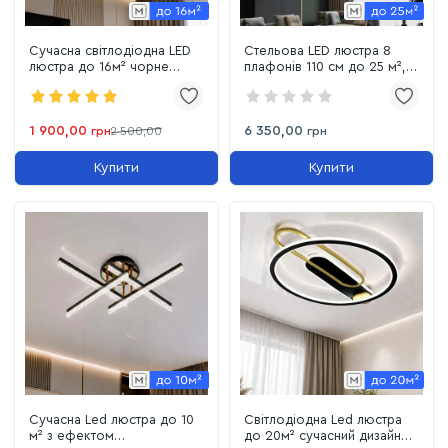
Сучасна світлодіодна LED
Стельова LED люстра 8
люстра до 16м² чорне
плафонів 110 см до 25 м²,
золото (MX3076/4BK)
чорний з золотом (P537-
8BK)
1 900,00
6 350,00
грн
2 500,00
грн
Купити
Купити
Сучасна Led люстра до 10
Світлодіодна Led люстра
м² з ефектом
до 20м² сучасний дизайн