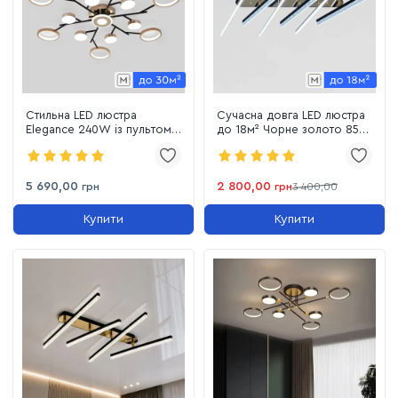
Стильна LED люстра
Сучасна довга LED люстра
Elegance 240W із пультом
до 18м² Чорне золото 85W
до 30 м² чорно-золотий
(MX3076/6BK)
5 690,00
2 800,00
грн
грн
3 400,00
Купити
Купити