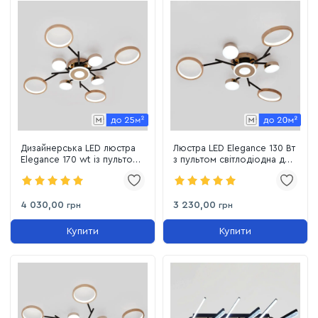
Дизайнерська LED люстра
Люстра LED Elegance 130 Вт
Elegance 170 wt із пультом
з пультом світлодіодна до
до 25м² чорно-золотий
20м² (SY-7811/7 BK+GD)
корпус
4 030,00
3 230,00
грн
грн
Купити
Купити