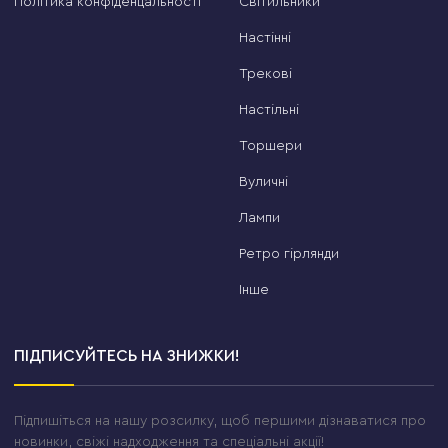
Політика конфіденцальності
Світильники
Настінні
Трекові
Настільні
Торшери
Вуличні
Лампи
Ретро гірлянди
Інше
ПІДПИСУЙТЕСЬ НА ЗНИЖКИ!
Підпишіться на нашу розсилку, щоб першими дізнаватися про
новинки, свіжі надходження та спеціальні акції!