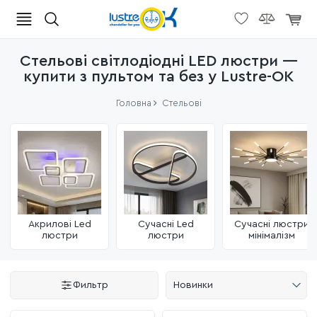
Стельові світлодіодні LED люстри —
купити з пультом та без у Lustre-OK
Головна
Стельові
Акрилові Led
Сучасні Led
Сучасні люстри
люстри
люстри
мінімалізм
Фильтр
Новинки