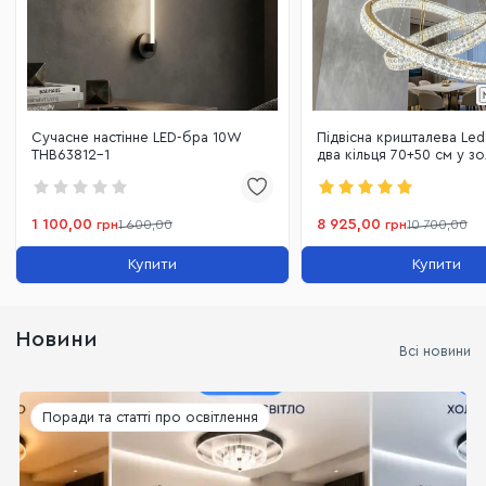
Сучасне настінне LED-бра 10W
Підвісна кришталева Led
THB63812-1
два кільця 70+50 см у з
корпусі (8219-70+50GD)
1 100,00
8 925,00
грн
1 600,00
грн
10 700,00
Купити
Купити
Новини
Всі новини
Поради та статті про освітлення