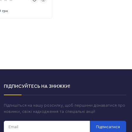
0
грн
ПІДПИСУЙТЕСЬ НА ЗНИЖКИ!
Підпишіться на нашу розсилку, щоб першими дізнаватися про
новинки, свіжі надходження та спеціальні акції!
Підписатися