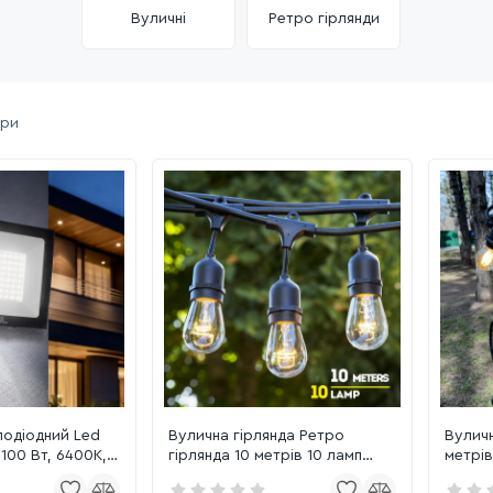
Вуличні
Ретро гірлянди
ари
лодіодний Led
Вулична гірлянда Ретро
Вуличн
100 Вт, 6400K,
гірлянда 10 метрів 10 ламп
метрів
ARDUS-100)
CARNAVAL-1