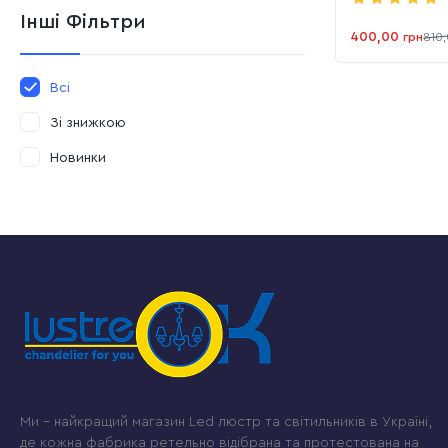
Інші Фільтри
400,00
грн
810
Всі
Зі знижкою
Новинки
Ми – найкращий магазин Led люстр та світильників в Україні,
де кожна фабрика ретельно відібрана та протестована на