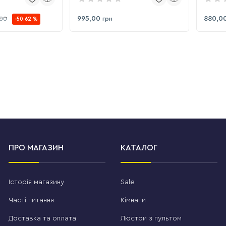
995,00
880,0
,00
грн
-50.62 %
ПРО МАГАЗИН
КАТАЛОГ
Історія магазину
Sale
Часті питання
Кімнати
Доставка та оплата
Люстри з пультом