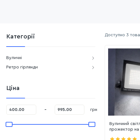
Доступно
3 тов
Категорії
Вуличні
Ретро гірлянди
Ціна
-
грн
Вуличний світ
прожектор на 
IP65 Horoz (P