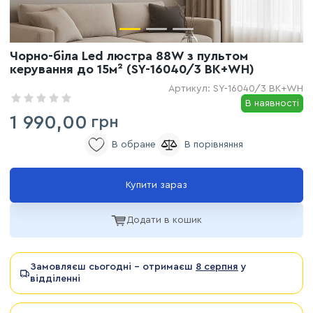
Чорно-біла Led люстра 88W з пультом
керування до 15м² (SY-16040/3 BK+WH)
Артикул:
SY-16040/3 BK+WH
В наявності
1 990,00
грн
Купити зараз
Додати в кошик
Замовляєш сьогодні - отримаєш
8 серпня
у
відділенні