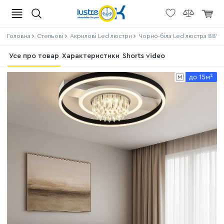
Головна
Стельові
Акрилові Led люстри
Чорно-біла Led люстра 88W з
Усе про товар
Характеристики
Shorts video