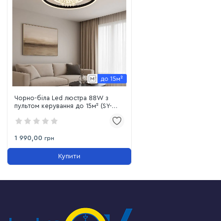
Чорно-біла Led люстра 88W з
пультом керування до 15м² (SY-
16040/3 BK+WH)
1 990,00
грн
Купити