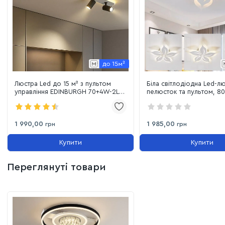
робочих зон або обідніх столів.
Люстра Led до 15 м² з пультом
Біла світлодіодна Led-лю
управління EDINBURGH 70+4W-2LR-
пелюсток та пультом, 80 
WHITE/BLACK
освітлення до 15 м²
1 990,00
1 985,00
грн
грн
Купити
Купити
Переглянуті товари