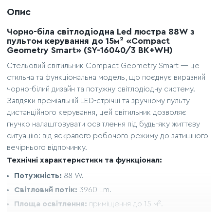
Опис
Чорно-біла світлодіодна Led люстра 88W з
пультом керування до 15м² «Compact
Geometry Smart» (SY-16040/3 BK+WH)
Стельовий світильник Compact Geometry Smart — це
стильна та функціональна модель, що поєднує виразний
чорно-білий дизайн та потужну світлодіодну систему.
Завдяки преміальній LED-стрічці та зручному пульту
дистанційного керування, цей світильник дозволяє
гнучко налаштовувати освітлення під будь-яку життєву
ситуацію: від яскравого робочого режиму до затишного
вечірнього відпочинку.
Технічні характеристики та функціонал:
Потужність:
88 W.
Світловий потік:
3960 Lm.
Площа освітлення:
приміщення до 15 м².
Режими освітлення:
3color (тепле, нейтральне,