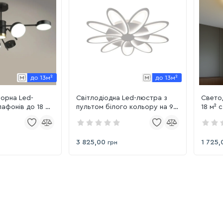
чорна Led-
Світлодіодна Led-люстра з
Свето
афонів до 18 м²
пультом білого кольору на 9
18 м² 
/6 84W BK
плафонів до 23 м² Sirius 6237-9
BK+Imi
WT 156W
3 825,00
1 725,
грн