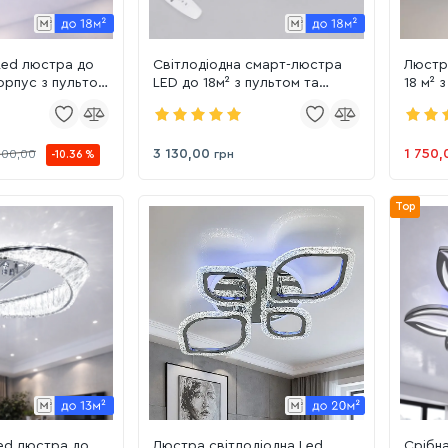
Led люстра до
Світлодіодна смарт-люстра
Люстра
корпус з пультом
LED до 18м² з пультом та
18 м² 
r Chrome 2537HR
підсвіткою 75W колір Хром
срібло
Aura Intellettuale (8174-
3HRLED)
3 130,00
1 750,
800,00
грн
-10.36 %
Top
ed люстра до
Люстра світлодіодна Led
Срібна