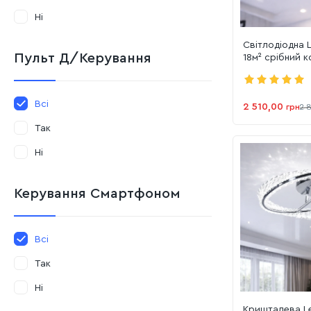
Ні
Світлодіодна 
Пульт Д/керування
18м² срібний 
(Orbital Silve
dimmer)
Всі
2 510,00
грн
2 
Так
Ні
Керування Смартфоном
Всі
Так
Ні
Кришталева L