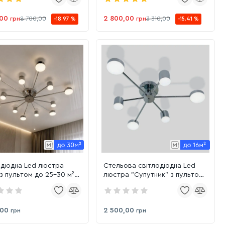
,00
2 800,00
грн
8 700,00
грн
3 310,00
-18.97 %
-15.41 %
одіодна Led люстра
Стельова світлодіодна Led
з пультом до 25-30 м²
люстра "Супутник" з пультом
ику кімнату SY-7800/12
до 16 м² (SY-7800/6 CR)
,00
2 500,00
грн
грн