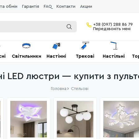
та обмін
Гарантія
FAQ
Контакти
Акции
+38 (097) 288 86 79
Передзвоніть мені
сні
Світильники
Настінні
Трекові
Настільні
То
і LED люстри — купити з пульт
Головна
Стельові