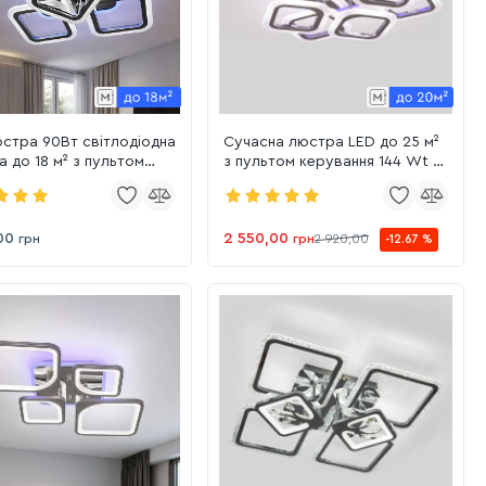
стра 90Вт світлодіодна
Сучасна люстра LED до 25 м²
 до 18 м² з пультом
з пультом керування 144 Wt у
ання (AS8060/4+1HR LED
срібному кольорі (1136/4+4 Hr)
)
00
2 550,00
грн
грн
2 920,00
-12.67 %