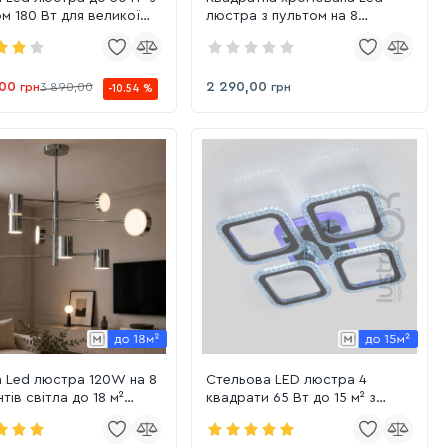
м 180 Вт для великої
люстра з пультом на 8
и Crystal Petals (1141/6+3
квадратів, 115 Вт до 20 м²
(HS8060/4+4HR)
,00
2 290,00
грн
3 890,00
грн
-10.54 %
ра 120W на 8
Стельова LED люстра 4
тів світла до 18 м²
квадрати 65 Вт до 15 м² з
-8CH)
RGB-підсвіткою, хром корпус
з пультом (AS8170/4HR)