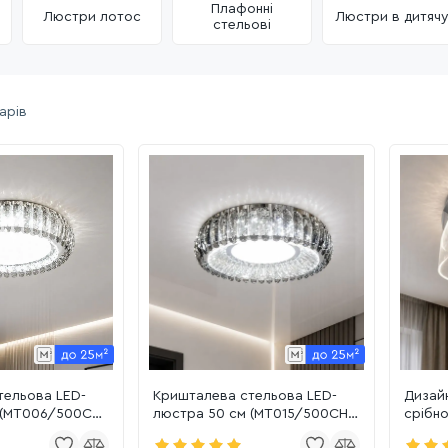
Плафонні
Люстри лотос
Люстри в дитяч
стельові
арів
тельова LED-
Кришталева стельова LED-
Дизай
 (MT006/500CH
люстра 50 см (MT015/500CH
срібно
(S))
(5050