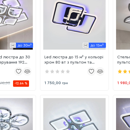
d люстра до 30
Led люстра до 15 м² у кольорі
Стельо
ерування 192
хром 80 вт з пультом та
пульто
в срібному
підсвічуванням (1175/2 Hr)
(8092/
4 HR)
1 750,00
1 980,
610,00
грн
-12.64 %