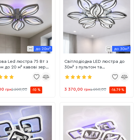
ва Led люстра 75 Вт з
Світлодіодна LED люстра до
м до 20 м² кавові зерна
30м² з пультом та
5HR LED 3color)
підсвічуванням (8092/6+3HR)
00
3 370,00
грн
2 200,00
грн
4 050,00
-10 %
-16.79 %