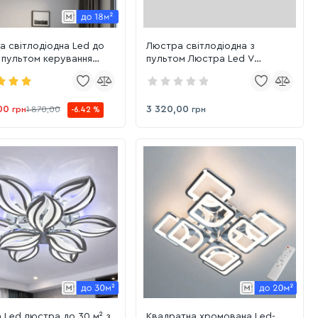
 світлодіодна Led до
Люстра світлодіодна з
з пультом керування
пультом Люстра Led V
-хром (1115/2+2 Hr)
K39205-4+2Q CR
00
3 320,00
грн
1 870,00
грн
-6.42 %
 Led люстра до 30 м² з
Квадратна хромована Led-