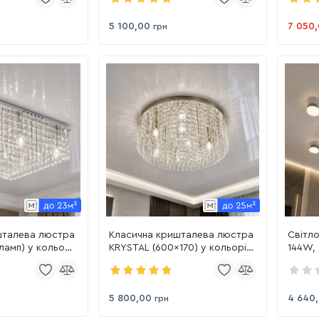
5 100,00
7 050
грн
шталева люстра
Класична кришталева люстра
Світл
ламп) у кольорі
KRYSTAL (600x170) у кольорі
144W, 
хром
на вел
CR
5 800,00
4 640
грн