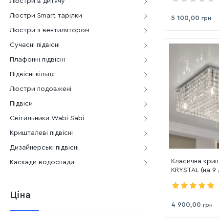
Люстри в дитячу
Люстри Smart тарілки
5 100,00
грн
Люстри з вентилятором
Сучасні підвісні
Плафонні підвісні
Підвісні кільця
Люстри подовжені
Підвіси
Світильники Wabi-Sabi
Кришталеві підвісні
Дизайнерські підвісні
Класична кри
Каскади водоспади
KRYSTAL (на 9 
хром
Ціна
4 900,00
грн