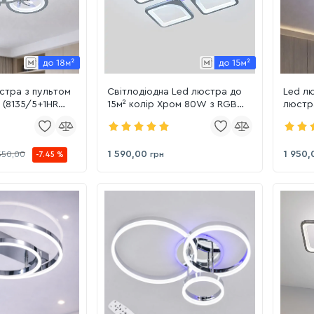
стра з пультом
Світлодіодна Led люстра до
Led лю
т (8135/5+1HR
15м² колір Хром 80W з RGB
люстра
підсвіткою та пультом
керув
(S8060/4HR LED 3color)
3color
1 590,00
1 950,
550,00
грн
-7.45 %