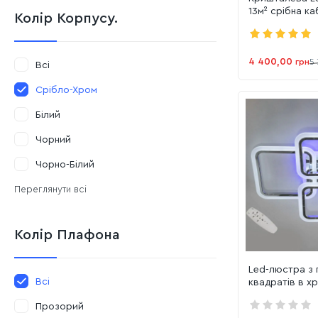
13м² срібна к
Колір Корпусу.
(562/500CH)
4 400,00
грн
5
Всі
Срібло-Хром
Білий
Чорний
Чорно-Білий
Переглянути всі
Колір Плафона
Led-люстра з 
Всі
квадратів в 
кольорі, до 10
Прозорий
LED 3color di