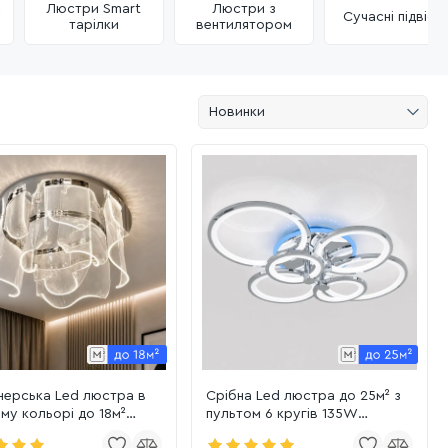
Люстри Smart
Люстри з
у
Сучасні підвісні
тарілки
вентилятором
Новинки
нерська Led люстра в
Срібна Led люстра до 25м² з
му кольорі до 18м²
пультом 6 кругів 135W
81-4+3CH)
(8022/6HR)