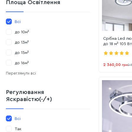
Площа Освітлення
Всі
до 10м²
Срібна Led лю
до 13м²
до 18 м² 105 В
LED 3color)
до 15м²
до 16м²
2 360,00
грн
2 
Переглянути всі
Регулювання
Яскравістю(-/+)
Всі
Так