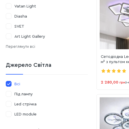
Vatan Light
Diasha
SVET
Art Light Gallery
Переглянути всі
Сетодіодна Le
м² з пультом к
Джерело Світла
Wt квадратна 
крупу (1142/4+
2 280,00
грн
2 
Всі
Під лампу
Led стрічка
LED module