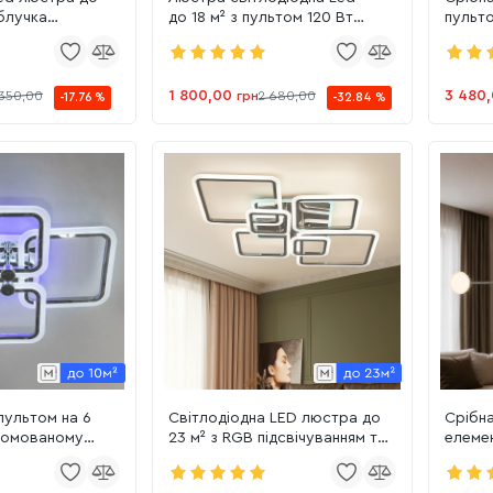
аблучка
до 18 м² з пультом 120 Вт
пульто
кришталевий розсіювач колір
кімнат
срібло (VK39207/2+2+1 TL CR)
HR)
1 800,00
3 480
 350,00
грн
2 680,00
-17.76 %
-32.84 %
пультом на 6
Світлодіодна LED люстра до
Срібна Led люст
хромованому
23 м² з RGB підсвічуванням та
елемен
 м² (A8208/4HR
пультом OVAL RGB 120W
(D302
mmer)