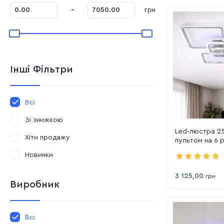
-
грн
Інші Фільтри
Всі
Зі знижкою
Led-люстра 25
Хіти продажу
пультом на 6 р
(SL-5331/2+2+
Новинки
3 125,00
грн
Виробник
Всі