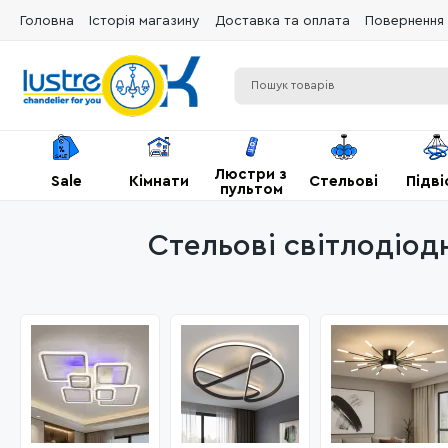
Головна
Історія магазину
Доставка та оплата
Повернення 
Люстри з
Sale
Кімнати
Стельові
Підві
пультом
Стельові світлодіодн