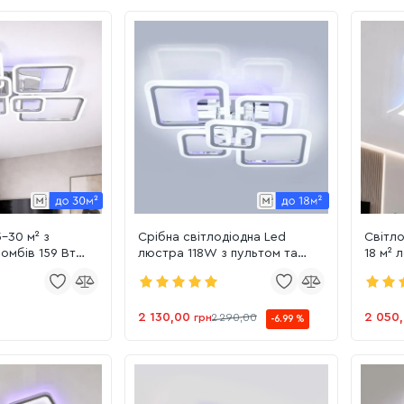
-30 м² з
Срібна світлодіодна Led
Світло
омбів 159 Вт
люстра 118W з пультом та
18 м² 
2 CR+RGB)
підсвіткою до 20м²
пульто
2 130,00
2 050
грн
2 290,00
-6.99 %