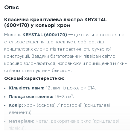
Опис
Класична кришталева люстра KRYSTAL
(600x170) у кольорі хром
Модель
KRYSTAL (600x170)
— це стильне та ефектне
стельове рішення, що поєднує в собі розкіш
кришталевих елементів та практичність сучасної
конструкції. Завдяки багатогранним підвісам світло
красиво заломлюється, наповнюючи приміщення м'яким
сяйвом та вишуканим блиском.
Основні характеристики:
Кількість ламп:
12 ламп із цоколем E14.
Площа освітлення:
18–25 м².
Колір:
хром (основа) / прозорий (кришталеві
елементи).
Матеріали:
метал, декоративне скло (кришталеві
підвіси).