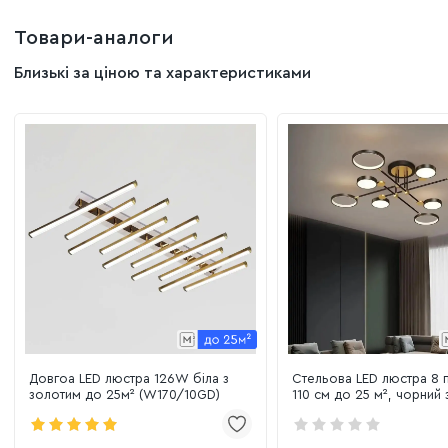
Товари-аналоги
Близькі за ціною та характеристиками
Довгоа LED люстра 126W біла з
Стельова LED люстра 8 
золотим до 25м² (W170/10GD)
110 см до 25 м², чорний
(P537-8BK)