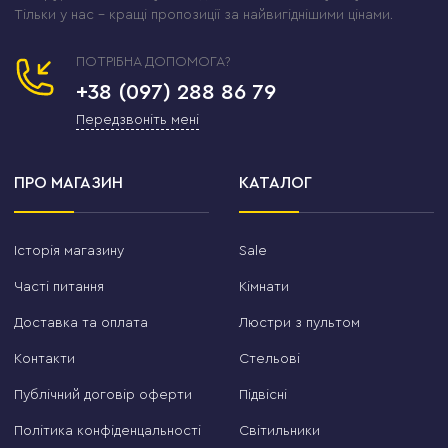
Тільки у нас – кращі пропозиції за найвигіднішими цінами.
ПОТРІБНА ДОПОМОГА?
+38 (097) 288 86 79
Передзвоніть мені
ПРО МАГАЗИН
КАТАЛОГ
Історія магазину
Sale
Часті питання
Кімнати
Доставка та оплата
Люстри з пультом
Контакти
Стельові
Публічний договір оферти
Підвісні
Політика конфіденцальності
Світильники