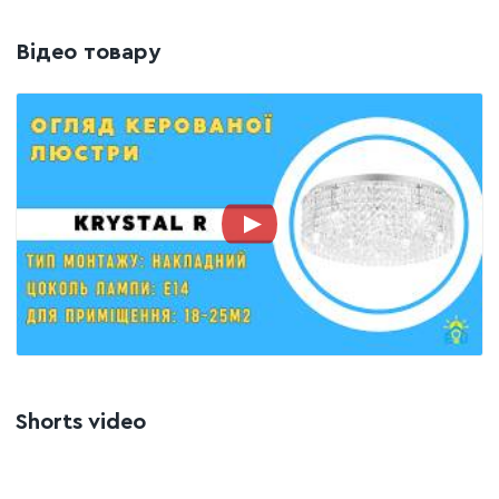
класичні, так і в сучасні інтер'єрні рішення.
Зони застосування:
Відео товару
Вітальні:
стає центральним акцентом, що підкреслює
статус та витончений стиль вашої оселі.
Спальні:
додає приміщенню романтики та м'якого
світлового комфорту.
Обідні зони:
ідеально підходить для розміщення над
столом, надаючи кожній трапезі святкового настрою.
Shorts video