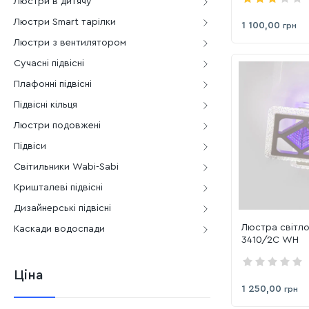
Люстри в дитячу
Люстри Smart тарілки
1 100,00
грн
Люстри з вентилятором
Сучасні підвісні
Плафонні підвісні
Підвісні кільця
Люстри подовжені
Підвіси
Світильники Wabi-Sabi
Кришталеві підвісні
Дизайнерські підвісні
Люстра світло
Каскади водоспади
3410/2C WH
Ціна
1 250,00
грн