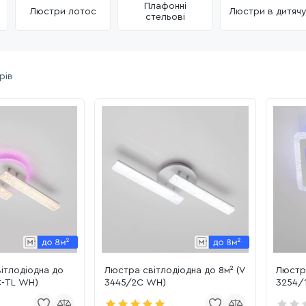
Плафонні
Люстри лотос
Люстри в дитяч
стельові
рів
ітлодіодна до
Люстра світлодіодна до 8м² (V
Люстр
С-TL WH)
3445/2С WH)
3254/