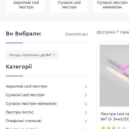
Акрилові Led
Сучасні Led
Сучасні люстри
люстри
люстри
мінімалізм
Доступно
7 това
Ви Вибрали:
Очистити всі
Площа освітлення:
до 8м²
Категорії
Акрилові Led люстри
Сучасні Led люстри
Сучасні люстри мінімалізм
Люстри лотос
Люстра Led св
8м² (V 3445/2
Плафонні стельові