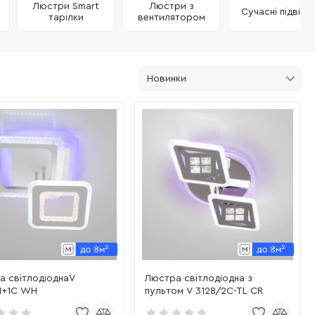
Люстри Smart
Люстри з
у
Сучасні підвісні
тарілки
вентилятором
Новинки
а світлодіоднаV
Люстра світлодіодна з
1+1C WH
пультом V 3128/2C-TL CR