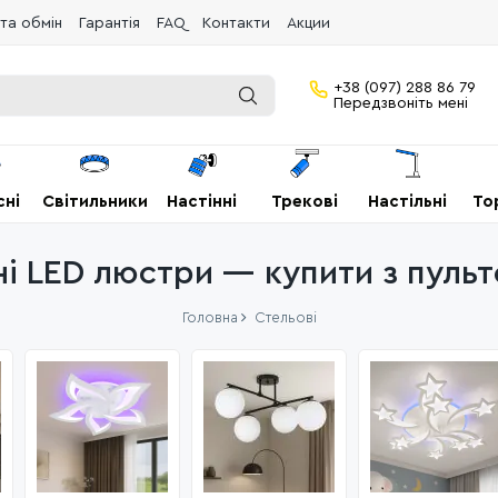
та обмін
Гарантія
FAQ
Контакти
Акции
+38 (097) 288 86 79
Передзвоніть мені
сні
Світильники
Настінні
Трекові
Настільні
То
і LED люстри — купити з пульт
Головна
Стельові