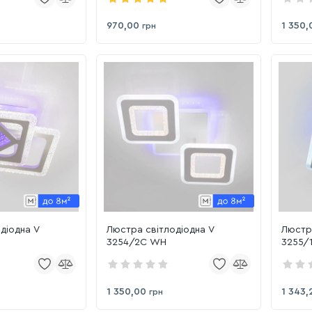
970,00
1 350,
грн
діодна V
Люстра світлодіодна V
Люстра
3254/2C WH
3255/
1 350,00
1 343,
грн