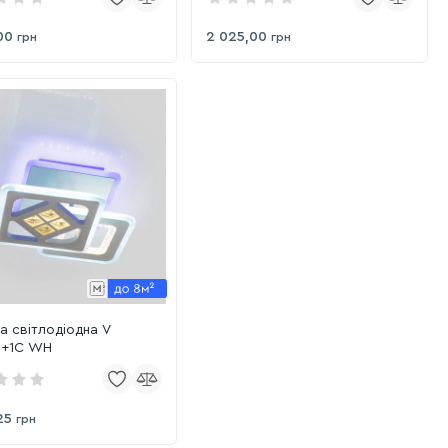
00
2 025,00
грн
грн
 світлодіодна V
1+1C WH
25
грн