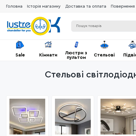
Головна
Історія магазину
Доставка та оплата
Повернення 
Люстри з
Sale
Кімнати
Стельові
Підві
пультом
Стельові світлодіодн