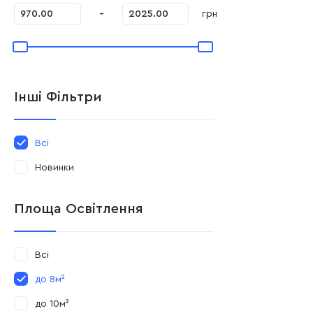
-
грн
Інші Фільтри
Всі
Новинки
Площа Освітлення
Всі
до 8м²
до 10м²