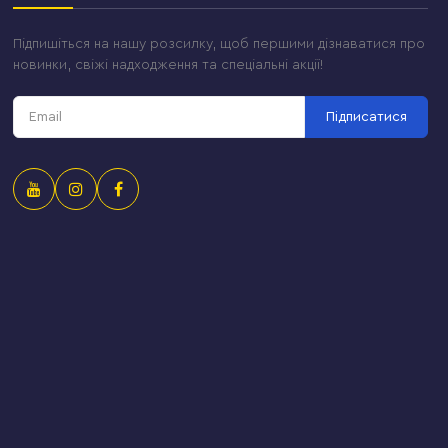
Підпишіться на нашу розсилку, щоб першими дізнаватися про
новинки, свіжі надходження та спеціальні акції!
Підписатися