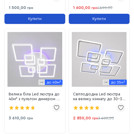
Wh)
1 500,00
1 600,00
грн
грн
1 890,00
Купити
Купити
Велика біла Led люстра до
Світлодіодна Led люстра
40м² з пультом димером та
на велику кімнату до 30-35
підсвіткою 225W
м² з пультом біла Square
(8160/8WH LED 3color)
Infinity White
3 610,00
2 850,00
грн
грн
3 600,00