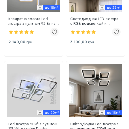
Квадратна золота Led-
Светодиодная LED люстра
люстра з пультом 95 Вт на 5
с RGB подсветкой и
квадратів до 18 м²
пультом, 150 Вт, до 25 м²
(8060/2+3G LED 3color)
1140/6 HR
2 140,00
3 100,00
грн
грн
Led люстра 20м² з пультом
Світлодіодна Led люстра з
115 Wt у сріблі Diasha
вентилятором 70Wt ромби