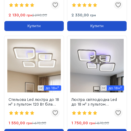
підсвіткою до 20м²
підсвічуванням до 23 м²
OVAL ICE RGB 7S
2 130,00
2 330,00
грн
2 290,00
грн
Купити
Купити
Стельова Led люстра до 18
Люстра світлодіодна Led
м² з пультом 120 Вт біла
до 18 м² з пультом
(1115/2+2 Wh)
керування срібло-хром
(1115/2+2 Hr)
1 550,00
1 750,00
грн
1 670,00
грн
1 870,00