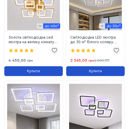
Золота світлодіодна Led
Світлодіодна LED люстра
люстра на велику кімнату
до 30 м² білого коляру
30-40м² з пультом
ромби 159 Вт (SL-
димером та підсвіткою
5331/2+2+2 WT+RGB)
225W (8160/8G LED 3color)
4 450,00
2 565,00
грн
грн
3 000,00
Купити
Купити