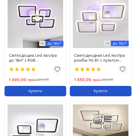
Світлодіодна Led люстра
Светодиодная Led люстра
до 18м² з RGB
ромбы 96 Вт с пультом
підсвічуванням та пультом
управления до 18 м²
(1140/2+3 Bk)
(1127/2+2 Wh)
1 600,00
1 550,00
грн
1 890,00
грн
1 700,00
Купити
Купити