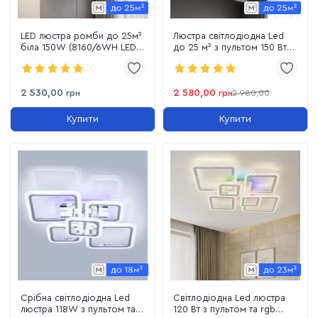
LED люстра ромби до 25м²
Люстра світлодіодна Led
біла 150W (8160/6WH LED
до 25 м² з пультом 150 Вт
3color)
чорно-білий корпус (1140/6
BK)
2 530,00
2 580,00
грн
грн
2 980,00
Купити
Купити
Срібна світлодіодна Led
Світлодіодна Led люстра
люстра 118W з пультом та
120 Вт з пультом та rgb