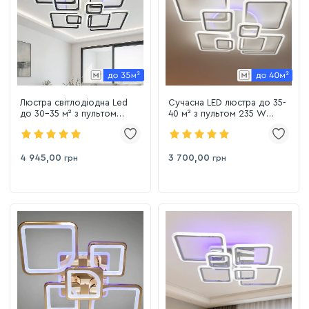
Люстра світлодіодна Led
Сучасна LED люстра до 35-
до 30-35 м² з пультом
40 м² з пультом 235 W
керування 226 Вт чорно-
(A8160/8WH 3color)
біла (1140/8 BK)
4 945,00
3 700,00
грн
грн