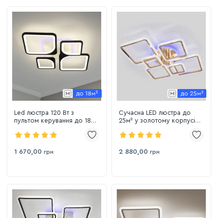
Led люстра 120 Вт з
Сучасна LED люстра до
пультом керування до 18
25м² у золотому корпусі
м² чорно-біла (1115/2+2 Bk)
115 Вт Diasha (A8160/6G)
1 670,00
2 880,00
грн
грн