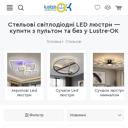
Стельові світлодіодні LED люстри —
купити з пультом та без у Lustre-OK
Головна
Стельові
Акрилові Led
Сучасні Led
Сучасні люстри
люстри
люстри
мінімалізм
Фильтр
Новинки