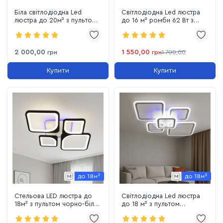
Біла світлодіодна Led
Світлодіодна Led люстра
люстра до 20м² з пультом
до 16 м² ромби 62 Вт з
димером 105W
пультом керування
(A8160/6WH)
(A8060/2+2WH LED 3color)
2 000,00
1 550,00
грн
грн
1 700,00
Купити
Купити
Стельова LED люстра до
Світлодіодна Led люстра
18м² з пультом чорно-білий
до 18 м² з пультом
корпус RGB підсвічування
керування та
підсвічуванням (1140/2+3