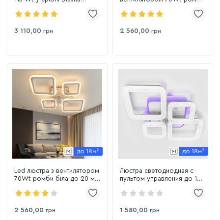
(A8160/6HR LED 3color)
чорний до 20 м² FAN OVAL
3 110,00
2 560,00
грн
грн
Led люстра з вентилятором
Люстра светодиодная с
70Wt ромби біла до 20 м²
пультом управления до 18
FAN OVAL
м² 1176/2+2
2 560,00
1 580,00
грн
грн