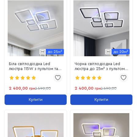
Біла світлодіодна Led
Чорна світлодіодна Led
люстра 115W з пультом та
люстра до 25м² з пультом
димером до 20м² White
димером та підсвіткою
(A8160/6WH LED)
150W Black Geometric
Rhombus (A8160/6BK
3color)
2 400,00
2 400,00
грн
2 590,00
грн
2 590,00
Купити
Купити