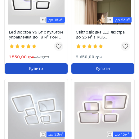
Led люстра 96 Вт с пультом
Світлодіодна LED люстра
управления до 18 м² Ромбы
до 23 м² з RGB
черно-белая (1127/2+2 Bk)
підсвічуванням та пультом
OVAL RGB 120W
1 550,00
2 650,00
грн
1 670,00
грн
Купити
Купити