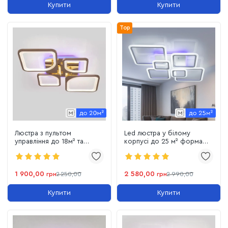
Купити
Купити
Top
Люстра з пультом
Led люстра у білому
управління до 18м² та
корпусі до 25 м² форма
підсвічуванням Golden
ромби 150Wt (1140/6WT)
Squares (8060/2+2G LED
3color)
1 900,00
2 580,00
грн
2 250,00
грн
2 990,00
Купити
Купити