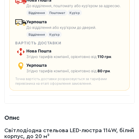
До відділення, поштомату або кур'єром за адресою.
Відділення
Поштомат
Кур'єр
Укрпошта
До відділення або кур'єром до дверей.
Відділення
Кур'єр
ВАРТІСТЬ ДОСТАВКИ
Нова Пошта
Згідно тарифів компанії, орієнтовно від
110 грн
.
Укрпошта
Згідно тарифів компанії, орієнтовно від
80 грн
.
Точна вартість доставки розраховується за тарифами
перевізника на етапі оформлення замовлення.
Опис
Світлодіодна стельова LED-люстра 114W, білий
корпус, до 20 м²