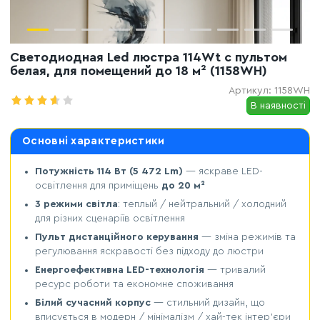
Светодиодная Led люстра 114Wt с пультом
белая, для помещений до 18 м² (1158WH)
Артикул:
1158WH
В наявності
Основні характеристики
Потужність 114 Вт (5 472 Lm)
— яскраве LED-
освітлення для приміщень
до 20 м²
3 режими світла
: теплый / нейтральний / холодний
для різних сценаріїв освітлення
Пульт дистанційного керування
— зміна режимів та
регулювання яскравості без підходу до люстри
Енергоефективна LED-технологія
— тривалий
ресурс роботи та економне споживання
Білий сучасний корпус
— стильний дизайн, що
вписується в модерн / мінімалізм / хай-тек інтер’єри