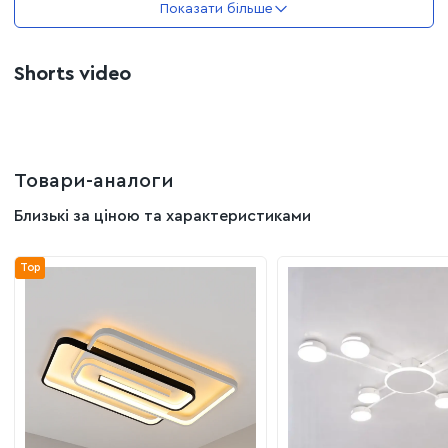
Показати більше
Довжина:
Спальні
42 см
Вітальні
Ширина:
42 см
Shorts video
Дитячі кімнати
Висота:
9 см
Кухні
Кабінети
Передпокої та коридори
Товари-аналоги
Близькі за ціною та характеристиками
Top