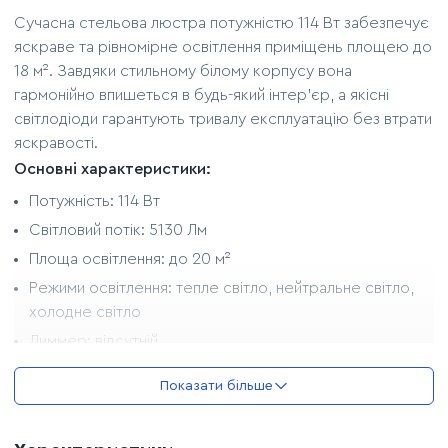
Сучасна стельова люстра потужністю 114 Вт забезпечує
яскраве та рівномірне освітлення приміщень площею до
18 м². Завдяки стильному білому корпусу вона
гармонійно впишеться в будь-який інтер’єр, а якісні
світлодіоди гарантують тривалу експлуатацію без втрати
яскравості.
Основні характеристики:
Потужність: 114 Вт
Світловий потік: 5130 Лм
Площа освітлення: до 20 м²
Режими освітлення: тепле світло, нейтральне світло,
холодне світло
Диммер: відсутній
Тип монтажу: стельова планка
Показати більше
Матеріал корпусу: метал, акрил (скло)
Колір корпусу: білий