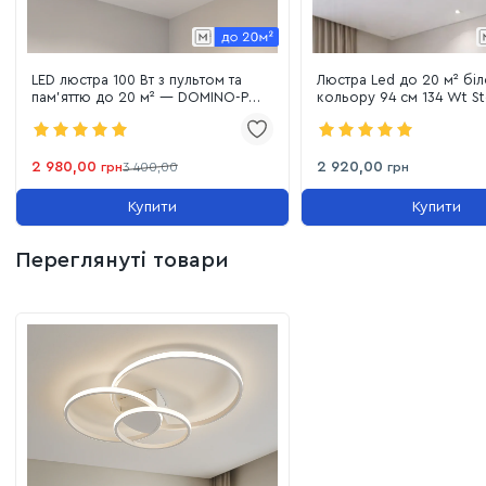
LED люстра 100 Вт з пультом та
Люстра Led до 20 м² білого
пам'яттю до 20 м² — DOMINO-P
кольору 94 см 134 Wt St
прямокутник (220575)
2 980,00
2 920,00
грн
3 400,00
грн
Купити
Купити
Переглянуті товари