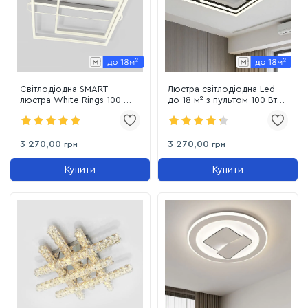
Світлодіодна SMART-
Люстра світлодіодна Led
люстра White Rings 100 Wt
до 18 м² з пультом 100 Вт
білий квадрат до 20м²
чорна квадратна Black
Square (5209-30*50 Bk)
3 270,00
3 270,00
грн
грн
Купити
Купити