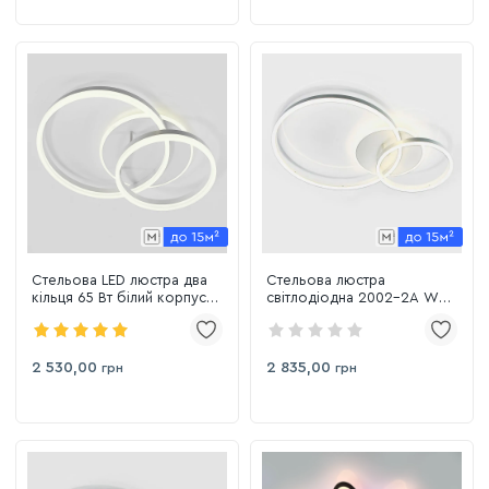
Стельова LED люстра два
Стельова люстра
кільця 65 Вт білий корпус
світлодіодна 2002-2A WH,
до 15 м² з пультом (5218-
75 Вт, освітлення до 15 м²
30*40 WH)
2 530,00
2 835,00
грн
грн