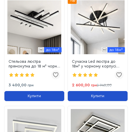
Top
Стельова люстра
Cучасна Led люстра до
прямокутна до 18 м² чорна
18м² у чорному корпусі
93W з пультом Cross Ice
"Crystal Beam Black"
(WG5131/6ABK)
(WG5131/5BK)
3 400,00
2 600,00
грн
грн
2 940,00
Купити
Купити