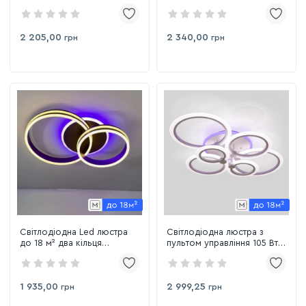
9516-500S
форми 9515-500R
2 205,00
2 340,00
грн
грн
Світлодіодна Led люстра
Світлодіодна люстра з
до 18 м² два кільця
пультом управління 105 Вт
55041/2ВВ CF
до 18 м²
1 935,00
2 999,25
грн
грн