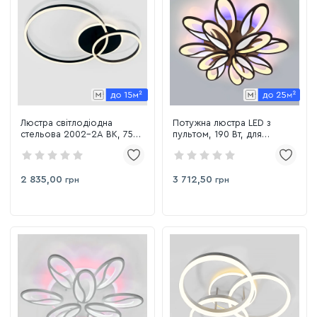
Люстра світлодіодна
Потужна люстра LED з
стельова 2002-2A BK, 75W
пультом, 190 Вт, для
для кімнати до 15 м²
приміщень до 25 м²
(5565/8+4CF)
2 835,00
3 712,50
грн
грн