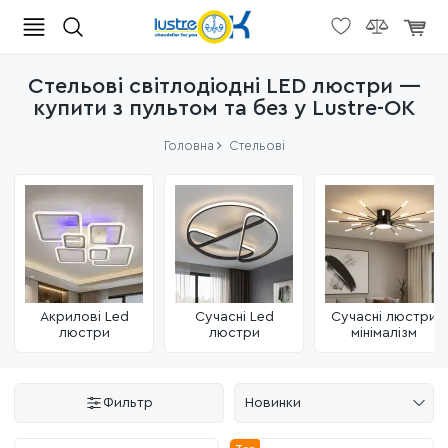
Стельові світлодіодні LED люстри —
купити з пультом та без у Lustre-OK
Головна
Стельові
Акрилові Led
Сучасні Led
Сучасні люстри
люстри
люстри
мінімалізм
Фильтр
Новинки