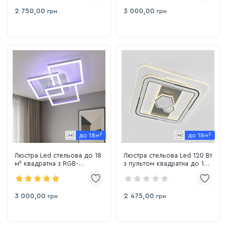
2 750,00
3 000,00
грн
грн
Люстра Led стельова до 18
Люстра стельова Led 120 Вт
м² квадратна з RGB-
з пультом квадратна до 18
підсвічуванням 85W білий
м2 (9515-500S)
корпус (11058/3 WH LS)
3 000,00
2 475,00
грн
грн