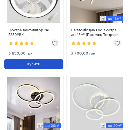
Люстра вентилятор №
Світлодіодна Led люстра
FS309BK
до 18м² (Промінь Темряви
W185/5BK)
3 850,00
3 700,00
грн
грн
Купити