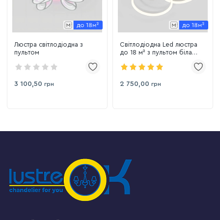
Люстра світлодіодна з
Світлодіодна Led люстра
пультом
до 18 м² з пультом біла
White Quadrant (5217-30*3
Wh)
3 100,50
2 750,00
грн
грн