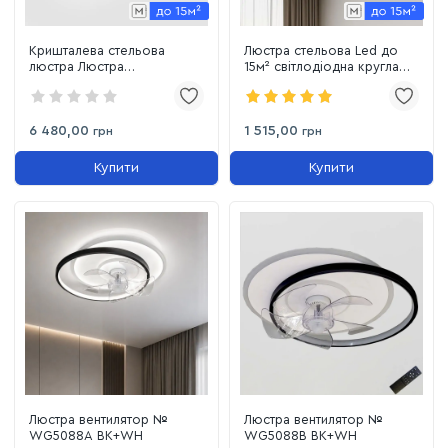
Кришталева стельова
Люстра стельова Led до
люстра Люстра
15м² світлодіодна кругла
світлодіодна S 012
(4349-40)
6 480,00
1 515,00
грн
грн
Купити
Купити
Люстра вентилятор №
Люстра вентилятор №
WG5088A BK+WH
WG5088B BK+WH