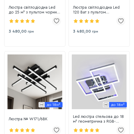
Люстра світлодіодна Led
Люстра світлодіодна Led
до 25 м² з пультом чорний
120 Ват з пультом
онікс 120 Wt Black Rings
управління (5216-30*40*50
(5216-30*40*50 Bk)
Wh)
3 480,00
3 480,00
грн
грн
Led люстра стельова до 18
Люстра № W171/6BK
м² геометрична з RGB-
підсвіткою 85W срібно-
хром (11058/3HR LS)