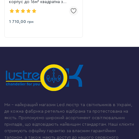
корпус до 16м² квадратна з
пультом і пам'ятаю (1166 White)
1 710,00
грн
Ми – найкращий магазин Led люстр та світильників в Україні,
де кожна фабрика ретельно відібрана та протестована на
якість. Пропонуємо широкий асортимент освітлювальних
приладів, що відповідають найвищим стандартам. Наші клієнти
отримують офіційну гарантію за власним гарантійним
талоном, а також мають доступ до нашого сервісного