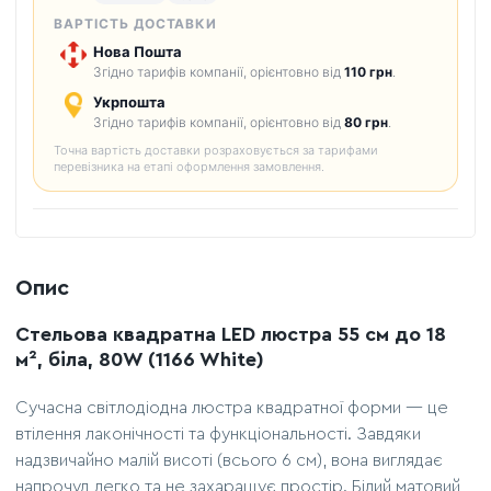
ВАРТІСТЬ ДОСТАВКИ
Нова Пошта
Згідно тарифів компанії, орієнтовно від
110 грн
.
Укрпошта
Згідно тарифів компанії, орієнтовно від
80 грн
.
Точна вартість доставки розраховується за тарифами
перевізника на етапі оформлення замовлення.
Опис
Стельова квадратна LED люстра 55 см до 18
м², біла, 80W (1166 White)
Сучасна світлодіодна люстра квадратної форми — це
втілення лаконічності та функціональності. Завдяки
надзвичайно малій висоті (всього 6 см), вона виглядає
напрочуд легко та не захаращує простір. Білий матовий