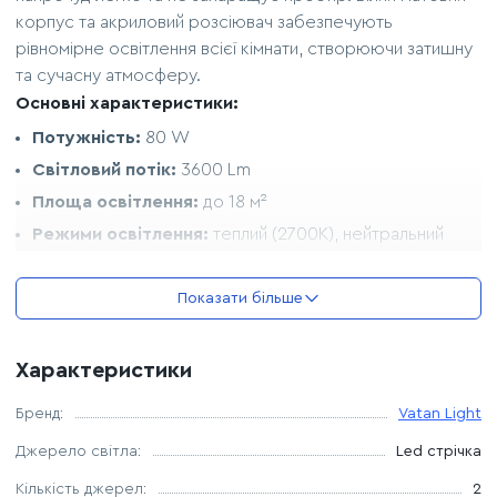
корпус та акриловий розсіювач забезпечують
рівномірне освітлення всієї кімнати, створюючи затишну
та сучасну атмосферу.
Основні характеристики:
Потужність:
80 W
Світловий потік:
3600 Lm
Площа освітлення:
до 18 м²
Режими освітлення:
теплий (2700К), нейтральний
(4200К), холодний (6400К)
Матеріал корпусу:
високоякісний метал та акрил
Показати більше
Колір корпусу:
універсальний білий
Тип кріплення:
стельова планка
Характеристики
Гарантія:
за оригінальним гарантійним талоном
Розміри:
Бренд:
Vatan Light
Габарити:
550 × 550 мм
Джерело світла:
Led стрічка
Висота:
60 мм (ультратонкий дизайн)
Кількість джерел:
2