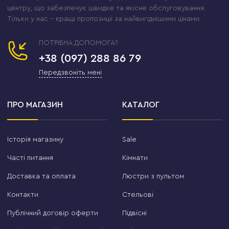
центру, що забезпечує швидке та якісне обслуговування.
Тільки у нас – кращі пропозиції за найвигіднішими цінами.
ПОТРІБНА ДОПОМОГА?
+38 (097) 288 86 79
Передзвоніть мені
ПРО МАГАЗИН
КАТАЛОГ
Історія магазину
Sale
Часті питання
Кімнати
Доставка та оплата
Люстри з пультом
Контакти
Стельові
Публічний договір оферти
Підвісні