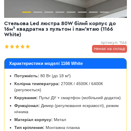
Стельова Led люстра 80W білий корпус до
16м² квадратна з пультом і пам'ятаю (1166
White)
Артикул:
1166
Немає на складі
Характеристики моделі 1166 White
Потужність:
80 Вт (до 18 м²)
Колірна температура:
2700К / 4500К / 6400К
(регулюється)
Керування:
Пульт ДУ + смартфон (мобільний додаток)
Функціонал:
Димер (регулювання яскравості), режим
нічника
Матеріал корпусу:
Метал
Тип кріплення:
Монтажна планка