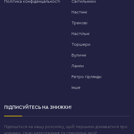
Політика конфіденцальності
Світильники
Настінні
Трекові
Настільні
Торшери
Вуличні
Лампи
Ретро гірлянди
Інше
ПІДПИСУЙТЕСЬ НА ЗНИЖКИ!
Підпишіться на нашу розсилку, щоб першими дізнаватися про
новинки, свіжі надходження та спеціальні акції!