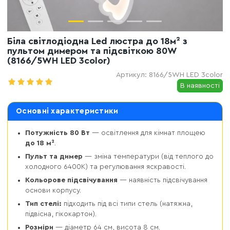
Біла світлодіодна Led люстра до 18м² з
пультом димером та підсвіткою 80W
(8166/5WH LED 3color)
Артикул:
8166/5WH LED 3color
В наявності
Основні характеристики
Потужність 80 Вт
— освітлення для кімнат площею
до 18 м²
.
Пульт та димер
— зміна температури (від теплого до
холодного 6400К) та регулювання яскравості.
Кольорове підсвічування
— наявність підсвічування
основи корпусу.
Тип стелі:
підходить під всі типи стель (натяжна,
підвісна, гікокартон).
Розміри
— діаметр 64 см, висота 8 см.