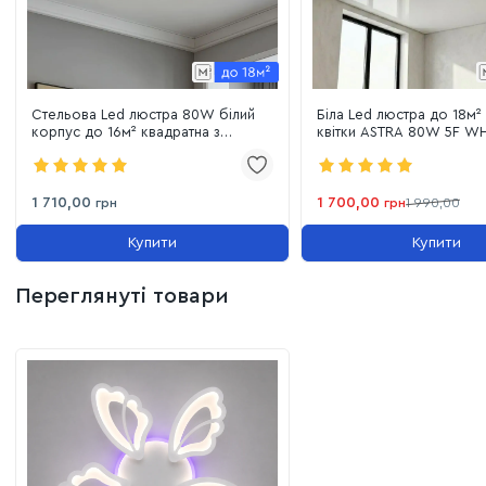
Стельова Led люстра 80W білий
Біла Led люстра до 18м
корпус до 16м² квадратна з
квітки ASTRA 80W 5F WH
пультом і пам'ятаю (1166 White)
1 710,00
1 700,00
грн
грн
1 990,00
Купити
Купити
Переглянуті товари