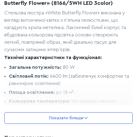
Butterfly Flower» (8166/5WH LED 3color)
Стельова люстра «White Butterfly Flower» виконана у
вигляді витонченої квітки з п'ятьма пелюстками, що
нагадують крила метелика. Лаконічний білий корпус та
вбудована кольорова підсвітка основи створюють
легкий, повітряний образ, який ідеально пасує для
сучасних затишних інтер'єрів.
Технічні характеристики та функціонал:
Загальна потужність:
80 W
Світловий потік:
4400 lm (забезпечує комфортне та
рівномірне освітлення)
Площа освітлення:
до 18 м².
Кольорова температура:
три режими світіння
(теплий 3200K, нейтральний 4100K, холодний 6500K).
Тип керування:
дистанційний пульт (у комплекті) або
Показати більше
настінний вимикач.
Оснащення:
димер для плавного налаштування