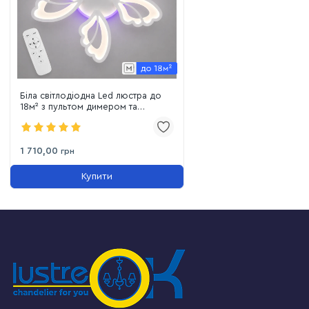
Біла світлодіодна Led люстра до
18м² з пультом димером та
підсвіткою 80W (8166/5WH LED
3color)
1 710,00
грн
Купити