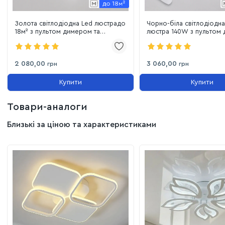
Золота світлодіодна Led люстрадо
Чорно-біла світлодіодна
18м² з пультом димером та
люстра 140W з пультом
підсвіткою 80W (8166/5G LED
та підсвіткою до 30м² (
3color)
LED 3color)
2 080,00
3 060,00
грн
грн
Купити
Купити
Товари-аналоги
Близькі за ціною та характеристиками