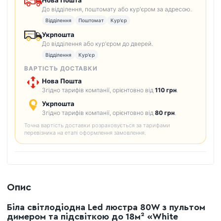
До відділення, поштомату або кур'єром за адресою.
Відділення
Поштомат
Кур'єр
Укрпошта
До відділення або кур'єром до дверей.
Відділення
Кур'єр
ВАРТІСТЬ ДОСТАВКИ
Нова Пошта
Згідно тарифів компанії, орієнтовно від
110 грн
.
Укрпошта
Згідно тарифів компанії, орієнтовно від
80 грн
.
Точна вартість доставки розраховується за тарифами
перевізника на етапі оформлення замовлення.
Опис
Біла світлодіодна Led люстра 80W з пультом
димером та підсвіткою до 18м² «White