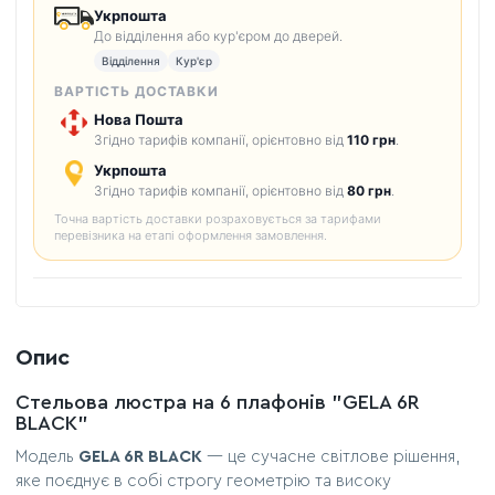
Укрпошта
До відділення або кур'єром до дверей.
Відділення
Кур'єр
ВАРТІСТЬ ДОСТАВКИ
Нова Пошта
Згідно тарифів компанії, орієнтовно від
110 грн
.
Укрпошта
Згідно тарифів компанії, орієнтовно від
80 грн
.
Точна вартість доставки розраховується за тарифами
перевізника на етапі оформлення замовлення.
Опис
Стельова люстра на 6 плафонів "GELA 6R
BLACK"
Модель
GELA 6R BLACK
— це сучасне світлове рішення,
яке поєднує в собі строгу геометрію та високу