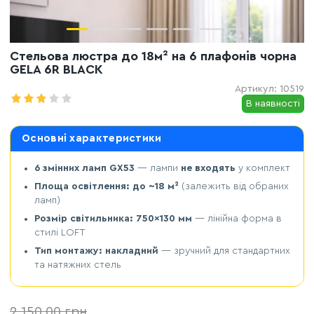
Стельова люстра до 18м² на 6 плафонів чорна
GELA 6R BLACK
Артикул:
10519
В наявності
Основні характеристики
6 змінних ламп GX53
— лампи
не входять
у комплект
Площа освітлення: до ~18 м²
(залежить від обраних
ламп)
Розмір світильника: 750×130 мм
— лінійна форма в
стилі LOFT
Тип монтажу: накладний
— зручний для стандартних
та натяжних стель
2 150,00
грн