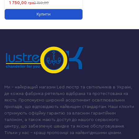
1 750,00
грн
2 150,00
Купити
Ми – найкращий магазин Led люстр та світильників в Україні,
де кожна фабрика ретельно відібрана та протестована на
якість. Пропонуємо широкий асортимент освітлювальних
приладів, що відповідають найвищим стандартам. Наші клієнти
отримують офіційну гарантію за власним гарантійним
талоном, а також мають доступ до нашого сервісного
центру, що забезпечує швидке та якісне обслуговування.
Тільки у нас – кращі пропозиції за найвигіднішими цінами.