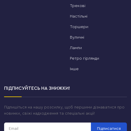
Трекові
Настільні
Торшери
Вуличні
Лампи
Ретро гірлянди
Інше
ПІДПИСУЙТЕСЬ НА ЗНИЖКИ!
Підпишіться на нашу розсилку, щоб першими дізнаватися про
новинки, свіжі надходження та спеціальні акції!
Підписатися