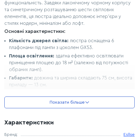
функціональність. Завдяки лаконічному чорному корпусу
та симетричному розташуванню шести світлових
елементів, ця люстра ідеально доповнює інтер'єри у
стилях модерн, мінімалізм або лофт.
Основні характеристики:
Кількість джерел світла:
люстра оснащена 6
плафонами під лампи з цоколем GX53.
Площа освітлення:
здатна ефективно освітлювати
приміщення площею до 18 м² (залежно від потужності
обраних ламп).
Габарити:
довжина та ширина складають 75 см, висота
приладу — 13 см.
Матеріали та колір:
міцний металевий корпус у
класичному чорному кольорі.
Показати більше
Технічні параметри:
рекомендована потужність ламп
— до 15 Вт кожна; ступінь захисту IP20.
Переваги моделі GELA:
Характеристики
Рівномірне світло:
шість точок освітлення
Бренд:
Esllse
забезпечують якісне наповнення кімнати світлом без