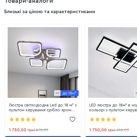
Товари-аналоги
Близькі за ціною та характеристиками
Люстра світлодіодна Led до 18 м² з
LED люстра до 18м² в ч
пультом керування срібло-хром
кольорі з пультом керу
(1115/2+2 Hr)
3S SMART BLACK (85W)
1 750,00
1 750,00
грн
1 870,00
грн
1 950,00