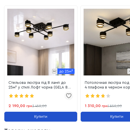
Стельова люстра під 8 ламп до
Потолочная люстра под 
25м² у стилі Лофт чорна (GELA 8R
4 плафона в черном ко
BLACK 10521)
4R BLACK
2 190,00
1 310,00
грн
3 450,00
грн
1 850,00
Купити
Купити