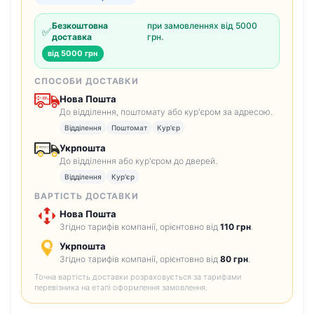
Безкоштовна
при замовленнях від 5000
✅
доставка
грн.
від 5000 грн
СПОСОБИ ДОСТАВКИ
Нова Пошта
До відділення, поштомату або кур'єром за адресою.
Відділення
Поштомат
Кур'єр
Укрпошта
До відділення або кур'єром до дверей.
Відділення
Кур'єр
ВАРТІСТЬ ДОСТАВКИ
Нова Пошта
Згідно тарифів компанії, орієнтовно від
110 грн
.
Укрпошта
Згідно тарифів компанії, орієнтовно від
80 грн
.
Точна вартість доставки розраховується за тарифами
перевізника на етапі оформлення замовлення.