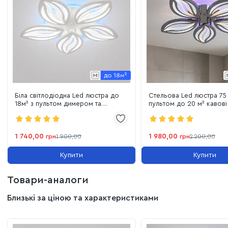
Біла світлодіодна Led люстра до
Стельова Led люстра 75 
18м² з пультом димером та
пультом до 20 м² кавові
підсвіткою 75W (8092/5 WH LED
(8092/5HR LED 3color)
3color)
1 740,00
1 980,00
грн
1 900,00
грн
2 200,00
Купити
Купити
Товари-аналоги
Близькі за ціною та характеристиками