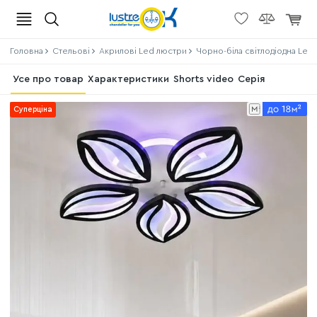
Головна
Стельові
Акрилові Led люстри
Чорно-біла світлодіодна Led
Усе про товар
Характеристики
Shorts video
Серія
Суперціна