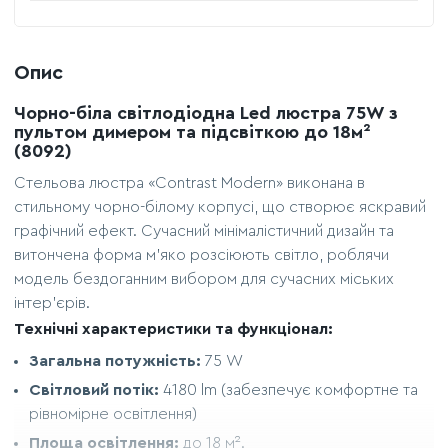
Опис
Чорно-біла світлодіодна Led люстра 75W з
пультом димером та підсвіткою до 18м²
(8092)
Стельова люстра «Contrast Modern» виконана в
стильному чорно-білому корпусі, що створює яскравий
графічний ефект. Сучасний мінімалістичний дизайн та
витончена форма м'яко розсіюють світло, роблячи
модель бездоганним вибором для сучасних міських
інтер'єрів.
Технічні характеристики та функціонал:
Загальна потужність:
75 W
Світловий потік:
4180 lm (забезпечує комфортне та
рівномірне освітлення)
Площа освітлення:
до 18 м².