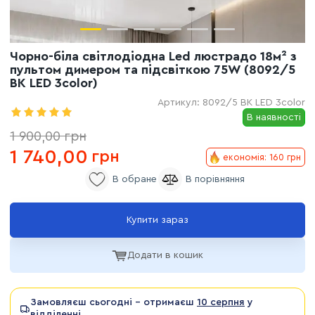
Чорно-біла світлодіодна Led люстрадо 18м² з
пультом димером та підсвіткою 75W (8092/5
BK LED 3color)
Артикул:
8092/5 BK LED 3color
В наявності
1 900,00
грн
1 740,00
грн
економія: 160 грн
Купити зараз
Додати в кошик
Замовляєш сьогодні - отримаєш
10 серпня
у
відділенні