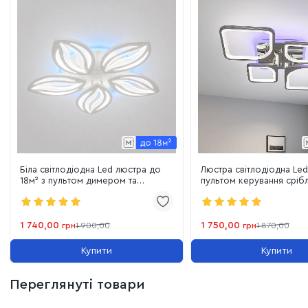
Біла світлодіодна Led люстра до
Люстра світлодіодна Led
18м² з пультом димером та
пультом керування сріб
підсвіткою 75W (8092/5 WH LED
(1115/2+2 Hr)
3color)
1 740,00
1 750,00
грн
1 900,00
грн
1 870,00
Купити
Купити
Переглянуті товари