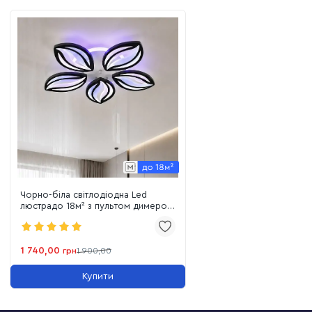
Чорно-біла світлодіодна Led
люстрадо 18м² з пультом димером
та підсвіткою 75W (8092/5 BK LED
3color)
1 740,00
грн
1 900,00
Купити