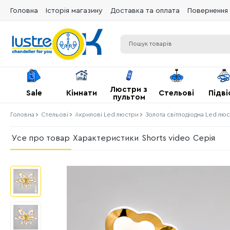
Головна
Історія магазину
Доставка та оплата
Повернення 
Люстри з
Sale
Кімнати
Стельові
Підві
пультом
Головна
Стельові
Акрилові Led люстри
Золота світлодіодна Led лю
Усе про товар
Характеристики
Shorts video
Серія