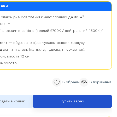
тики
рівномірне освітлення кімнат площею
до 30 м²
.
00 Lm
на режимів світіння (теплий 2700К / нейтральний 4500К /
ання
— вбудоване підсвічування основи корпусу.
д всі типи стель (натяжна, підвісна, гіпсокартон).
см, висота 12 см.
ць золото.
одати в кошик
Купити зараз