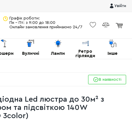
Увійти
Графік роботи:
Пн - Пт: з 9:00 до 18:00
Онлайн-замовлення приймаємо 24/7
Ретро
ршери
Вуличні
Лампи
Інше
гірлянди
В наявності
діодна Led люстра до 30м² з
ом та підсвіткою 140W
 3color)