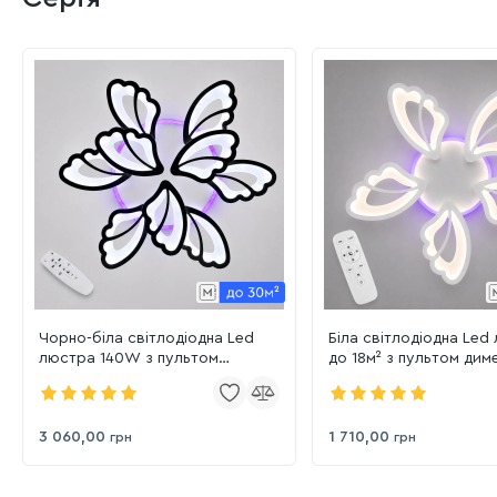
Чорно-біла світлодіодна Led
Біла світлодіодна Led
люстра 140W з пультом
до 18м² з пультом дим
димером та підсвіткою до 30м²
підсвіткою 80W (8166/5WH LED
(8166/6+3BK LED 3color)
3color)
3 060,00
1 710,00
грн
грн