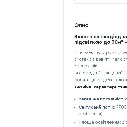
Опис
Золота світлодіодна
підсвіткою до 30м² «
Стельова люстра «Golden
система з дев'яти пелюс
композицію.
Благородний глянцевий з
робить цю модель головн
Технічні характеристик
Загальна потужність
Світловий потік:
7700 
освітлення)
Площа освітлення:
до