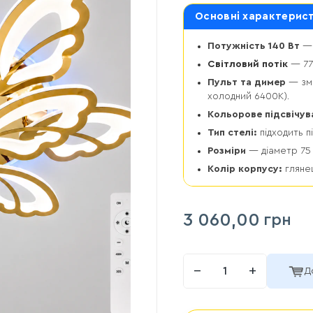
Основні характерис
Потужність 140 Вт
— 
Світловий потік
— 77
Пульт та димер
— змі
холодний 6400К).
Кольорове підсвічув
Тип стелі:
підходить пі
Розміри
— діаметр 75 
Колір корпусу:
гляне
3 060,00
грн
−
+
Д