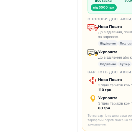
доставка
5000
від 5000 грн
СПОСОБИ ДОСТАВКИ
Нова Пошта
До відділення, пош
за адресою.
Відділення
Поштом
Укрпошта
До відділення або 
Відділення
Кур'єр
ВАРТІСТЬ ДОСТАВКИ
Нова Пошта
Згідно тарифів комп
110 грн
.
Укрпошта
Згідно тарифів комп
80 грн
.
Точна вартість доставки ро
тарифами перевізника на е
замовлення.