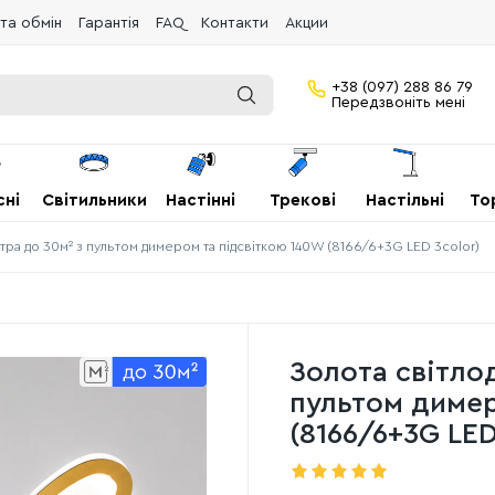
та обмін
Гарантія
FAQ
Контакти
Акции
+38 (097) 288 86 79
Передзвоніть мені
сні
Світильники
Настінні
Трекові
Настільні
То
стра до 30м² з пультом димером та підсвіткою 140W (8166/6+3G LED 3color)
Золота світло
пультом димер
(8166/6+3G LED