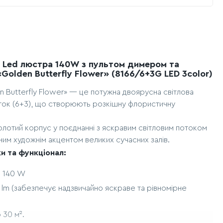
 Led люстра 140W з пультом димером та
Golden Butterfly Flower» (8166/6+3G LED 3color)
 Butterfly Flower» — це потужна двоярусна світлова
ток (6+3), що створюють розкішну флористичну
олотий корпус у поєднанні з яскравим світловим потоком
им художнім акцентом великих сучасних залів.
и та функціонал:
:
140 W
lm (забезпечує надзвичайно яскраве та рівномірне
 30 м².