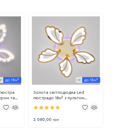
 люстра
Золота світлодіодна Led
ером та
люстрадо 18м² з пультом
димером та підсвіткою 80W
(8166/5G LED 3color)
2 080,00
грн