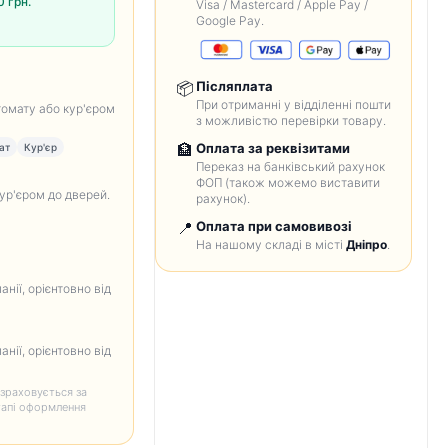
 грн.
Visa / Mastercard / Apple Pay /
Google Pay.
📦
Післяплата
При отриманні у відділенні пошти
томату або кур'єром
з можливістю перевірки товару.
🏦
Оплата за реквізитами
ат
Кур'єр
Переказ на банківський рахунок
ФОП (також можемо виставити
кур'єром до дверей.
рахунок).
📍
Оплата при самовивозі
На нашому складі в місті
Дніпро
.
анії, орієнтовно від
анії, орієнтовно від
зраховується за
тапі оформлення