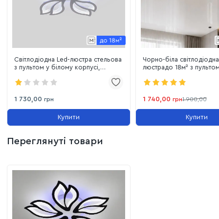
Світлодіодна Led-люстра стельова
Чорно-біла світлодіодна
з пультом у білому корпусі,
люстрадо 18м² з пульто
освітлення до 18 м²
та підсвіткою 75W (8092
3color)
1 730,00
1 740,00
грн
грн
1 900,00
Купити
Купити
Переглянуті товари