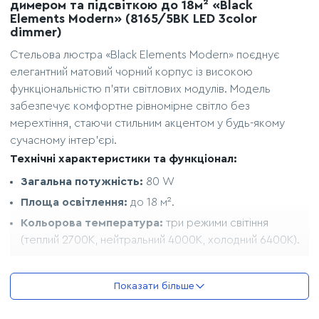
димером та підсвіткою до 18м² «Black
Elements Modern» (8165/5BK LED 3color
dimmer)
Стельова люстра «Black Elements Modern» поєднує
елегантний матовий чорний корпус із високою
функціональністю п'яти світлових модулів. Модель
забезпечує комфортне рівномірне світло без
мерехтіння, стаючи стильним акцентом у будь-якому
сучасному інтер'єрі.
Технічні характеристики та функціонал:
Загальна потужність:
80 W
Площа освітлення:
до 18 м².
Кольорова температура:
три режими світіння
(теплий 2700K, нейтральний 4000K, холодний 6400K).
Тип керування:
дистанційний пульт (у комплекті) або
настінний вимикач.
Показати більше
Оснащення:
димер для плавного налаштування
яскравості від мінімуму до максимуму.