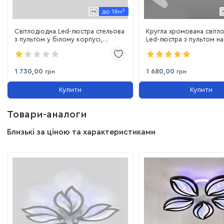
Світлодіодна Led-люстра стельова
Кругла хромована світл
з пультом у білому корпусі,
Led-люстра з пультом на
освітлення до 18 м²
пелюстки на 55W, освітл
м²
1 730,00
1 680,00
грн
грн
Купити
Купити
Товари-аналоги
Близькі за ціною та характеристиками