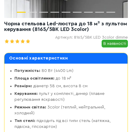
Чорна стельова Led-люстра до 18 м² з пультом
керування (8165/5BK LED 3color)
Артикул:
8165/5BK LED 3color dimme
В наявності
Основні характеристики
Потужність:
80 Вт (4400 Lm)
Площа освітлення:
до 18 м²
Розміри:
діаметр 58 см, висота 8 см
Керування:
пульт у комплекті, димер (плавне
регулювання яскравості)
Режими світла:
3color (теплий, нейтральний,
холодний)
Тип стелі:
підходить під всі типи стель (натяжна,
підвісна, гіпсокартон)