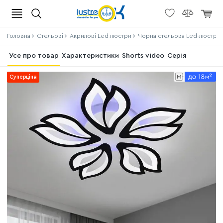
Головна
Стельові
Акрилові Led люстри
Чорна стельова Led-люстра д
Усе про товар
Характеристики
Shorts video
Серія
Суперціна