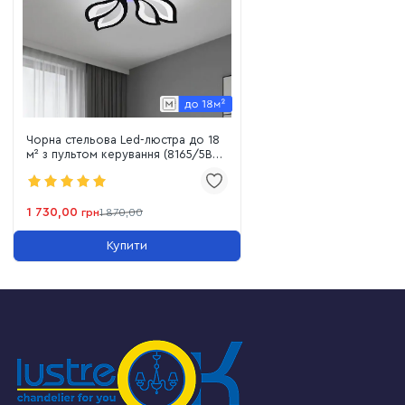
Чорна стельова Led-люстра до 18
м² з пультом керування (8165/5BK
LED 3color)
1 730,00
грн
1 870,00
Купити