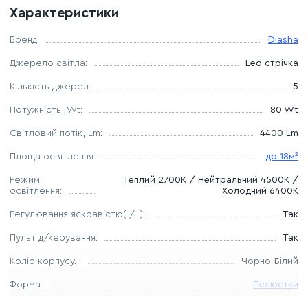
Розміри та конструктивні параметри:
Характеристики
Діаметр:
58 см.
Бренд:
Diasha
Висота:
8 см (ультратонка конструкція для низьких та
Джерело світла:
Led стрічка
середніх стель).
Кількість джерел:
5
Тип кріплення:
стельова монтажна планка.
Матеріали:
міцний металевий каркас та високоякісні
Потужність, Wt:
80 Wt
акрилові розсіювачі.
Світловий потік, Lm:
4400 Lm
Ресурс роботи:
понад 40 000 годин експлуатації.
Площа освітлення:
до 18м²
Переваги моделі «Black Elements Modern»:
Режим
Теплий 2700К / Нейтральний 4500К /
Ультратонкий профіль:
Висота всього 8 см дозволяє
освітлення:
Холодний 6400К
зберегти максимум простору, що робить люстру
Регулювання яскравістю(-/+):
ідеальною для натяжних та підвісних систем.
Так
Енергоефективність:
Значна економія
Пульт д/керування:
Так
електроенергії з першого місяця завдяки преміальній
Колір корпусу. :
Чорно-Білий
світлодіодній стрічці.
Форма:
Пелюстки
Зручний смарт-контроль:
Комплектний пульт дає
можливість змінювати сценарії освітлення, не встаючи
Тип кріплення:
Планка