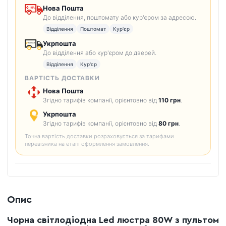
Нова Пошта
До відділення, поштомату або кур'єром за адресою.
Відділення
Поштомат
Кур'єр
Укрпошта
До відділення або кур'єром до дверей.
Відділення
Кур'єр
ВАРТІСТЬ ДОСТАВКИ
Нова Пошта
Згідно тарифів компанії, орієнтовно від
110 грн
.
Укрпошта
Згідно тарифів компанії, орієнтовно від
80 грн
.
Точна вартість доставки розраховується за тарифами
перевізника на етапі оформлення замовлення.
Опис
Чорна світлодіодна Led люстра 80W з пультом