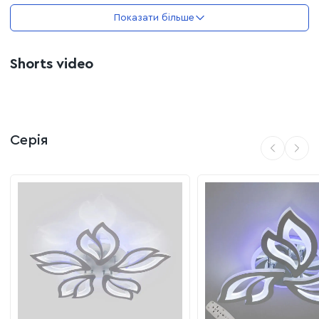
з дивана.
Показати більше
Офіційна гарантія:
2-роки
Графічний дизайн:
Чорний матовий корпус чітко
Діаметр.:
58 см
окреслює форму люстри на стелі, додаючи кімнаті
Shorts video
візуальної динаміки.
Висота:
8 см
Зони застосування:
Діаметр:
58
Вітальні та зали:
створення стильного світлового
центру, який об'єднує простір кімнати.
Серія
Спальні:
налаштування м'якого теплого світла для
створення максимального затишку перед сном.
Кухні та кабінети:
яскравий нейтральний режим для
комфортної роботи чи приготування їжі без
втомлюваності очей.