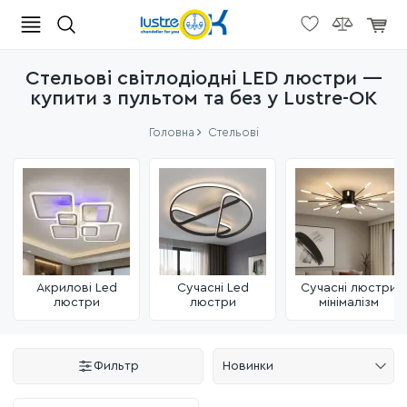
Стельові світлодіодні LED люстри —
купити з пультом та без у Lustre-OK
Головна
Стельові
Акрилові Led
Сучасні Led
Сучасні люстри
люстри
люстри
мінімалізм
Фильтр
Новинки