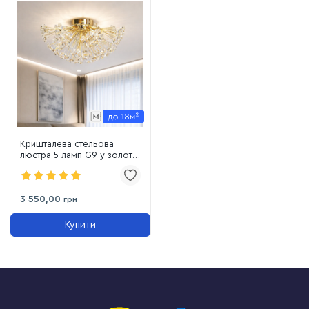
Кришталева стельова
люстра 5 ламп G9 у золоті
(21623/420GD)
3 550,00
грн
Купити