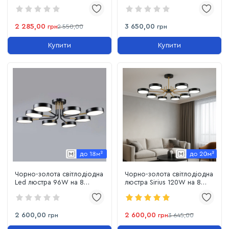
акрилові плафони до 18 м²
акцентами, 300W на 10
(B YH1124/4 BK+COP)
плафонів, до 25 м² Sirius B
YH1102/5+5 BK+FGD
2 285,00
3 650,00
грн
2 550,00
грн
Купити
Купити
Чорно-золота світлодіодна
Чорно-золота світлодіодна
Led люстра 96W на 8
люстра Sirius 120W на 8
акрилових плафонів до 20
акрилових плафонів до 20
м² (B N6341/8 BK+COP)
м² (B N6371/8 BK+COP)
2 600,00
2 600,00
грн
грн
3 645,00