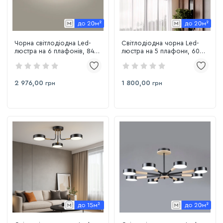
Чорна світлодіодна Led-
Світлодіодна чорна Led-
люстра на 6 плафонів, 84W
люстра на 5 плафони, 60W
до 18 м² Sirius B N4539/6
до 15 м² Sirius B N6341/5
84W BK+WOOD
BK+COP
2 976,00
1 800,00
грн
грн