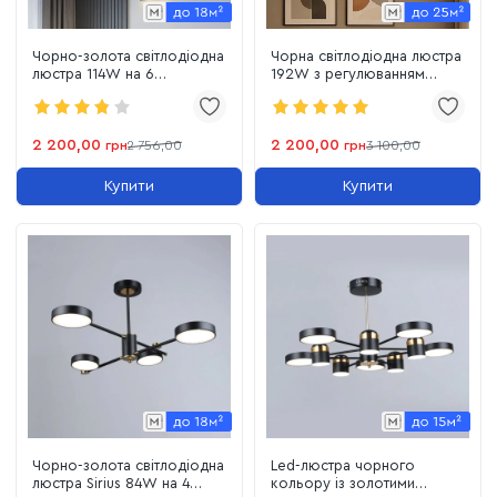
Чорно-золота світлодіодна
Чорна світлодіодна люстра
люстра 114W на 6
192W з регулюванням
акрилових плафонів до 18
температури 3000-6500К
м² (Sirius B X13287/6
до 25 м² Sirius N5502/8
BK+FGD)
2 200,00
2 200,00
грн
2 756,00
грн
3 100,00
Купити
Купити
Чорно-золота світлодіодна
Led-люстра чорного
люстра Sirius 84W на 4
кольору із золотими