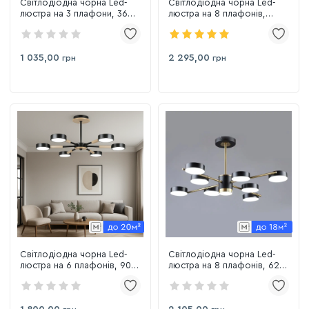
Світлодіодна чорна Led-
Світлодіодна чорна Led-
люстра на 3 плафони, 36W
люстра на 8 плафонів,
до 10 м² Sirius B N6341/3
120W до 20 м² Sirius B
BK+COP
N6351/8 BK+WOOD
1 035,00
2 295,00
грн
грн
Світлодіодна чорна Led-
Світлодіодна чорна Led-
люстра на 6 плафонів, 90W
люстра на 8 плафонів, 62W
до 18 м² Sirius B N6351/6
до 15 м² Sirius B N6369/8
BK+WOOD
COP+BK