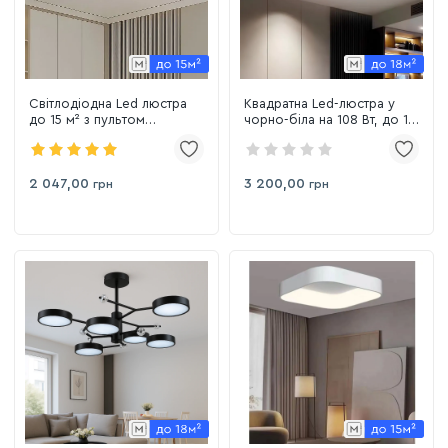
Світлодіодна Led люстра
Квадратна Led-люстра у
до 15 м² з пультом
чорно-біла на 108 Вт, до 18
управління Sirius LCD3002
м² Sirius 77768/500*500
BK
WT+BK
2 047,00
3 200,00
грн
грн