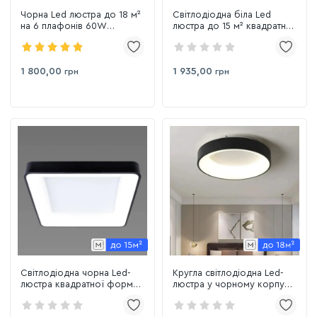
Чорна Led люстра до 18 м²
Світлодіодна біла Led
на 6 плафонів 60W
люстра до 15 м² квадратної
(N5502/6 Bk)
форми з пультом на 64 Вт
Sirius GLD-23413 WT 64W
1 800,00
1 935,00
грн
грн
Світлодіодна чорна Led-
Кругла світлодіодна Led-
люстра квадратної форми
люстра у чорному корпусі
з пультом на 80 Вт, до 18 м²
з пультом до 15 м² Sirius
Sirius GLD-23412 BK
GLD-23412 BK