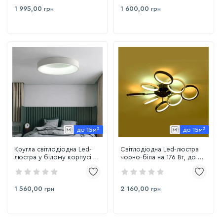
1 995,00
1 600,00
грн
грн
Кругла світлодіодна Led-
Світлодіодна Led-люстра
люстра у білому корпусі з
чорно-біла на 176 Вт, до 20
пультом до 15 м² Sirius GLD-
м² Sirius 77682/8 WT+ВК
23412 WT
1 560,00
2 160,00
грн
грн