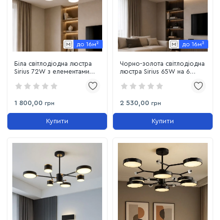
Біла світлодіодна люстра
Чорно-золота світлодіодна
Sirius 72W з елементами
люстра Sirius 65W на 6
дерева до 18 м² (XI3333-6)
акрилових плафонів до 16
м² (B XI3366-6 BK+FGD)
1 800,00
2 530,00
грн
грн
Купити
Купити