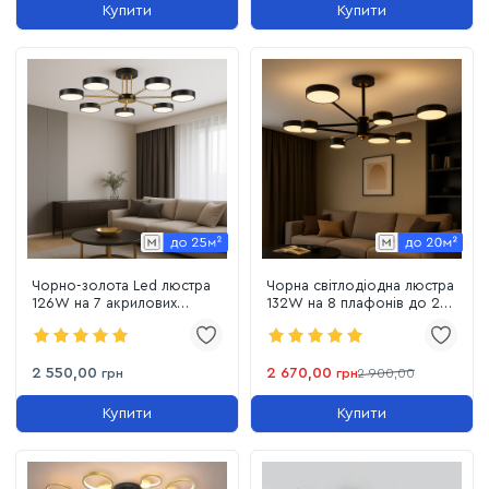
Купити
Купити
Чорно-золота Led люстра
Чорна світлодіодна люстра
126W на 7 акрилових
132W на 8 плафонів до 25
плафонів до 25 м²
м² (B X13288/8 BK+FGD)
X13242/7 BK+FGD
2 550,00
2 670,00
грн
грн
2 900,00
Купити
Купити