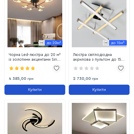
Чорна Led-люстра до 20 м²
Люстра світлодіодна
із золотими акцентами Sirius
акрилова з пультом до 15
(1312/8)
м² YH996/4 32W біла
4 385,00
2 730,00
грн
грн
Купити
Купити