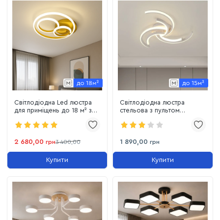
Світлодіодна Led люстра
Світлодіодна люстра
для приміщень до 18 м² з
стельова з пультом
пультом керування 100 Вт
управління, освітлення до
Champagne Luxe
15 м², Sirius LCD3002 WT
2 680,00
1 890,00
грн
3 400,00
грн
Купити
Купити