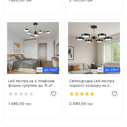
1 800,00
2 105,00
грн
грн
Led люстра на 6 плафонів
Світлодіодна Led-люстра
форма супутник до 15 м²
чорного кольору на 6
Sirius B N6369/6 COP+BK
плафонів, 90W до 18 м²
Sirius B N6371/6 BK+COP
1 680,00
2 580,00
грн
грн