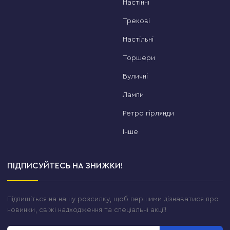
Настінні
Трекові
Настільні
Торшери
Вуличні
Лампи
Ретро гірлянди
Інше
ПІДПИСУЙТЕСЬ НА ЗНИЖКИ!
Підпишіться на нашу розсилку, щоб першими дізнаватися про
новинки, свіжі надходження та спеціальні акції!