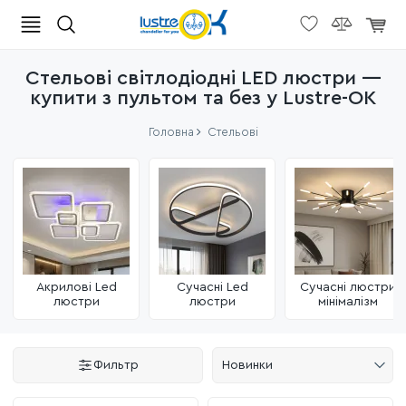
Стельові світлодіодні LED люстри —
купити з пультом та без у Lustre-OK
Головна
Стельові
Акрилові Led
Сучасні Led
Сучасні люстри
люстри
люстри
мінімалізм
Фильтр
Новинки