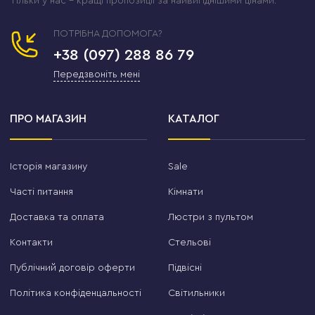
Тільки у нас – кращі пропозиції за найвигіднішими цінами.
ПОТРІБНА ДОПОМОГА?
+38 (097) 288 86 79
Передзвоніть мені
ПРО МАГАЗИН
КАТАЛОГ
Історія магазину
Sale
Часті питання
Кімнати
Доставка та оплата
Люстри з пультом
Контакти
Стельові
Публічний договір оферти
Підвісні
Політика конфіденцальності
Світильники