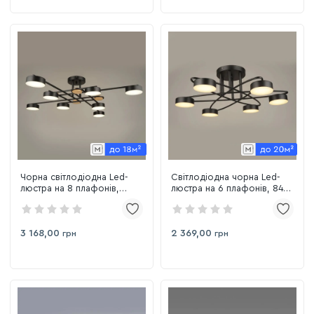
Чорна світлодіодна Led-
Світлодіодна чорна Led-
люстра на 8 плафонів,
люстра на 6 плафонів, 84W
112W до 20 м² Sirius B
до 18 м² Sirius B N4248/6 BK
N4498/8 112 W BK+WOOD
3 168,00
2 369,00
грн
грн