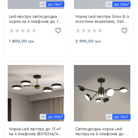
Led-люстра світлодіодна
Чорна Led-люстра Sirius B із
чорна на 4 плафонів до 15
золотими акцентами, 240W,
м² Sirius B YH1126/4
8 плафонів, до 20 м² Sirius
BK+COP
B YH1102/4+4 BK+FGD
1 800,00
2 990,00
грн
грн
Чорна Led люстра до 13 м²
Світлодіодна чорна Led-
на 4 плафонів (BX13246/4
люстра на 6 плафонів до 18