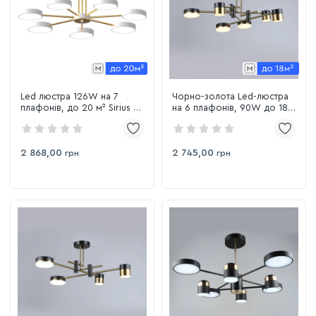
Led люстра 126W на 7
Чорно-золота Led-люстра
плафонів, до 20 м² Sirius B
на 6 плафонів, 90W до 18
B X13242/7 WT+FGD
м² Sirius B YH1126/6
BK+COP
2 868,00
2 745,00
грн
грн