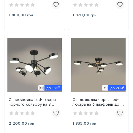
BK+FGD)
м² Sirius B N4182/6 84W BK
1 800,00
1 870,00
грн
грн
Світлодіодна Led-люстра
Світлодіодна чорна Led-
чорного кольору на 8
люстра на 6 плафонів до 18
плафонів, 112W до 20 м²
м² Sirius B N4498/6 BK
Sirius B N4182/8 112W BK
2 200,00
1 935,00
грн
грн