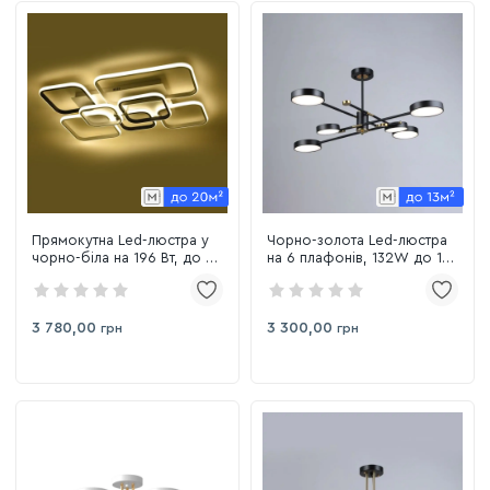
Прямокутна Led-люстра у
Чорно-золота Led-люстра
чорно-біла на 196 Вт, до 20
на 6 плафонів, 132W до 18
м² Sirius 77769-800+600
м² Sirius B YH1124/6
WT+BK
BK+COP
3 780,00
3 300,00
грн
грн