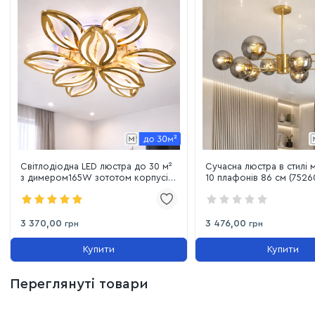
Світлодіодна LED люстра до 30 м²
Сучасна люстра в стилі 
з димером165W зототом корпусі
10 плафонів 86 см (7526
(8092/6+3G LED 3color)
BRZ+BK, Бронза / Чорни
3 370,00
3 476,00
грн
грн
Купити
Купити
Переглянуті товари