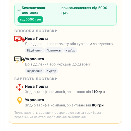
Безкоштовна
при замовленнях від 5000
✅
доставка
грн.
від 5000 грн
СПОСОБИ ДОСТАВКИ
Нова Пошта
До відділення, поштомату або кур'єром за адресою.
Відділення
Поштомат
Кур'єр
Укрпошта
До відділення або кур'єром до дверей.
Відділення
Кур'єр
ВАРТІСТЬ ДОСТАВКИ
Нова Пошта
Згідно тарифів компанії, орієнтовно від
110 грн
.
Укрпошта
Згідно тарифів компанії, орієнтовно від
80 грн
.
Точна вартість доставки розраховується за тарифами
перевізника на етапі оформлення замовлення.