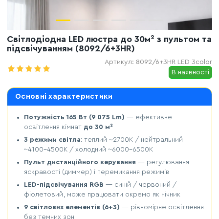
Світлодіодна LED люстра до 30м² з пультом та
підсвічуванням (8092/6+3HR)
Артикул:
8092/6+3HR LED 3color
В наявності
Основні характеристики
Потужність 165 Вт (9 075 Lm)
— ефективне
освітлення кімнат
до 30 м²
3 режими світла
: теплий ~2700K / нейтральний
~4100-4500K / холодний ~6000-6500K
Пульт дистанційного керування
— регулювання
яскравості (диммер) і перемикання режимів
LED-підсвічування RGB
— синій / червоний /
фіолетовий, може працювати окремо як нічник
9 світлових елементів (6+3)
— рівномірне освітлення
без темних зон