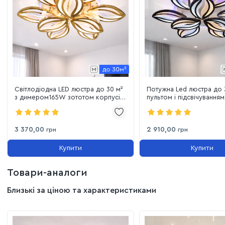
Світлодіодна LED люстра до 30 м²
Потужна Led люстра до 3
з димером165W зототом корпусі
пультом і підсвічуванням
(8092/6+3G LED 3color)
освітлення (8092/6+3 BK
3 370,00
2 910,00
грн
грн
Купити
Купити
Товари-аналоги
Близькі за ціною та характеристиками