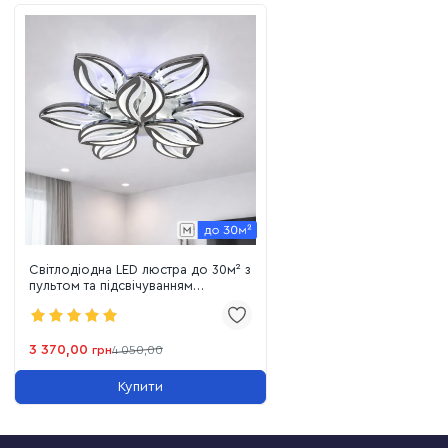
Світлодіодна LED люстра до 30м² з
пультом та підсвічуванням
(8092/6+3HR)
3 370,00
грн
4 050,00
Купити