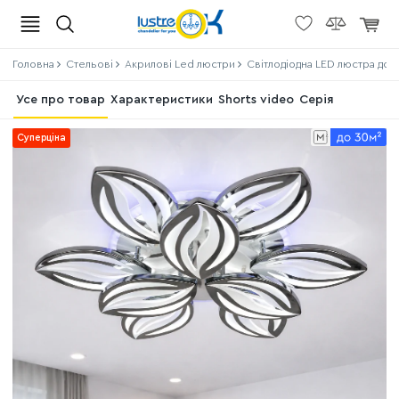
Головна
Стельові
Акрилові Led люстри
Світлодіодна LED люстра до 3
Усе про товар
Характеристики
Shorts video
Серія
Суперціна