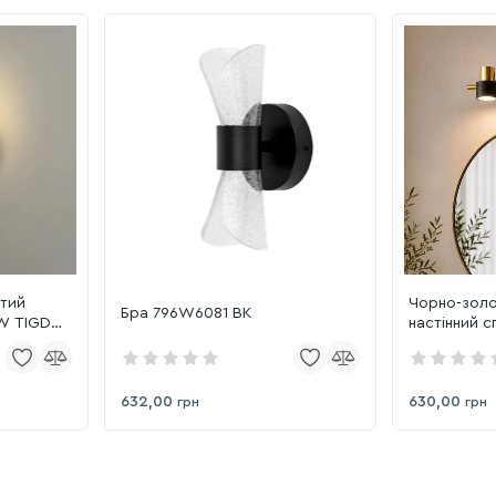
отий
Чорно-золо
Бра 796W6081 BK
1W TIGD
настінний 
поворотним
632,00
630,00
грн
грн