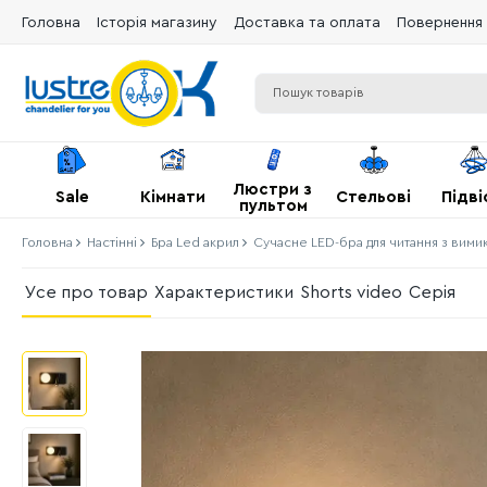
Головна
Історія магазину
Доставка та оплата
Повернення 
Люстри з
Sale
Кімнати
Стельові
Підві
пультом
Головна
Настінні
Бра Led акрил
Сучасне LED-бра для читання з вими
Усе про товар
Характеристики
Shorts video
Серія