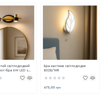
тий світлодіодний
Бра настінне світлодіодне
спот-бра 6W LED з
8028/1HR
 механізмом
675,00
грн