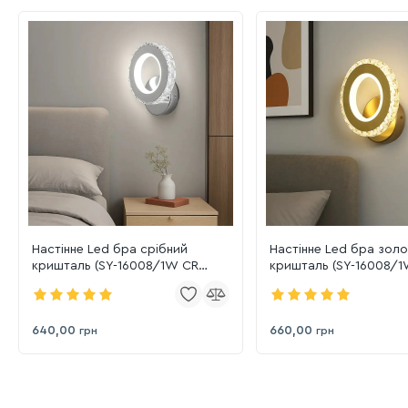
Настінне Led бра срібний
Настінне Led бра зол
кришталь (SY-16008/1W CR
кришталь (SY-16008/
24W)
24W)
640,00
660,00
грн
грн