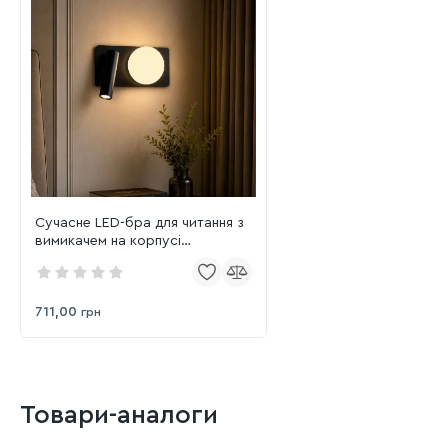
Сучасне LED-бра для читання з
вимикачем на корпусі
774W2501A RT BK
711,00
грн
Товари-аналоги