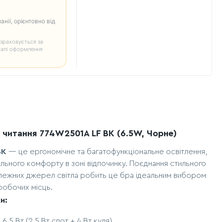
анії, орієнтовно від
зраховується за
тапі оформлення
 читання 774W2501A LF BK (6.5W, Чорне)
BK
— це ергономічне та багатофункціональне освітлення,
ьного комфорту в зоні відпочинку. Поєднання стильного
лежних джерел світла робить це бра ідеальним вибором
робочих місць.
и:
:
6.5 Вт (2.5 Вт спот + 4 Вт куля).