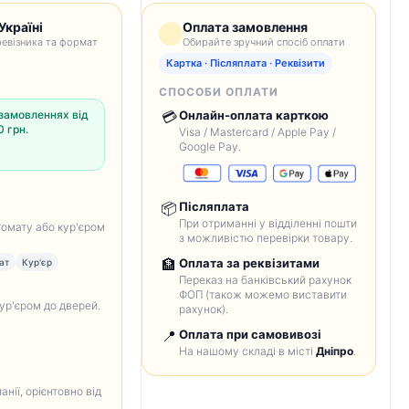
Україні
Оплата замовлення
евізника та формат
Обирайте зручний спосіб оплати
Картка · Післяплата · Реквізити
СПОСОБИ ОПЛАТИ
замовленнях від
💳
Онлайн-оплата карткою
 грн.
Visa / Mastercard / Apple Pay /
Google Pay.
📦
Післяплата
При отриманні у відділенні пошти
томату або кур'єром
з можливістю перевірки товару.
🏦
Оплата за реквізитами
ат
Кур'єр
Переказ на банківський рахунок
ФОП (також можемо виставити
кур'єром до дверей.
рахунок).
📍
Оплата при самовивозі
На нашому складі в місті
Дніпро
.
анії, орієнтовно від