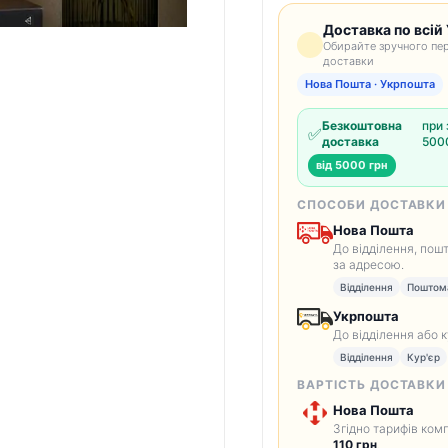
Доставка по всій 
Обирайте зручного пер
доставки
Нова Пошта · Укрпошта
Безкоштовна
при 
✅
доставка
5000
від 5000 грн
СПОСОБИ ДОСТАВКИ
Нова Пошта
До відділення, пош
за адресою.
Відділення
Поштом
Укрпошта
До відділення або 
Відділення
Кур'єр
ВАРТІСТЬ ДОСТАВКИ
Нова Пошта
Згідно тарифів комп
110 грн
.