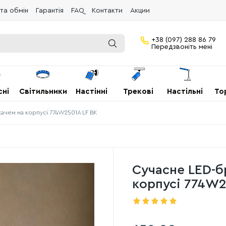
та обмін
Гарантія
FAQ
Контакти
Акции
+38 (097) 288 86 79
Передзвоніть мені
сні
Світильники
Настінні
Трекові
Настільні
То
качем на корпусі 774W2501A LF BK
Сучасне LED-б
корпусі 774W2