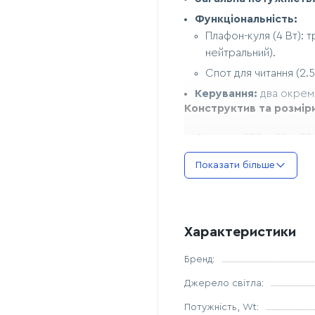
Функціональність:
Плафон-куля (4 Вт): 
нейтральний).
Спот для читання (2.5
Керування:
два окремі
Конструктив та розмір
Основа:
230 × 80 × 35 
Плафон-куля:
діаметр
Показати більше
Спот:
102 × 29 мм.
Переваги моделі:
Персоналізація освіт
Характеристики
в кулі або спрямований
атмосферою.
Бренд:
Адаптивність:
три реж
Джерело світла:
настрій приміщення.
Потужність, Wt:
Зручність монтажу т