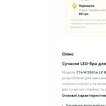
Укрпошта
Згідно тарифів комп
80 грн
.
Точна вартість доставки ро
тарифами перевізника на е
замовлення.
Опис
Сучасне LED-бра для
Модель
774W2501A LF 
розроблене для максимал
чорного корпусу та неза
для сучасних спалень та 
Основні характеристик
Загальна потужність