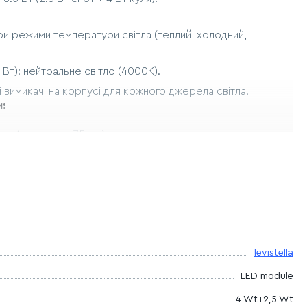
три режими температури світла (теплий, холодний,
 Вт): нейтральне світло (4000K).
 вимикачі на корпусі для кожного джерела світла.
и:
мм (з планкою 75 мм).
 80 мм.
лення:
можливість незалежно вмикати декоративне світло
 промінь для читання забезпечує повний контроль над
levistella
ими світіння плафона-кулі дозволяють миттєво змінювати
LED module
4 Wt+2,5 Wt
а використання:
продумана система керування