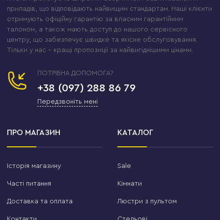
приладів, що відповідають найвищим стандартам. Наші клієнти
отримують офіційну гарантію за власним гарантійним
талоном, а також мають доступ до нашого сервісного
центру, що забезпечує швидке та якісне обслуговування.
Тільки у нас – кращі пропозиції за найвигіднішими цінами.
ПОТРІБНА ДОПОМОГА?
+38 (097) 288 86 79
Передзвоніть мені
ПРО МАГАЗИН
КАТАЛОГ
Історія магазину
Sale
Часті питання
Кімнати
Доставка та оплата
Люстри з пультом
Контакти
Стельові