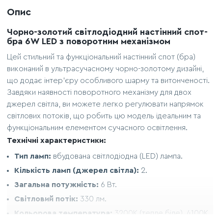
Опис
Чорно-золотий світлодіодний настінний спот-
бра 6W LED з поворотним механізмом
Цей стильний та функціональний настінний спот (бра)
виконаний в ультрасучасному чорно-золотому дизайні,
що додає інтер'єру особливого шарму та витонченості.
Завдяки наявності поворотного механізму для двох
джерел світла, ви можете легко регулювати напрямок
світлових потоків, що робить цю модель ідеальним та
функціональним елементом сучасного освітлення.
Технічні характеристики:
Тип ламп:
вбудована світлодіодна (LED) лампа.
Кількість ламп (джерел світла):
2.
Загальна потужність:
6 Вт.
Світловий потік:
330 лм.
Кольорова температура:
3200К (тепле біле), 4100К