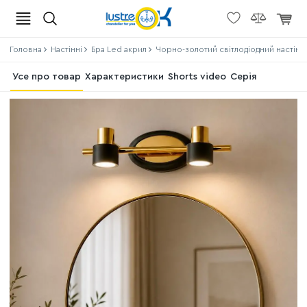
Головна
Настінні
Бра Led акрил
Чорно-золотий світлодіодний настін
Усе про товар
Характеристики
Shorts video
Серія