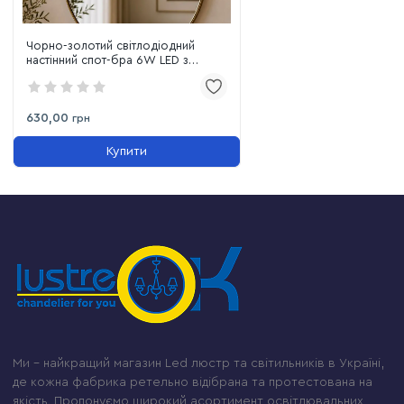
Чорно-золотий світлодіодний
настінний спот-бра 6W LED з
поворотним механізмом
630,00
грн
Купити
Ми – найкращий магазин Led люстр та світильників в Україні,
де кожна фабрика ретельно відібрана та протестована на
якість. Пропонуємо широкий асортимент освітлювальних