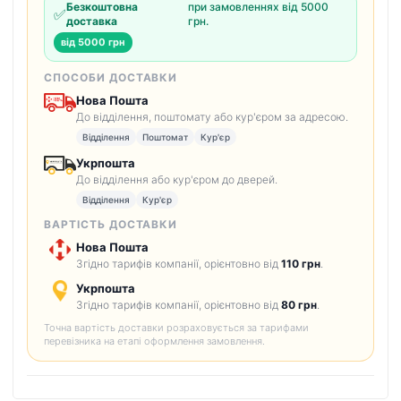
Безкоштовна
при замовленнях від 5000
✅
доставка
грн.
від 5000 грн
СПОСОБИ ДОСТАВКИ
Нова Пошта
До відділення, поштомату або кур'єром за адресою.
Відділення
Поштомат
Кур'єр
Укрпошта
До відділення або кур'єром до дверей.
Відділення
Кур'єр
ВАРТІСТЬ ДОСТАВКИ
Нова Пошта
Згідно тарифів компанії, орієнтовно від
110 грн
.
Укрпошта
Згідно тарифів компанії, орієнтовно від
80 грн
.
Точна вартість доставки розраховується за тарифами
перевізника на етапі оформлення замовлення.