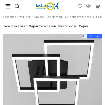
Головна
Стельові
Акрилові Led люстри
Сучасна стельова LED люстр
Усе про товар
Характеристики
Shorts video
Серія