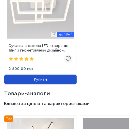
Сучасна стельова LED люстра до
18м² з геометричним дизайном
90W білого кольору (MX11058/3L
WH)
2 600,00
грн
Купити
Товари-аналоги
Близькі за ціною та характеристиками
Top