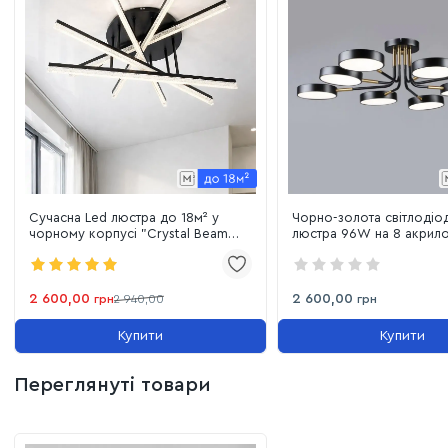
Cучасна Led люстра до 18м² у
Чорно-золота світлодіо
чорному корпусі "Crystal Beam
люстра 96W на 8 акрил
Black" (WG5131/5BK)
плафонів до 20 м² (B N6
BK+COP)
2 600,00
2 600,00
грн
2 940,00
грн
Купити
Купити
Переглянуті товари