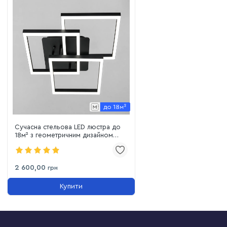
Сучасна стельова LED люстра до
18м² з геометричним дизайном
90W чорного кольру (MX11058/3L
BK)
2 600,00
грн
Купити