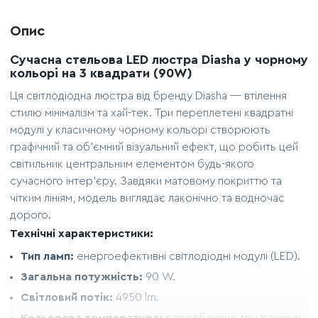
Опис
Сучасна стельова LED люстра Diasha у чорному
кольорі на 3 квадрати (90W)
Ця світлодіодна люстра від бренду Diasha — втілення
стилю мінімалізм та хай-тек. Три переплетені квадратні
модулі у класичному чорному кольорі створюють
графічний та об'ємний візуальний ефект, що робить цей
світильник центральним елементом будь-якого
сучасного інтер'єру. Завдяки матовому покриттю та
чітким лініям, модель виглядає лаконічно та водночас
дорого.
Технічні характеристики:
Тип ламп:
енергоефективні світлодіодні модулі (LED).
Загальна потужність:
90 W.
Світловий потік:
4950 lm.
Кольорова температура:
передбачено три режими