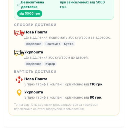
Безкоштовна
при замовленнях від 5000
✅
доставка
грн.
від 5000 грн
СПОСОБИ ДОСТАВКИ
Нова Пошта
До відділення, поштомату або кур'єром за адресою.
Відділення
Поштомат
Кур'єр
Укрпошта
До відділення або кур'єром до дверей.
Відділення
Кур'єр
ВАРТІСТЬ ДОСТАВКИ
Нова Пошта
Згідно тарифів компанії, орієнтовно від
110 грн
.
Укрпошта
Згідно тарифів компанії, орієнтовно від
80 грн
.
Точна вартість доставки розраховується за тарифами
перевізника на етапі оформлення замовлення.