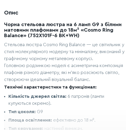
Опис
Чорна стельова люстра на 6 ламп G9 з білими
матовими плафонами до 18м² «Cosmo Ring
Balance» (752X101F-6 BK+WH)
Стельова люстра Cosmo Ring Balance — це світильник у
стилі молекулярного модерну та мінімалізму, виконаний у
графічному чорному металевому корпусі.
Головною родзинкою моделі є асиметрична композиція
плафонів різного діаметру, які м'яко розсіюють світло,
створюючи ідеальний візуальний баланс.
Технічні характеристики та функціонал:
Кількість джерел світла:
6 патронів (лампи
купуються окремо).
Тип цоколя:
G9
Площа освітлення:
ефективно до 18 м².
Тип керування:
настінний вимикач.