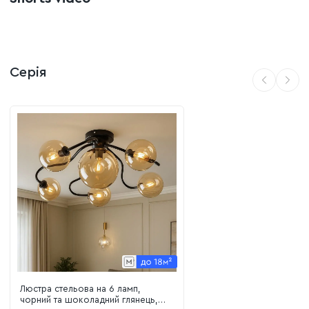
Рішення для невисоких стель:
Завдяки невеликій
висоті (всього 24 см) люстра не загромаджує простір,
залишаючи кімнату візуально просторою та вільною.
Зони застосування:
Серія
Сучасні вітальні та спальні:
наповнює інтер'єр
затишним, комфортним для відпочинку та читання
світлом.
Кухні та обідні зони:
відмінно підійде як для
загального освітлення, так і для розміщення над
невеликим столом.
Передпокої, студії та дитячі кімнати:
лаконічна
форма та універсальні кольори гармонійно вписуються
у будь-яку функціональну зону.
Люстра стельова на 6 ламп,
чорний та шоколадний глянець,