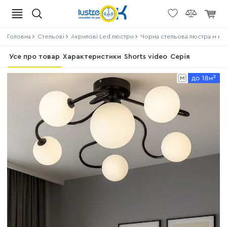
Головна
Стельові
Акрилові Led люстри
Чорна стельова люстра м на 
Усе про товар
Характеристики
Shorts video
Серія