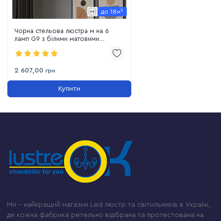
Чорна стельова люстра м на 6
ламп G9 з білими матовими
плафонами (752X101F-6 BK+WH)
2 607,00
грн
Купити
Ми – найкращий магазин Led люстр та світильників в Україні,
де кожна фабрика ретельно відібрана та протестована на