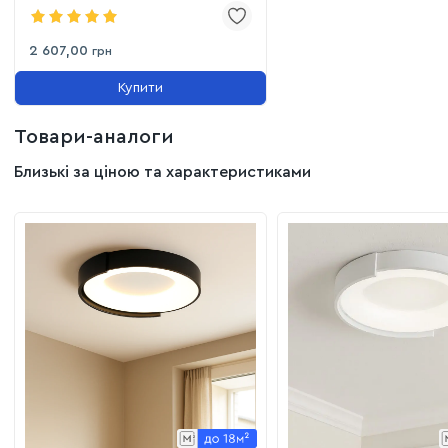
скляні сфери Sfera di Cioccolato
(752X101F-6 BK+BR)
2 607,00
грн
Купити
Товари-аналоги
Близькі за ціною та характеристиками