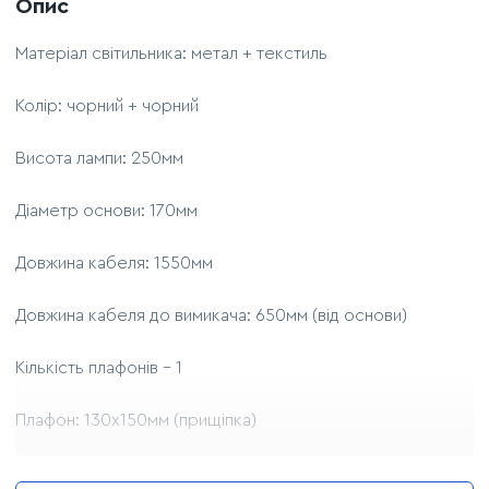
Опис
Матеріал світильника: метал + текстиль
Колір: чорний + чорний
Висота лампи: 250мм
Діаметр основи: 170мм
Довжина кабеля: 1550мм
Довжина кабеля до вимикача: 650мм (від основи)
Кількість плафонів - 1
Плафон: 130х150мм (прищіпка)
Джерело світла - 1 лампа Е27