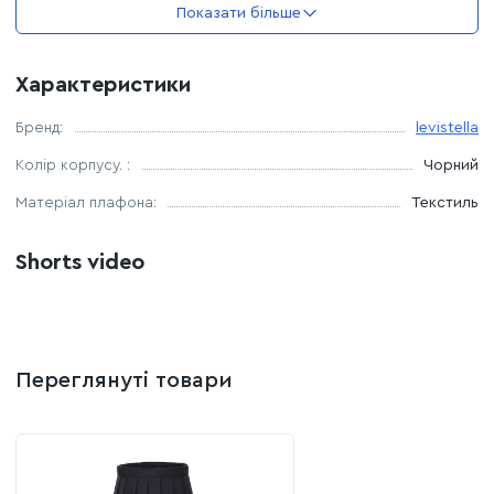
Показати більше
Максимальна потужність лампочки: 60 Ватт
Характеристики
Можливість використання лампи: LED, розжарювання,
енергозберігаюча
Бренд:
levistella
Колір корпусу. :
Чорний
Комплектація лампочками: немає
Матеріал плафона:
Текстиль
Тип світильника: настільний
Shorts video
Переглянуті товари