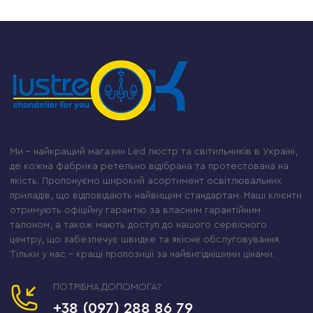
Ми – найкращий магазин Led люстр та світильників в Україні,
де кожна фабрика ретельно відібрана та протестована на
якість. Пропонуємо широкий асортимент освітлювальних
приладів, що відповідають найвищим стандартам. Наші клієнти
отримують офіційну гарантію за власним гарантійним
талоном, а також мають доступ до нашого сервісного
центру, що забезпечує швидке та якісне обслуговування.
Тільки у нас – кращі пропозиції за найвигіднішими цінами.
ПОТРІБНА ДОПОМОГА?
+38 (097) 288 86 79