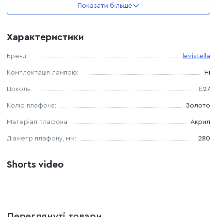
Показати більше
Джерело світла: 1 лампа Е27
Характеристики
Комплектація лампочками: немає
Бренд:
levistella
Комплектація лампою:
Ні
Цоколь:
E27
Колір плафона:
Золото
Матеріал плафона:
Акрил
Дiаметр плафону, мм:
280
Shorts video
Переглянуті товари