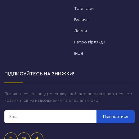
Торшери
Вуличні
Лампи
Ретро гірлянди
Інше
ПІДПИСУЙТЕСЬ НА ЗНИЖКИ!
Підпишіться на нашу розсилку, щоб першими дізнаватися про
новинки, свіжі надходження та спеціальні акції!
Підписатися