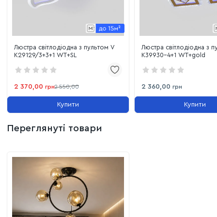
Люстра світлодіодна з пультом V
Люстра світлодіодна з п
K29129/3+3+1 WT+SL
K39930-4+1 WT+gold
2 370,00
2 360,00
грн
2 550,00
грн
Купити
Купити
Переглянуті товари