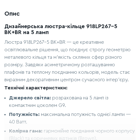
Опис
Дизайнерська люстра-кільце 918LP267-5
BK+BR на 5 ламп
Люстра 918LP267-5 BK+BR — це креативне
освітлювальне рішення, що поєднує строгу геометрію
металевого кільця та м'якість скляних сфер різного
розміру. Завдяки асиметричному розташуванню
плафонів та теплому поєднанню кольорів, модель стає
виразним декоративним центром сучасного інтер'єру.
Технічні характеристики:
Джерело світла:
розрахована на 5 ламп із
компактним цоколем G9.
Потужність:
максимальна потужність однієї лампи —
40 Ватт.
Колірна гама:
гармонійне поєднання чорного корпусу
(Black) та коричневих відтінків (Brown).