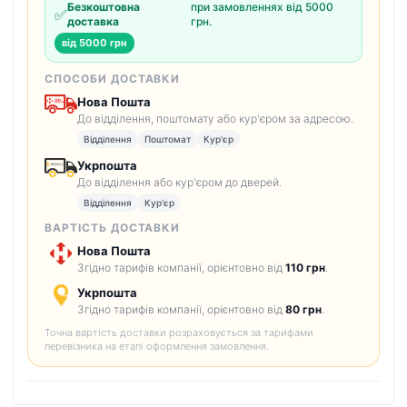
Безкоштовна
при замовленнях від 5000
✅
доставка
грн.
від 5000 грн
СПОСОБИ ДОСТАВКИ
Нова Пошта
До відділення, поштомату або кур'єром за адресою.
Відділення
Поштомат
Кур'єр
Укрпошта
До відділення або кур'єром до дверей.
Відділення
Кур'єр
ВАРТІСТЬ ДОСТАВКИ
Нова Пошта
Згідно тарифів компанії, орієнтовно від
110 грн
.
Укрпошта
Згідно тарифів компанії, орієнтовно від
80 грн
.
Точна вартість доставки розраховується за тарифами
перевізника на етапі оформлення замовлення.