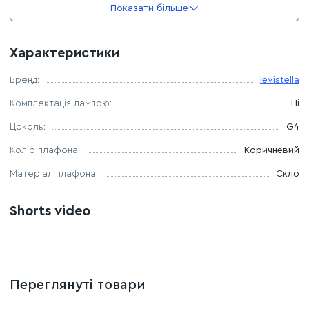
Показати більше
Джерело світла - 9 ламп G4
Характеристики
Лампочок у комплекті немає.
Бренд:
levistella
Максимальна потужність лампочки - 40 W
Комплектація лампою:
Ні
Можливість використання лампи LED, світлодіодна,
Цоколь:
G4
енергозберігаюча
Колір плафона:
Коричневий
Матеріал плафона:
Скло
Shorts video
Переглянуті товари