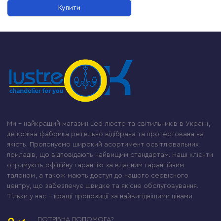
Купити
Ми – найкращий магазин Led люстр та світильників в Україні,
де кожна фабрика ретельно відібрана та протестована на
якість. Пропонуємо широкий асортимент освітлювальних
приладів, що відповідають найвищим стандартам. Наші клієнти
отримують офіційну гарантію за власним гарантійним
талоном, а також мають доступ до нашого сервісного
центру, що забезпечує швидке та якісне обслуговування.
Тільки у нас – кращі пропозиції за найвигіднішими цінами.
ПОТРІБНА ДОПОМОГА?