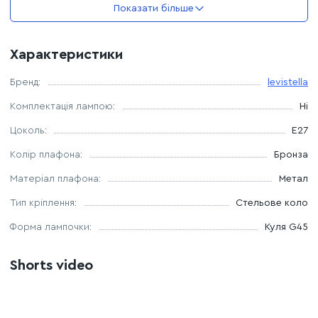
Колір кріплення: бронза
Показати більше
Тип кріплення: настінний
Характеристики
Джерело світла: 1 лампочка G45 цоколь E27
Бренд:
levistella
Комплектація лампою:
Ні
Цоколь:
E27
Колір плафона:
Бронза
Матеріал плафона:
Метал
Тип кріплення:
Стельове коло
Форма лампочки:
Куля G45
Shorts video