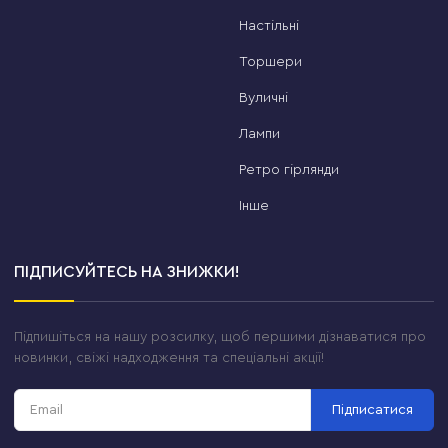
Настільні
Торшери
Вуличні
Лампи
Ретро гірлянди
Інше
ПІДПИСУЙТЕСЬ НА ЗНИЖКИ!
Підпишіться на нашу розсилку, щоб першими дізнаватися про
новинки, свіжі надходження та спеціальні акції!
Підписатися