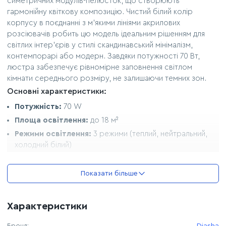
симетричних модулів-пелюсток, що створюють
гармонійну квіткову композицію. Чистий білий колір
корпусу в поєднанні з м’якими лініями акрилових
розсіювачів робить цю модель ідеальним рішенням для
світлих інтер’єрів у стилі скандинавський мінімалізм,
контемпорарі або модерн. Завдяки потужності 70 Вт,
люстра забезпечує рівномірне заповнення світлом
кімнати середнього розміру, не залишаючи темних зон.
Основні характеристики:
Потужність:
70 W
Площа освітлення:
до 18 м²
Режими освітлення:
3 режими (теплий, нейтральний,
холодний білий)
Матеріал каркаса:
метал
Матеріал плафонів:
високоякісний акрил (soft light)
Показати більше
Колір корпусу:
білий
Тип кріплення:
на планку (підходить для всіх типів стель,
Характеристики
включаючи натяжні)
Дизайн та функціональність:
Бренд:
Diasha