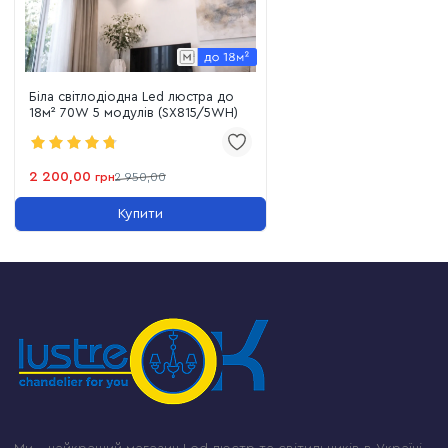
Біла світлодіодна Led люстра до
18м² 70W 5 модулів (SX815/5WH)
2 200,00
грн
2 950,00
Купити