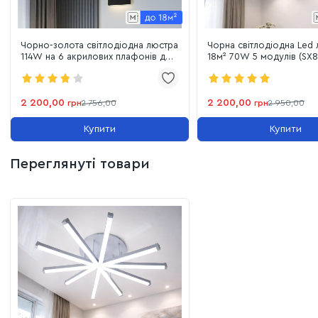
Чорно-золота світлодіодна люстра
Чорна світлодіодна Led
114W на 6 акрилових плафонів до
18м² 70W 5 
18 м² (Sirius B X13287/6 BK+FGD)
2 200,00
2 200,00
грн
2 756,00
грн
2 950,00
Купити
Купити
Переглянуті товари