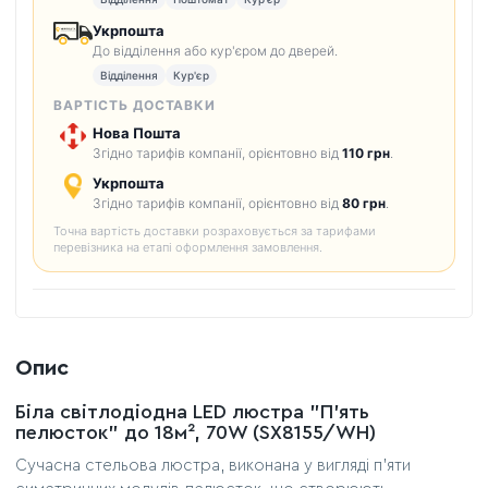
Укрпошта
До відділення або кур'єром до дверей.
Відділення
Кур'єр
ВАРТІСТЬ ДОСТАВКИ
Нова Пошта
Згідно тарифів компанії, орієнтовно від
110 грн
.
Укрпошта
Згідно тарифів компанії, орієнтовно від
80 грн
.
Точна вартість доставки розраховується за тарифами
перевізника на етапі оформлення замовлення.
Опис
Біла світлодіодна LED люстра "П'ять
пелюсток" до 18м², 70W (SX8155/WH)
Сучасна стельова люстра, виконана у вигляді п’яти