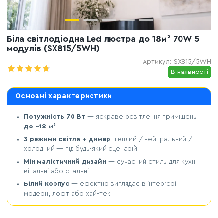
Біла світлодіодна Led люстра до 18м² 70W 5
модулів (SX815/5WH)
Артикул:
SX815/5WH
В наявності
Основні характеристики
Потужність 70 Вт
— яскраве освітлення приміщень
до ~18 м²
3 режими світла + димер
: теплий / нейтральний /
холодний — під будь-який сценарій
Мінімалістичний дизайн
— сучасний стиль для кухні,
вітальні або спальні
Білий корпус
— ефектно виглядає в інтер’єрі
модерн, лофт або хай-тек