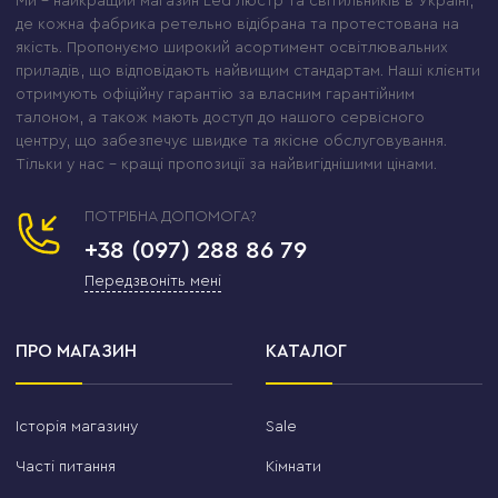
Ми – найкращий магазин Led люстр та світильників в Україні,
де кожна фабрика ретельно відібрана та протестована на
якість. Пропонуємо широкий асортимент освітлювальних
приладів, що відповідають найвищим стандартам. Наші клієнти
отримують офіційну гарантію за власним гарантійним
талоном, а також мають доступ до нашого сервісного
центру, що забезпечує швидке та якісне обслуговування.
Тільки у нас – кращі пропозиції за найвигіднішими цінами.
ПОТРІБНА ДОПОМОГА?
+38 (097) 288 86 79
Передзвоніть мені
ПРО МАГАЗИН
КАТАЛОГ
Історія магазину
Sale
Часті питання
Кімнати