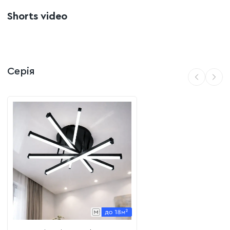
Передпокій або коридор:
яскраве нейтральне світло
допоможе комфортно зібратися перед виходом.
Shorts video
Переваги моделі:
Естетика білого:
білий корпус "розчиняється" на фоні
білої стелі, роблячи акцент лише на формі та самому
світлі.
Серія
Економічність:
LED-технологія дозволяє отримувати
потужний світловий потік при мінімальних витратах на
електроенергію.
Довговічність:
якісний блок живлення та надійні
світлодіоди розраховані на тривалу безперебійну
роботу.
Легкий монтаж:
стандартна система кріплення
дозволяє швидко встановити люстру без спеціальних
інструментів.