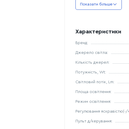
Переваги:
Показати більше
Простота встановлення
Рівномірний розподіл св
Ідеально впишеться в б
Характеристики
Бренд:
Джерело світла:
Кількість джерел:
Потужність, Wt:
Світловий потік, Lm:
Площа освітлення:
Режим освітлення:
Регулювання яскравістю(-/+
Пульт д/керування: