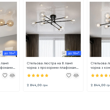
 ламп
Стельова люстра на 8 ламп
Стельова л
афонами
чорна з прозорими плафонами
чорна з ко
0F-8
Cosmos Clear (752X100F-8
плафонами 
BK+CL)
(752X100F-
2 844,00
2 844,00
грн
гр