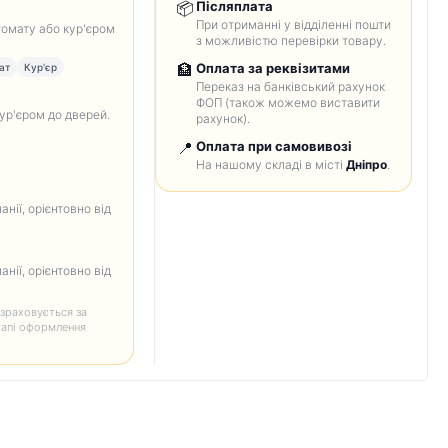
📦
Післяплата
При отриманні у відділенні пошти
томату або кур'єром
з можливістю перевірки товару.
🏦
Оплата за реквізитами
ат
Кур'єр
Переказ на банківський рахунок
ФОП (також можемо виставити
кур'єром до дверей.
рахунок).
📍
Оплата при самовивозі
На нашому складі в місті
Дніпро
.
анії, орієнтовно від
анії, орієнтовно від
зраховується за
тапі оформлення