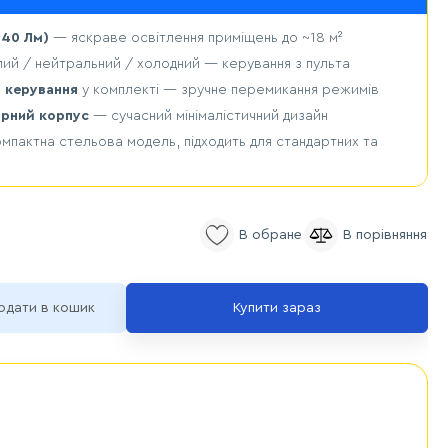
240 Лм)
— яскраве освітлення приміщень до ~18 м²
плий / нейтральний / холодний — керування з пульта
 керування
у комплекті — зручне перемикання режимів
орний корпус
— сучасний мінімалістичний дизайн
мпактна стельова модель, підходить для стандартних та
одати в кошик
Купити зараз