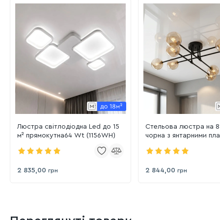
Люстра світлодіодна Led до 15
Стельова люстра на 8
м² прямокутна64 Wt (1156WH)
чорна з янтарними пл
Cosmos Amber (752X10
BK+BR)
2 835,00
2 844,00
грн
грн