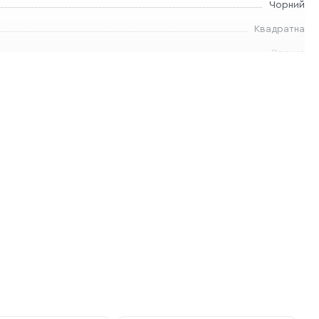
Чорний
Квадратна
Планка
2-роки
50 см