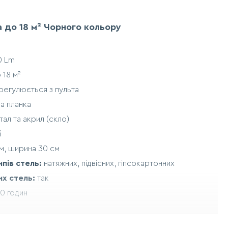
 до 18 м² Чорного кольору
0 Lm
 18 м²
регулюється з пульта
а планка
ал та акрил (скло)
й
м, ширина 30 см
ипів стель:
натяжних, підвісних, гіпсокартонних
их стель:
так
0 годин