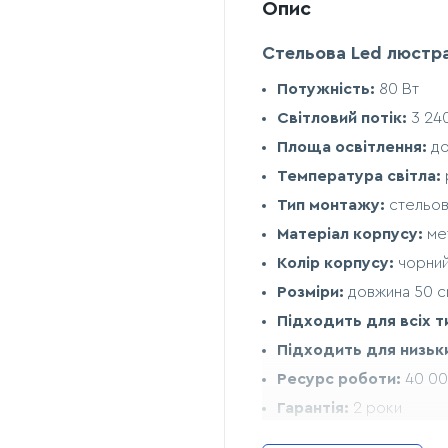
Опис
Стельова Led люстра
Потужність:
80 Вт
Світловий потік:
3 24
Площа освітлення:
до
Температура світла:
Тип монтажу:
стельов
Матеріал корпусу:
мет
Колір корпусу:
чорни
Розміри:
довжина 50 с
Підходить для всіх т
Підходить для низьк
Ресурс роботи:
40 00
Гарантія:
2 роки