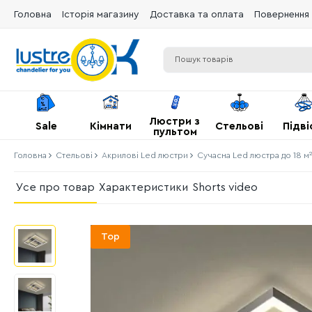
Головна
Історія магазину
Доставка та оплата
Повернення 
Люстри з
Sale
Кімнати
Стельові
Підві
пультом
Головна
Стельові
Акрилові Led люстри
Сучасна Led люстра до 18 м
Усе про товар
Характеристики
Shorts video
Top