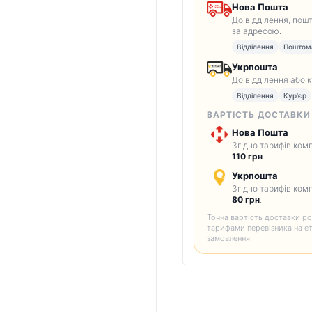
Нова Пошта
До відділення, пош
за адресою.
Відділення
Поштом
Укрпошта
До відділення або 
Відділення
Кур'єр
ВАРТІСТЬ ДОСТАВКИ
Нова Пошта
Згідно тарифів комп
110 грн
.
Укрпошта
Згідно тарифів комп
80 грн
.
Точна вартість доставки ро
тарифами перевізника на е
замовлення.