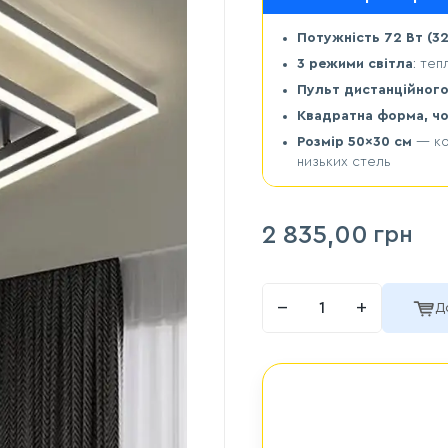
Потужність 72 Вт (3
3 режими світла
: те
Пульт дистанційного
Квадратна форма, ч
Розмір 50×30 см
— ко
низьких стель
2 835,00
грн
−
+
Д