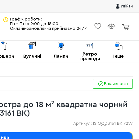
Увійти
Графік роботи:
Пн - Пт: з 9:00 до 18:00
Онлайн-замовлення приймаємо 24/7
Ретро
ршери
Вуличні
Лампи
Інше
гірлянди
В наявності
юстра до 18 м² квадратна чорний
3161 BK)
Артикул:
IS QQD3161 BK 72W
тики