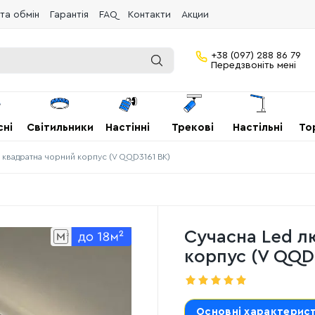
та обмін
Гарантія
FAQ
Контакти
Акции
+38 (097) 288 86 79
Передзвоніть мені
сні
Світильники
Настінні
Трекові
Настільні
То
² квадратна чорний корпус (V QQD3161 BK)
Сучасна Led л
корпус (V QQD
Основні характерис