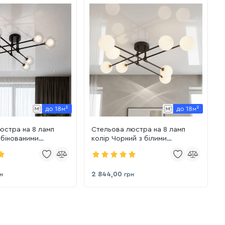
юстра на 8 ламп
Стельова люстра на 8 ламп
мбінованими
колір Чорний з білими
Cosmos Dual Tone
плафонами Cosmos Geometry
8 BK+CLWH)
(752X100F-8 BK+WH)
2 844,00
н
грн