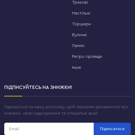
Трекові
Настільні
Торшери
Вуличні
Лампи
Ретро гірлянди
Інше
ПІДПИСУЙТЕСЬ НА ЗНИЖКИ!
Підпишіться на нашу розсилку, щоб першими дізнаватися про
новинки, свіжі надходження та спеціальні акції!
Підписатися