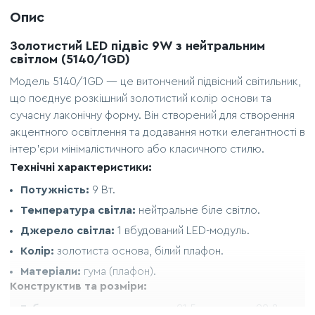
Опис
Золотистий LED підвіс 9W з нейтральним
світлом (5140/1GD)
Модель 5140/1GD — це витончений підвісний світильник,
що поєднує розкішний золотистий колір основи та
сучасну лаконічну форму. Він створений для створення
акцентного освітлення та додавання нотки елегантності в
інтер'єри мінімалістичного або класичного стилю.
Технічні характеристики:
Потужність:
9 Вт.
Температура світла:
нейтральне біле світло.
Джерело світла:
1 вбудований LED-модуль.
Колір:
золотиста основа, білий плафон.
Матеріали:
гума (плафон).
Конструктив та розміри:
Габарити елемента:
ширина 21,5 см, висота 22,8 см.