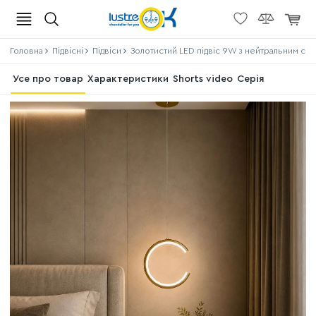
Головна
Підвісні
Підвіси
Золотистий LED підвіс 9W з нейтральним сві
Усе про товар
Характеристики
Shorts video
Серія