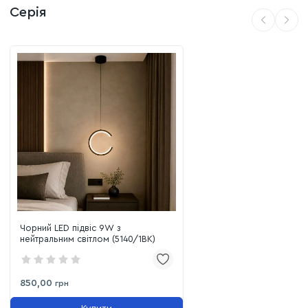
Серія
Барна стійка
— ідеальне рішення для підсвічування
зони барної стійки, додаючи інтер'єру вишуканості.
Приліжкова зона
— стильна та яскрава альтернатива
традиційним бра у спальні.
Робочий простір
— функціональне підсвічування
окремих робочих зон, що гармонійно поєднується з
елегантним декором.
Чорний LED підвіс 9W з
нейтральним світлом (5140/1BK)
850,00
грн