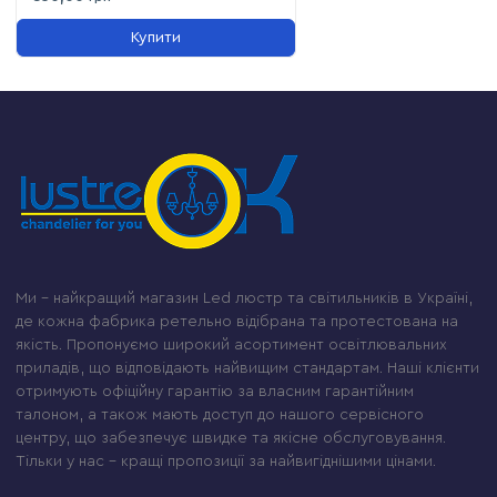
Купити
Ми – найкращий магазин Led люстр та світильників в Україні,
де кожна фабрика ретельно відібрана та протестована на
якість. Пропонуємо широкий асортимент освітлювальних
приладів, що відповідають найвищим стандартам. Наші клієнти
отримують офіційну гарантію за власним гарантійним
талоном, а також мають доступ до нашого сервісного
центру, що забезпечує швидке та якісне обслуговування.
Тільки у нас – кращі пропозиції за найвигіднішими цінами.