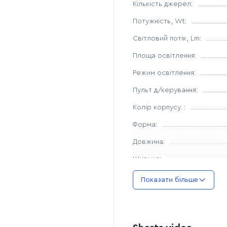
Кількість джерел:
елегантність меблів та 
Простора спальня:
м'я
Потужність, Wt:
затишку та спокою.
Світловий потік, Lm:
Їдальня:
широкий кут ро
Площа освітлення:
стіл.
Переваги моделі:
Режим освітлення:
Сяючий дизайн:
поєдн
Пульт д/керування:
невагомості та блиску.
Колір корпусу. :
Оптимальна яскравіст
зон.
Форма:
Надійність:
гарантовани
Довжина:
Ширина:
Висота:
Показати більше