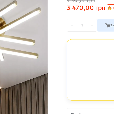
3 950,00
грн
3 470,00
грн
−
+
Д