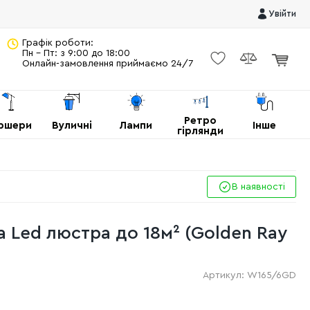
Увійти
Графік роботи:
Пн - Пт: з 9:00 до 18:00
Онлайн-замовлення приймаємо 24/7
Ретро
ршери
Вуличні
Лампи
Інше
гірлянди
В наявності
а Led люстра до 18м² (Golden Ray
Артикул:
W165/6GD