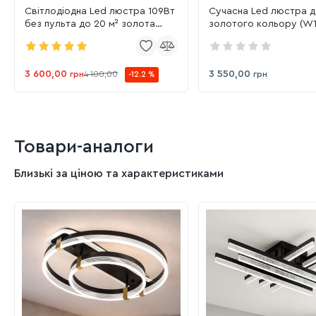
Світлодіодна Led люстра 109Вт
Сучасна Led люстра до
без пульта до 20 м² золота
золотого кольору (W
(W223/6GD)
3 600,00
3 550,00
грн
4 100,00
грн
-12.2 %
Товари-аналоги
Близькі за ціною та характеристиками