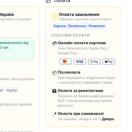
Оплата
Україні
Оплата замовлення
евізника та формат
Обирайте зручний спосіб оплати
Картка · Післяплата · Реквізити
СПОСОБИ ОПЛАТИ
замовленнях від
💳
Онлайн-оплата карткою
 грн.
Visa / Mastercard / Apple Pay /
Google Pay.
📦
Післяплата
При отриманні у відділенні пошти
томату або кур'єром
з можливістю перевірки товару.
🏦
Оплата за реквізитами
ат
Кур'єр
Переказ на банківський рахунок
ФОП (також можемо виставити
кур'єром до дверей.
рахунок).
📍
Оплата при самовивозі
На нашому складі в місті
Дніпро
.
анії, орієнтовно від