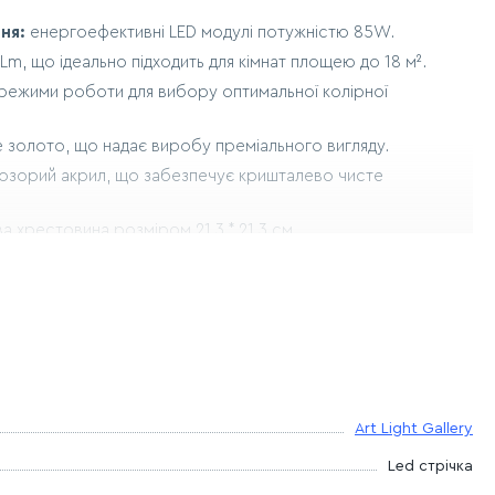
ня:
енергоефективні LED модулі потужністю 85W.
Lm, що ідеально підходить для кімнат площею до 18 м².
режими роботи для вибору оптимальної колірної
 золото, що надає виробу преміального вигляду.
озорий акрил, що забезпечує кришталево чисте
а хрестовина розміром 21,3 * 21,3 см.
ина 73 см, ширина 71 см.
ента:
63,4 см.
м — вдале рішення для кімнат з різною висотою стелі.
тр 25 см при висоті 6,1 см.
Art Light Gallery
Led стрічка
стане центром тяжіння поглядів, підкреслюючи