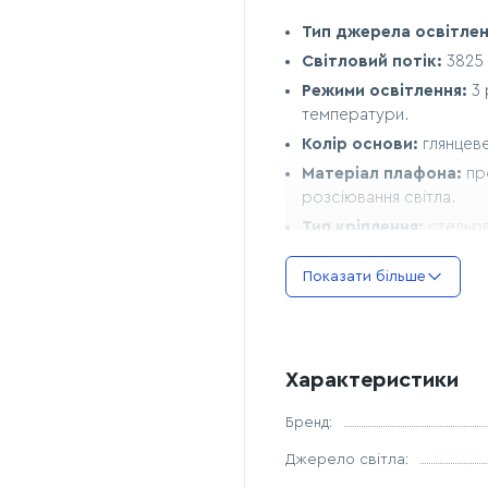
Тип джерела освітлен
Світловий потік:
3825 
Режими освітлення:
3 
температури.
Колір основи:
глянцеве
Матеріал плафона:
пр
розсіювання світла.
Тип кріплення:
стельов
Розміри та габарити:
Показати більше
Загальні розміри:
довж
Довжина одного елем
Висота люстри:
16,5 с
Характеристики
Стельова чашка:
діаме
Вага:
2,290 кг.
Бренд:
Зона застосування:
Джерело світла:
Гостьова зала:
люстра 