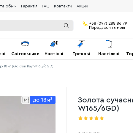
та обмін
Гарантія
FAQ
Контакти
Акции
+38 (097) 288 86 79
Передзвоніть мені
сні
Світильники
Настінні
Трекові
Настільні
То
до 18м² (Golden Ray W165/6GD)
Золота сучасн
W165/6GD)