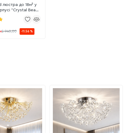
d люстра до 18м² у
рпусі "Crystal Beam
5131/5BK)
н
2 940,00
-11.56 %