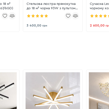
 18 м²
Стельова люстра прямокутна
Cучасна Le
167/6GD)
до 18 м² чорна 93W з пультом
чорному ко
Cross Ice (WG5131/6ABK)
Black" (WG
3 400,00
2 600,00
грн
гр