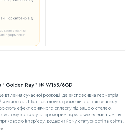
анії, орієнтовно від
зраховується за
тапі оформлення
а "Golden Ray" № W165/6GD
е втілення сучасної розкоші, де експресивна геометрія
яйвом золота. Шість світлових променів, розташованих у
ворюють ефект сонячного сплеску під вашою стелею.
отистому кольору та прозорим акриловим елементам, ця
рикрасою інтер'єру, додаючи йому статусності та світла.
и: