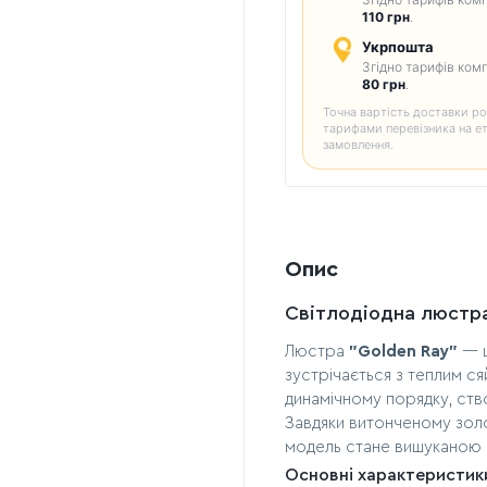
110 грн
.
Укрпошта
Згідно тарифів комп
80 грн
.
Точна вартість доставки ро
тарифами перевізника на е
замовлення.
Опис
Світлодіодна люстр
Люстра
"Golden Ray"
— ц
зустрічається з теплим с
динамічному порядку, ст
Завдяки витонченому зол
модель стане вишуканою п
Основні характеристик