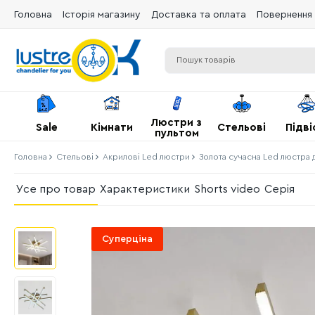
Головна
Історія магазину
Доставка та оплата
Повернення 
Люстри з
Sale
Кімнати
Стельові
Підві
пультом
Головна
Стельові
Акрилові Led люстри
Золота сучасна Led люстра 
Усе про товар
Характеристики
Shorts video
Серія
Суперціна