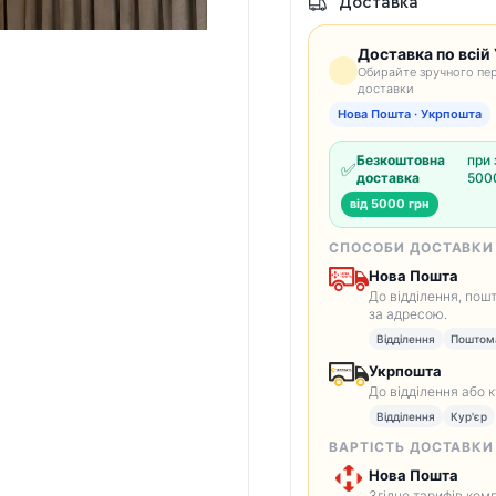
Доставка
Доставка по всій 
Обирайте зручного пер
доставки
Нова Пошта · Укрпошта
Безкоштовна
при 
✅
доставка
5000
від 5000 грн
СПОСОБИ ДОСТАВКИ
Нова Пошта
До відділення, пош
за адресою.
Відділення
Поштом
Укрпошта
До відділення або 
Відділення
Кур'єр
ВАРТІСТЬ ДОСТАВКИ
Нова Пошта
Згідно тарифів комп