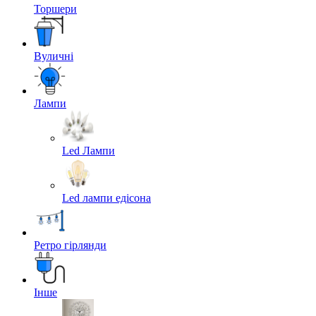
Торшери
Вуличні
Лампи
Led Лампи
Led лампи едісона
Ретро гірлянди
Інше