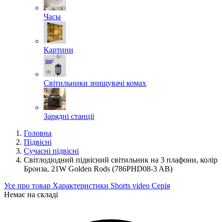
Часы
Картини
Світильники знищувачі комах
Зарядні станціі
Головна
Підвісні
Сучасні підвісні
Світлодіодний підвісний світильник на 3 плафони, колір
Бронза, 21W Golden Rods (786PHD08-3 AB)
Усе про товар
Характеристики
Shorts video
Серія
Немає на складі