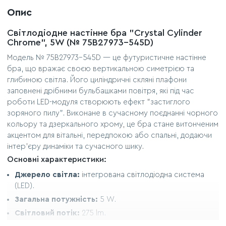
Опис
Світлодіодне настінне бра "Crystal Cylinder
Chrome", 5W (№ 75B27973-545D)
Модель № 75B27973-545D — це футуристичне настінне
бра, що вражає своєю вертикальною симетрією та
глибиною світла. Його циліндричні скляні плафони
заповнені дрібними бульбашками повітря, які під час
роботи LED-модуля створюють ефект "застиглого
зоряного пилу". Виконане в сучасному поєднанні чорного
кольору та дзеркального хрому, це бра стане витонченим
акцентом для вітальні, передпокою або спальні, додаючи
інтер'єру динаміки та сучасного шику.
Основні характеристики:
Джерело світла:
інтегрована світлодіодна система
(LED).
Загальна потужність:
5 W.
Світловий потік:
275 lm.