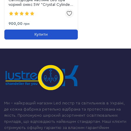
чорний онікс 5W "Crystal Cylinder
Chrome" (75B27973-545D)
900,00
грн
Купити
Ми – найкращий магазин Led люстр та світильників в Україні,
де кожна фабрика ретельно відібрана та протестована на
якість. Пропонуємо широкий асортимент освітлювальних
приладів, що відповідають найвищим стандартам. Наші клієнти
отримують офіційну гарантію за власним гарантійним