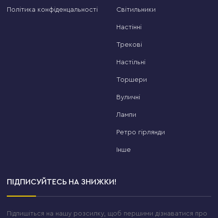
Політика конфіденцальності
Світильники
Настінні
Трекові
Настільні
Торшери
Вуличні
Лампи
Ретро гірлянди
Інше
ПІДПИСУЙТЕСЬ НА ЗНИЖКИ!
Підпишіться на нашу розсилку, щоб першими дізнаватися про