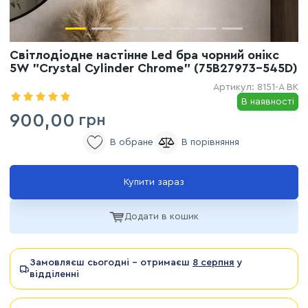
Світлодіодне настінне Led бра чорний онікс
5W "Crystal Cylinder Chrome" (75B27973-545D)
Артикул:
8151-A BK
В наявності
900,00
грн
Купити зараз
Додати в кошик
Замовляєш сьогодні - отримаєш
8 серпня
у
відділенні