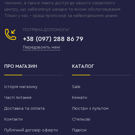
талоном, а також мають доступ до нашого сервісного
центру, що забезпечує швидке та якісне обслуговування.
Тільки у нас – кращі пропозиції за найвигіднішими цінами.
ПОТРІБНА ДОПОМОГА?
+38 (097) 288 86 79
Передзвоніть мені
ПРО МАГАЗИН
КАТАЛОГ
Історія магазину
Sale
Часті питання
Кімнати
Доставка та оплата
Люстри з пультом
Контакти
Стельові
Публічний договір оферти
Підвісні