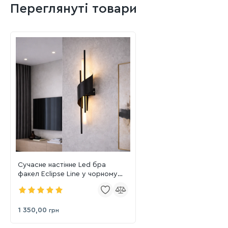
Переглянуті товари
Сучасне настінне Led бра
факел Eclipse Line у ​​чорному
корпусі 786AM1383 (600) BK
1 350,00
грн