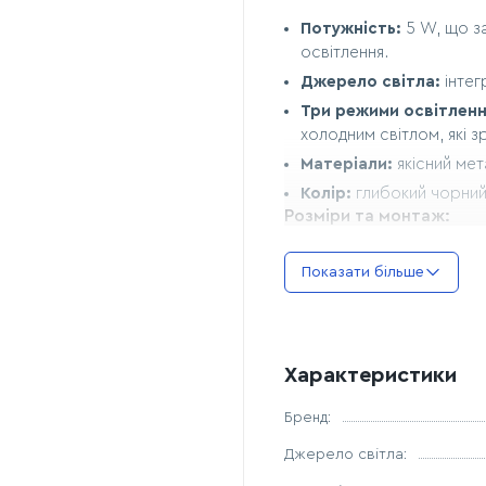
Потужність:
5 W, що з
освітлення.
Джерело світла:
інтег
Три режими освітленн
холодним світлом, які 
Матеріали:
якісний мет
Колір:
глибокий чорний 
Розміри та монтаж:
Габарити світильника
Показати більше
акцентом на стіні).
Основа кріплення:
ком
навіть на невеликих діля
Тип монтажу:
накладни
Характеристики
Переваги моделі:
Бренд:
Ексклюзивний дизайн
Джерело світла:
або сучасна класика.
Адаптивність світла:
м