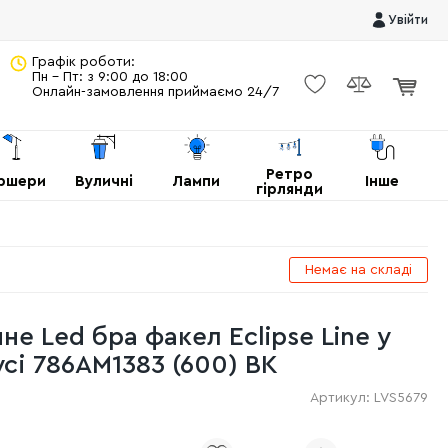
Увійти
Графік роботи:
Пн - Пт: з 9:00 до 18:00
Онлайн-замовлення приймаємо 24/7
Ретро
ршери
Вуличні
Лампи
Інше
гірлянди
Немає на складі
е Led бра факел Eclipse Line у ​​
сі 786AM1383 (600) BK
Артикул:
LVS5679