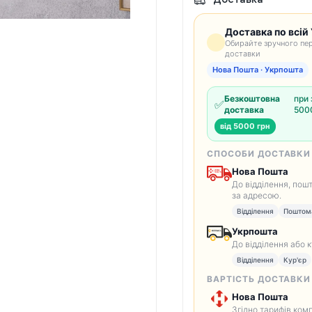
Доставка по всій 
Обирайте зручного пер
доставки
Нова Пошта · Укрпошта
Безкоштовна
при 
✅
доставка
5000
від 5000 грн
СПОСОБИ ДОСТАВКИ
Нова Пошта
До відділення, пош
за адресою.
Відділення
Поштом
Укрпошта
До відділення або 
Відділення
Кур'єр
ВАРТІСТЬ ДОСТАВКИ
Нова Пошта
Згідно тарифів комп