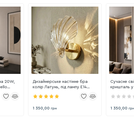
на 20W,
Дизайнерське настінне бра
Сучасне св
ello
колір Латунь, під лампу E14
кришталь у
00) BK)
Conchiglia di Perla
(6116GD)
(B1833GDWALL)
1 350,00
1 350,00
грн
гр