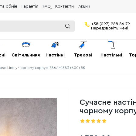
та обмін
Гарантія
FAQ
Контакти
Акции
+38 (097) 288 86 79
Передзвоніть мені
сні
Світильники
Настінні
Трекові
Настільні
То
pse Line у ​​чорному корпусі 786AM1383 (600) BK
Сучасне настінн
чорному корпу