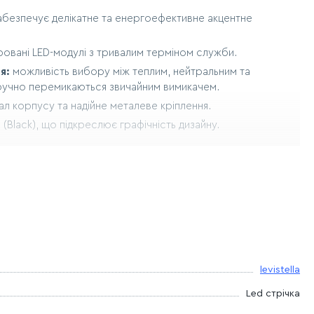
абезпечує делікатне та енергоефективне акцентне
ровані LED-модулі з тривалим терміном служби.
я:
можливість вибору між теплим, нейтральним та
зручно перемикаються звичайним вимикачем.
ал корпусу та надійне металеве кріплення.
(Black), що підкреслює графічність дизайну.
:
600×100×100 мм (висота 60 см робить його помітним
пактна площа 50×50 мм дозволяє акуратно встановити бра
нках стіни.
й, що значно спрощує процес встановлення.
levistella
:
ідеально доповнює приміщення в стилях мінімалізм, лофт
Led стрічка
ожливість змінювати температуру світла дозволяє