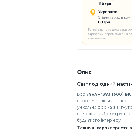
110 грн
.
Укрпошта
Згідно тарифів комп
80 грн
.
Точна вартість доставки ро
тарифами перевізника на е
замовлення.
Опис
Світлодіодний настін
Бра
786AM1383 (600) BK
строгі металеві лінії пер
унікальна форма з вигнут
створює глибоку гру тіне
будь-якого інтер'єру.
Технічні характеристик