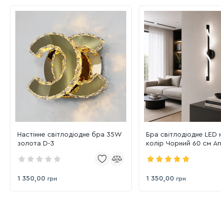
Настінне світлодіодне бра 35W
Бра світлодіодне LED 
золота D-3
колір Чорний 60 см An
Infinito (786AM6036 (6
1 350,00
1 350,00
грн
грн