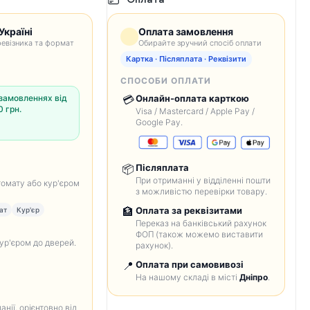
Україні
Оплата замовлення
евізника та формат
Обирайте зручний спосіб оплати
Картка · Післяплата · Реквізити
СПОСОБИ ОПЛАТИ
замовленнях від
💳
Онлайн-оплата карткою
 грн.
Visa / Mastercard / Apple Pay /
Google Pay.
📦
Післяплата
При отриманні у відділенні пошти
томату або кур'єром
з можливістю перевірки товару.
🏦
Оплата за реквізитами
ат
Кур'єр
Переказ на банківський рахунок
ФОП (також можемо виставити
кур'єром до дверей.
рахунок).
📍
Оплата при самовивозі
На нашому складі в місті
Дніпро
.
анії, орієнтовно від