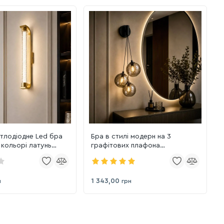
ітлодіодне Led бра
Бра в стилі модерн на 3
 кольорі латунь
графітових плафона
(788W39310-3 BK+SM)
1 343,00
н
грн