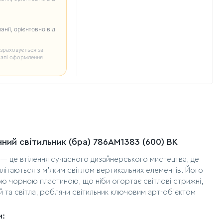
анії, орієнтовно від
зраховується за
тапі оформлення
ний світильник (бра) 786AM1383 (600) BK
— це втілення сучасного дизайнерського мистецтва, де
еплітаються з м'яким світлом вертикальних елементів. Його
ою чорною пластиною, що ніби огортає світлові стрижні,
й та світла, роблячи світильник ключовим арт-об'єктом
и: