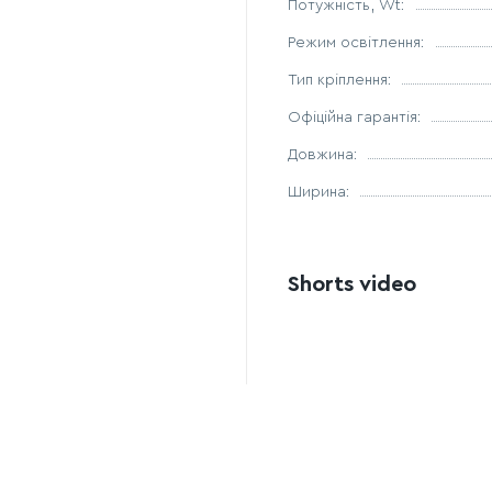
Потужність, Wt:
підлаштовувати атмосфер
Режим освітлення:
Якісне виконання:
вико
збереження її вигляду з
Тип кріплення:
Рекомендовані зони за
Офіційна гарантія:
Завдяки своїй витягнутій 
Довжина:
телевізійною зоною, у
сп
коридорах та холах
Ширина:
, де
Shorts video