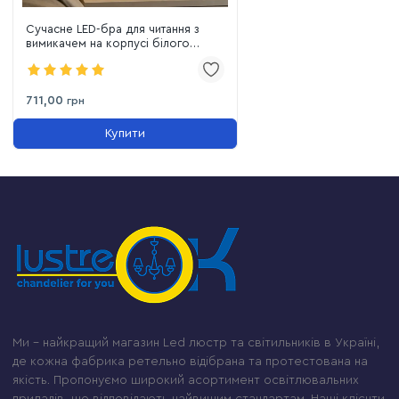
Сучасне LED-бра для читання з
вимикачем на корпусі білого
кольору (774W2501B RT WH)
711,00
грн
Купити
Ми – найкращий магазин Led люстр та світильників в Україні,
де кожна фабрика ретельно відібрана та протестована на
якість. Пропонуємо широкий асортимент освітлювальних