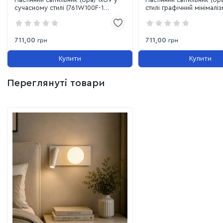
сучасному стилі (761W100F-1
стилі графічний мінімаліз
BK+CLWH)
(761W100F-1 BK+WH)
711,00
711,00
грн
грн
Купити
Купити
Переглянуті товари