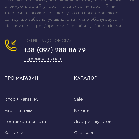
приладів, що відповідають найвищим стандартам. Наші клієнти
отримують офіційну гарантію за власним гарантійним
талоном, а також мають доступ до нашого сервісного
центру, що забезпечує швидке та якісне обслуговування.
Тільки у нас – кращі пропозиції за найвигіднішими цінами.
ПОТРІБНА ДОПОМОГА?
+38 (097) 288 86 79
Передзвоніть мені
ПРО МАГАЗИН
КАТАЛОГ
Історія магазину
Sale
Часті питання
Кімнати
Доставка та оплата
Люстри з пультом
Контакти
Стельові