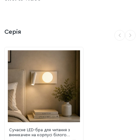
бра залишається акуратним і не захаращує простір
стіни.
Зони застосування:
Серія
Спальні:
ідеальне бра для встановлення біля узголів'я
ліжка, що замінює традиційні приліжкові світильники.
Робочі зони:
чудово підходить для локального
освітлення робочого місця, додаючи зручності та
комфорту.
Зони відпочинку:
акцентний світильник для створення
затишку біля крісла чи дивана.
Сучасне LED-бра для читання з
вимикачем на корпусі білого
кольору (774W2501B RT WH)