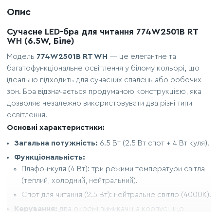
Опис
Сучасне LED-бра для читання 774W2501B RT
WH (6.5W, Біле)
Модель
774W2501B RT WH
— це елегантне та
багатофункціональне освітлення у білому кольорі, що
ідеально підходить для сучасних спалень або робочих
зон. Бра відзначається продуманою конструкцією, яка
дозволяє незалежно використовувати два різні типи
освітлення.
Основні характеристики:
Загальна потужність:
6.5 Вт (2.5 Вт спот + 4 Вт куля).
Функціональність:
Плафон-куля (4 Вт): три режими температури світла
(теплий, холодний, нейтральний).
Спот для читання (2.5 Вт): нейтральне світло (4000K).
Керування:
два окремі вимикачі на корпусі, що