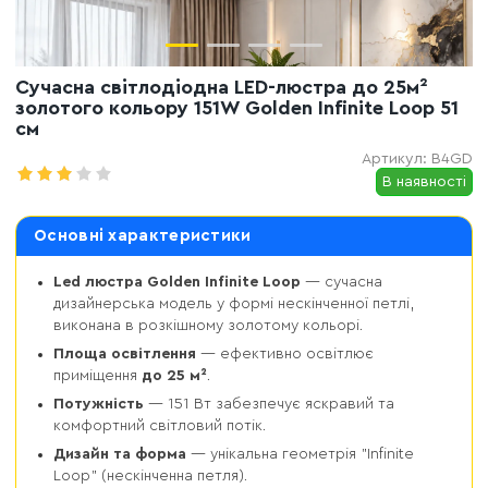
Сучасна світлодіодна LED-люстра до 25м²
золотого кольору 151W Golden Infinite Loop 51
см
Артикул:
B4GD
В наявності
Основні характеристики
Led люстра Golden Infinite Loop
— сучасна
дизайнерська модель у формі нескінченної петлі,
виконана в розкішному золотому кольорі.
Площа освітлення
— ефективно освітлює
приміщення
до 25 м²
.
Потужність
— 151 Вт забезпечує яскравий та
комфортний світловий потік.
Дизайн та форма
— унікальна геометрія "Infinite
Loop" (нескінченна петля).