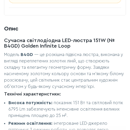
Опис
Сучасна світлодіодна LED-люстра 151W (№
B4GD) Golden Infinite Loop
Модель
B4GD
— це розкішна підвісна люстра, виконана у
вигляді переплетених золотих ліній, що створюють
складну та елегантну геометричну форму. Завдяки
насиченому золотому кольору основи та м'якому білому
розсіювачу, цей світильник стає центральним художнім
об'єктом у будь-якому сучасному інтер'єрі.
Технічні характеристики:
Висока потужність:
показник 151 Вт та світловий потік
6795 Lm забезпечують інтенсивне освітлення великих
приміщень площею до 25 м².
Режими освітлення:
інтегроване LED-джерело
підтримує 3 режими роботи, що дозволяє легко