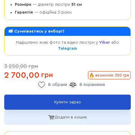
Розміри
— діаметр люстри
51 см
Гарантія
— офіційна 3-роки.
📸 Сумніваєтесь у виборі?
Надішлемо живі фото та відео люстри у
Viber
або
Telegram
3 250,00
грн
2 700,00
грн
економія: 550 грн
Купити зараз
Додати в кошик