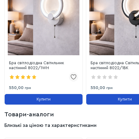
керування роблять експлуатацію максимально
приємною.
Бра світлодіодна Світильник
Бра світлодіодна Світил
настінний 8022/1WH
настінний 8022/1BK
550,00
550,00
грн
грн
Купити
Купити
Товари-аналоги
Близькі за ціною та характеристиками