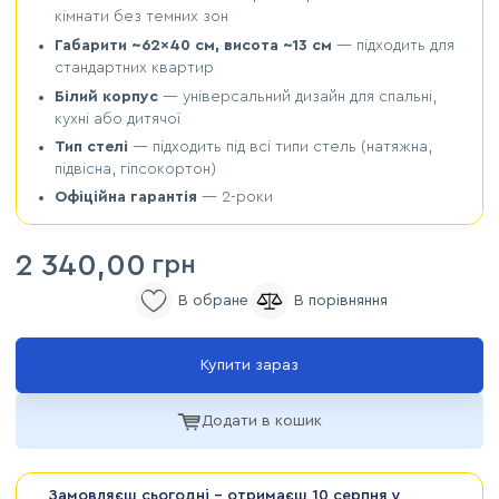
кімнати без темних зон
Габарити ~62×40 см, висота ~13 см
— підходить для
стандартних квартир
Білий корпус
— універсальний дизайн для спальні,
кухні або дитячої
Тип стелі
— підходить під всі типи стель (натяжна,
підвісна, гіпсокортон)
Офіційна гарантія
— 2-роки
2 340,00
грн
Купити зараз
Додати в кошик
Замовляєш сьогодні - отримаєш
10 серпня
у