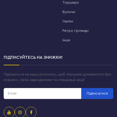
Торшери
Вуличні
Лампи
Ретро гірлянди
Інше
ПІДПИСУЙТЕСЬ НА ЗНИЖКИ!
Підпишіться на нашу розсилку, щоб першими дізнаватися про
новинки, свіжі надходження та спеціальні акції!
Підписатися