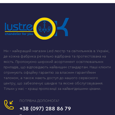
Ми – найкращий магазин Led люстр та світильників в Україні,
де кожна фабрика ретельно відібрана та протестована на
якість. Пропонуємо широкий асортимент освітлювальних
приладів, що відповідають найвищим стандартам. Наші клієнти
отримують офіційну гарантію за власним гарантійним
талоном, а також мають доступ до нашого сервісного
центру, що забезпечує швидке та якісне обслуговування.
Тільки у нас – кращі пропозиції за найвигіднішими цінами.
ПОТРІБНА ДОПОМОГА?
+38 (097) 288 86 79