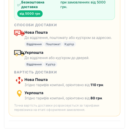
Безкоштовна
при замовленнях від 5000
✅
доставка
грн.
від 5000 грн
СПОСОБИ ДОСТАВКИ
Нова Пошта
До відділення, поштомату або кур'єром за адресою.
Відділення
Поштомат
Кур'єр
Укрпошта
До відділення або кур'єром до дверей.
Відділення
Кур'єр
ВАРТІСТЬ ДОСТАВКИ
Нова Пошта
Згідно тарифів компанії, орієнтовно від
110 грн
.
Укрпошта
Згідно тарифів компанії, орієнтовно від
80 грн
.
Точна вартість доставки розраховується за тарифами
перевізника на етапі оформлення замовлення.