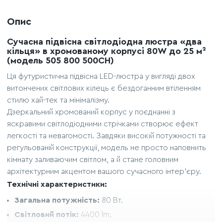
Опис
Сучасна підвісна світлодіодна люстра «два
кільця» в хромованому корпусі 80W до 25 м²
(модель 505 800 500CH)
Ця футуристична підвісна LED-люстра у вигляді двох
витончених світлових кілець є бездоганним втіленням
стилю хай-тек та мінімалізму.
Дзеркальний хромований корпус у поєднанні з
яскравими світлодіодними стрічками створює ефект
легкості та невагомості. Завдяки високій потужності та
регульованій конструкції, модель не просто наповнить
кімнату заливаючим світлом, а й стане головним
архітектурним акцентом вашого сучасного інтер'єру.
Технічні характеристики:
Загальна потужність:
80 Вт.
Світловий потік:
4400 lm.