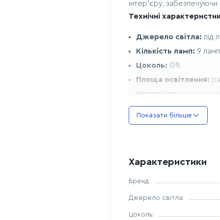
інтер'єру, забезпечуючи 
Технічні характеристик
Джерело світла:
під 
Кількість ламп:
9 ламп
Цоколь:
G9.
Площа освітлення:
ра
Матеріали:
корпус із я
Діаметр плафона:
сфе
Показати більше
Габарити та встановле
Діаметр люстри:
900 
Висота:
максимальна в
Характеристики
трубці (200 мм + 300 м
Монтаж:
кріплення до 
Бренд:
Дизайнерські переваги
Джерело світла:
Antique Bronze Finish
Цоколь: