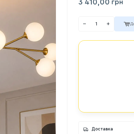
3 410,00
грн
−
+
Д
Доставка