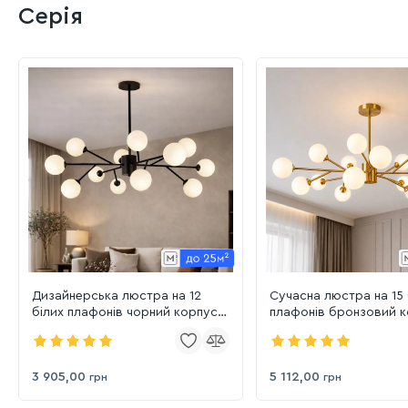
Серія
Дизайнерська люстра на 12
Сучасна люстра на 15 
білих плафонів чорний корпус
плафонів бронзовий к
"Molecular Sphere" (7529806-12
(7529806-15 BRZ+WH)
BK+WH)
3 905,00
5 112,00
грн
грн