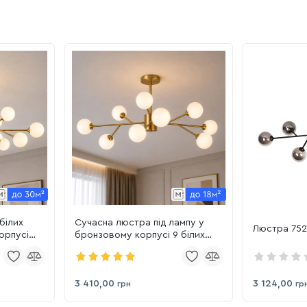
білих
Сучасна люстра під лампу у
Люстра 75
орпусі
бронзовому корпусі 9 білих
плафонів (7529806-9 BRZ+WH)
3 410,00
3 124,00
грн
гр