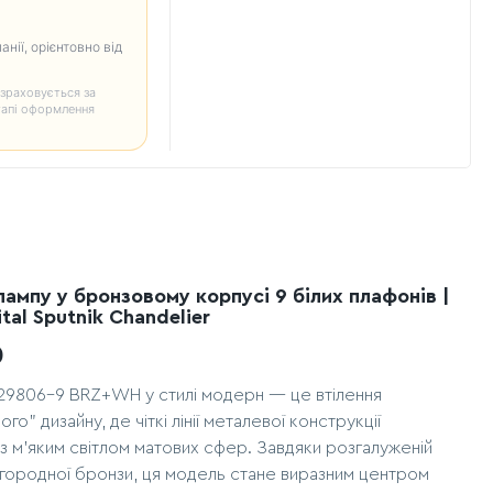
анії, орієнтовно від
зраховується за
тапі оформлення
ампу у бронзовому корпусі 9 білих плафонів |
tal Sputnik Chandelier
)
29806-9 BRZ+WH у стилі модерн — це втілення
о" дизайну, де чіткі лінії металевої конструкції
з м'яким світлом матових сфер. Завдяки розгалуженій
агородної бронзи, ця модель стане виразним центром