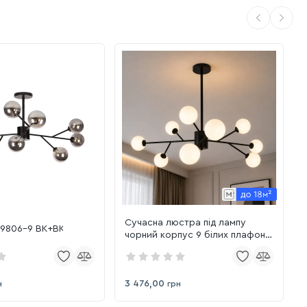
Сучасна люстра під лампу
29806-9 BK+BK
чорний корпус 9 білих плафонів
(7529806-9 BK+WH)
3 476,00
н
грн