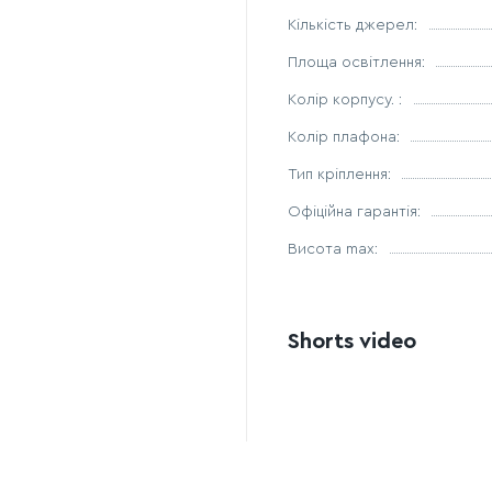
теплоти.
Кількість джерел:
White Opal Glass:
мато
засліпленню.
Площа освітлення:
Sputnik Design Conce
Колір корпусу. :
для стилів Modern, Mid
Колір плафона:
Комплектація:
Тип кріплення:
Зверніть увагу, що лам
Офіційна гарантія:
свободу у виборі яскра
Завдяки регульованій о
Висота max:
високими стелями, так 
Shorts video