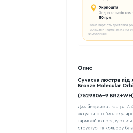
Укрпошта
Згідно тарифів комп
80 грн
.
Точна вартість доставки ро
тарифами перевізника на е
замовлення.
Опис
Сучасна люстра під л
Bronze Molecular Orbi
(7529806-9 BRZ+WH
Дизайнерська люстра 75
актуального "молекулярног
гармонійно поєднуються 
структурі та кольору бл