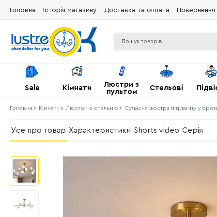
Головна
Історія магазину
Доставка та оплата
Повернення 
Люстри з
Sale
Кімнати
Стельові
Підві
пультом
Головна
Кімнати
Люстри в спальню
Сучасна люстра під лампу у бро
Усе про товар
Характеристики
Shorts video
Серія