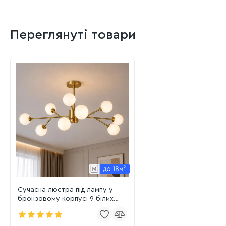
Переглянуті товари
Сучасна люстра під лампу у
бронзовому корпусі 9 білих
плафонів (7529806-9 BRZ+WH)