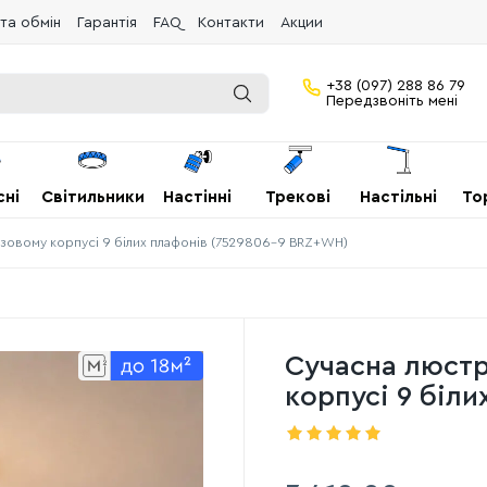
та обмін
Гарантія
FAQ
Контакти
Акции
+38 (097) 288 86 79
Передзвоніть мені
сні
Світильники
Настінні
Трекові
Настільні
То
нзовому корпусі 9 білих плафонів (7529806-9 BRZ+WH)
Сучасна люстр
корпусі 9 біл