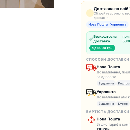
Доставка по всій 
Обирайте зручного пер
доставки
Нова Пошта · Укрпошта
Безкоштовна
при 
✅
доставка
5000
від 5000 грн
СПОСОБИ ДОСТАВКИ
Нова Пошта
До відділення, пош
за адресою.
Відділення
Поштом
Укрпошта
До відділення або 
Відділення
Кур'єр
ВАРТІСТЬ ДОСТАВКИ
Нова Пошта
Згідно тарифів комп
110 грн
.