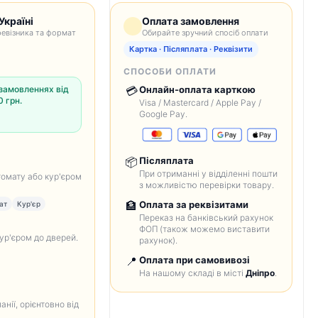
Україні
Оплата замовлення
евізника та формат
Обирайте зручний спосіб оплати
Картка · Післяплата · Реквізити
СПОСОБИ ОПЛАТИ
замовленнях від
💳
Онлайн-оплата карткою
 грн.
Visa / Mastercard / Apple Pay /
Google Pay.
📦
Післяплата
При отриманні у відділенні пошти
томату або кур'єром
з можливістю перевірки товару.
🏦
Оплата за реквізитами
ат
Кур'єр
Переказ на банківський рахунок
ФОП (також можемо виставити
кур'єром до дверей.
рахунок).
📍
Оплата при самовивозі
На нашому складі в місті
Дніпро
.
анії, орієнтовно від