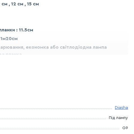
м , 12 см , 15 см
анки : 11.5см
 1м20см
жарювання, економка або світлодіодна лампа
ва планка.
тал, акрил(скло)
 та консультації телефонуйте до наших менеджерів
7-97-13. тел: (095) 134 98 97. тел: (096) 894-71-21
ю Поштою чи будь-яким зручним для вас перевізником!
Diasha
ошті при отриманні, Або на карту Приват-Банку!
Під лампу
G9