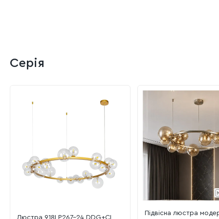
Серія
Підвісна люстра модер
Люстра 918LP267-24 DDG+CL