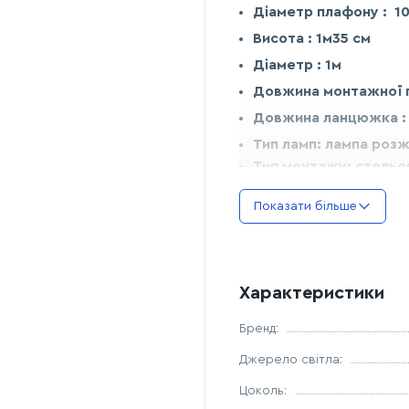
Діаметр плафону : 10 с
Висота : 1м35 см
Діаметр : 1м
Довжина монтажної пл
Довжина ланцюжка :
Тип ламп: лампа роз
Тип монтажу: стельо
Матеріал корпусу: ме
Показати більше
Колір корпусу: хром
Для замовлення
тел: (098) 32
Характеристики
Відправляємо Ново
Бренд:
Оплата на п
Джерело світла:
Цоколь: