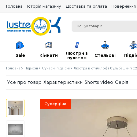
Головна
Історія магазину
Доставка та оплата
Повернення 
Люстри з
Sale
Кімнати
Стельові
Підві
пультом
Головна
Підвісні
Сучасні підвісні
Люстра в стилі лофт бульбашки YC
Усе про товар
Характеристики
Shorts video
Серія
Суперціна