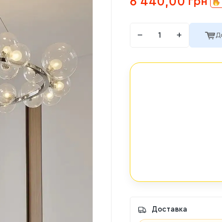
6 440,00
грн
−
+
Д
Доставка