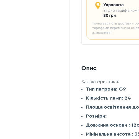
Укрпошта
Згідно тарифів комп
80 грн
.
Точна вартість доставки ро
тарифами перевізника на е
замовлення.
Опис
Характеристики:
Тип патрона: G9
Кількість ламп: 24
Площа освітлення до
Розміри:
Довжина основи : 12
Мінімальна висота : 3