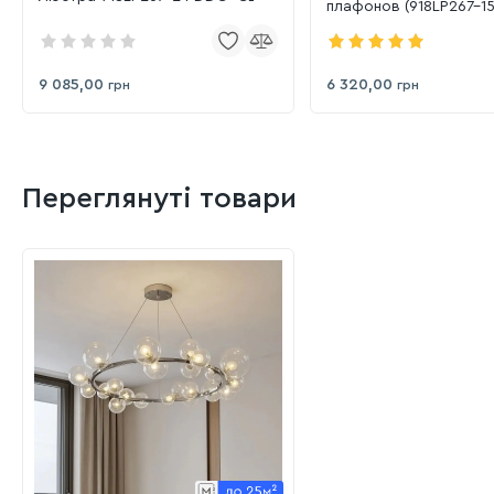
плафонов (918LP267-1
SGCH+BR)
9 085,00
6 320,00
грн
грн
Переглянуті товари