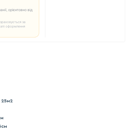
анії, орієнтовно від
зраховується за
тапі оформлення
 25м2
см
5см