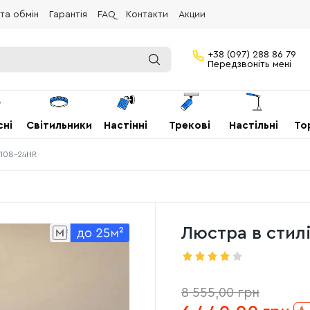
та обмін
Гарантія
FAQ
Контакти
Акции
+38 (097) 288 86 79
Передзвоніть мені
сні
Світильники
Настінні
Трекові
Настільні
То
2108-24HR
Люстра в стил
8 555,00
грн