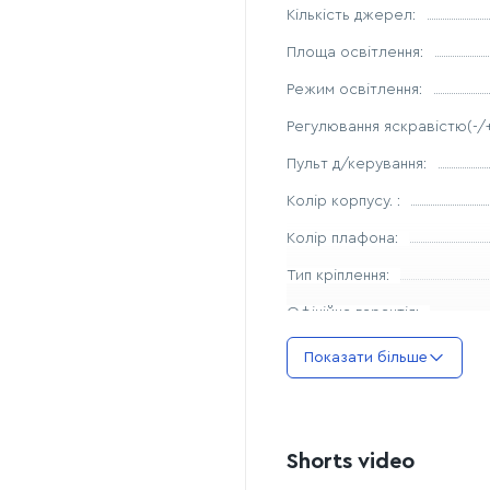
Кількість джерел:
Площа освітлення:
Режим освітлення:
Регулювання яскравістю(-/+
Пульт д/керування:
Колір корпусу. :
Колір плафона:
Тип кріплення:
Офіційна гарантія:
Діаметр.:
Показати більше
Висота:
Діаметр:
Shorts video