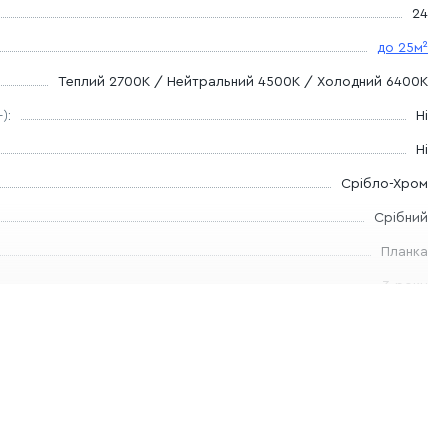
24
до 25м²
Теплий 2700К / Нейтральний 4500К / Холодний 6400К
):
Ні
Ні
Срібло-Хром
Срібний
Планка
3-роки
100
135
100