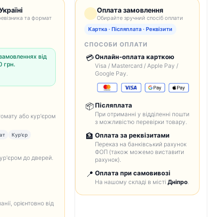
Україні
Оплата замовлення
евізника та формат
Обирайте зручний спосіб оплати
Картка · Післяплата · Реквізити
СПОСОБИ ОПЛАТИ
замовленнях від
💳
Онлайн-оплата карткою
 грн.
Visa / Mastercard / Apple Pay /
Google Pay.
📦
Післяплата
При отриманні у відділенні пошти
томату або кур'єром
з можливістю перевірки товару.
🏦
Оплата за реквізитами
ат
Кур'єр
Переказ на банківський рахунок
ФОП (також можемо виставити
кур'єром до дверей.
рахунок).
📍
Оплата при самовивозі
На нашому складі в місті
Дніпро
.
анії, орієнтовно від