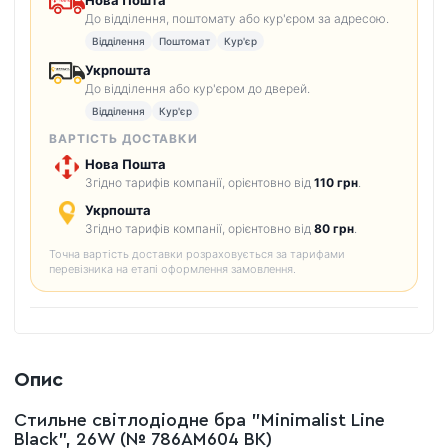
Нова Пошта
До відділення, поштомату або кур'єром за адресою.
Відділення
Поштомат
Кур'єр
Укрпошта
До відділення або кур'єром до дверей.
Відділення
Кур'єр
ВАРТІСТЬ ДОСТАВКИ
Нова Пошта
Згідно тарифів компанії, орієнтовно від
110 грн
.
Укрпошта
Згідно тарифів компанії, орієнтовно від
80 грн
.
Точна вартість доставки розраховується за тарифами
перевізника на етапі оформлення замовлення.
Опис
Стильне світлодіодне бра "Minimalist Line
Black", 26W (№ 786AM604 BK)