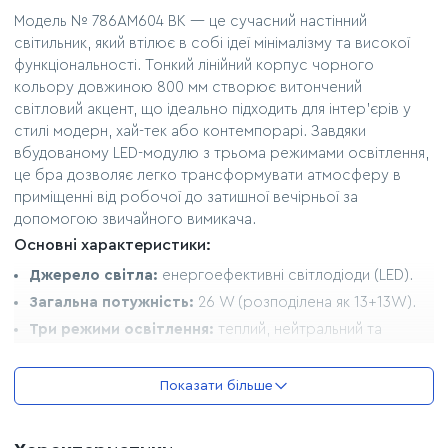
Модель № 786AM604 BK — це сучасний настінний
світильник, який втілює в собі ідеї мінімалізму та високої
функціональності. Тонкий лінійний корпус чорного
кольору довжиною 800 мм створює витончений
світловий акцент, що ідеально підходить для інтер'єрів у
стилі модерн, хай-тек або контемпорарі. Завдяки
вбудованому LED-модулю з трьома режимами освітлення,
це бра дозволяє легко трансформувати атмосферу в
приміщенні від робочої до затишної вечірньої за
допомогою звичайного вимикача.
Основні характеристики:
Джерело світла:
енергоефективні світлодіоди (LED).
Загальна потужність:
26 W (розподілена як 13+13W).
Три режими освітлення:
теплий, нейтральний та
холодний білий.
Керування:
режими перемикаються послідовним
Показати більше
натисканням на вимикач.
Колір корпусу:
матовий чорний.