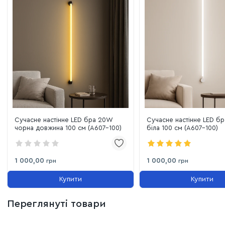
світильник не займає багато місця та виглядає дуже
компактно.
Адаптивність:
можливість вибору температури світла
дозволяє налаштувати освітлення під конкретні потреби
користувача.
Тривалий термін служби:
LED-технологія забезпечує
до 30 000 годин роботи при мінімальному споживанні
електроенергії.
Сучасне настінне LED бра 20W
Сучасне настінне LED б
чорна довжина 100 см (A607-100)
біла 100 см (A607-100)
1 000,00
1 000,00
грн
грн
Купити
Купити
Переглянуті товари