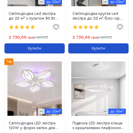
Світлодіодна Led люстра
Світлодіодна кругла Led
до 20 м² з пультом 80 Вт
люстра до 20 м² біло-сіра
квадратної форми (Violux
з пультом 80 Вт (Violux Trio
Trio 220375)
220365)
2 730,00
2 730,00
грн
2 929,00
грн
2 929,00
Купити
Купити
Top
Світлодіодна LED люстра
Підвісна LED люстра кільце
120W у формі квітки для
з кришталевим плафоном
вітальні 55 см біла з пульт
діаметр 57 см, білий