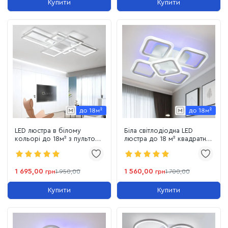
Купити
Купити
LED люстра в білому
Біла світлодіодна LED
кольорі до 18м² з пультом
люстра до 18 м² квадратної
керування SVEN 3S SMART
форми з пультом модель
WHITE (85W)
(1136/4+1WH LED 3color)
1 695,00
1 560,00
грн
1 950,00
грн
1 700,00
Купити
Купити