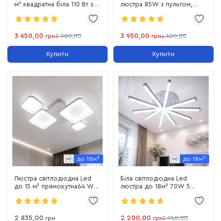
м² квадратна біла 110 Вт з
люстра 85W з пультом,
пультом HIWAY (220815)
димером та регулюванням
висоти (2463/60WH)
3 650,00
3 950,00
грн
3 980,00
грн
4 300,00
Купити
Купити
Люстра світлодіодна Led
Біла світлодіодна Led
до 15 м² прямокутна64 Wt
люстра до 18м² 70W 5
(1156WH)
модулів (SX815/5WH)
2 835,00
2 200,00
грн
грн
2 950,00