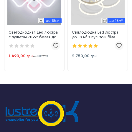
Светодиодная Led люстра
Світлодіодна Led люстра
с пультом 70Wt белая до
до 18 м² з пультом біла
15 м² модель 1178/2+2 Wh
White Quadrant (5217-30*3
Wh)
1 490,00
2 750,00
грн
2 000,00
грн