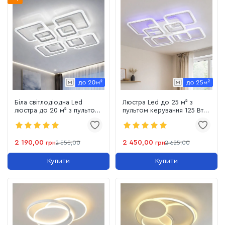
Біла світлодіодна Led
Люстра Led до 25 м² з
люстра до 20 м² з пультом
пультом керування 125 Вт
135 Вт квадратної форми
біла та кольорова підсвітка
(A8060/4+4WH)
2 190,00
2 450,00
грн
2 555,00
грн
2 625,00
Купити
Купити