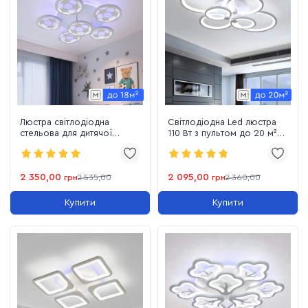
Люстра світлодіодна
Світлодіодна Led люстра
стельова для дитячої
110 Вт з пультом до 20 м²
кімнати до 18 м² 105W
біла 6 кілець (8022/6WH)
8065/5+1WH LED 3color
2 350,00
2 095,00
грн
2 535,00
грн
2 360,00
Купити
Купити