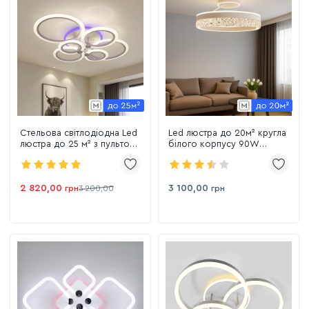
Стельова світлодіодна Led
Led люстра до 20м² кругла
люстра до 25 м² з пультом
білого корпусу 90W
керування (1126/6 Wh)
(STELLA З ICE 2R WHITE)
2 820,00
3 100,00
грн
3 200,00
грн