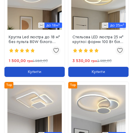
Кругла Led люстра до 18 м²
Стельова LED люстра 25 м²
без пульта 80W білого
круглої форми 100 Вт біла
кольору (VEGA Triple 10111-
з пультом керування
1)
(VIOLUX SPINER 220525)
1 500,00
3 530,00
грн
1 980,00
грн
3 922,00
Купити
Купити
Top
Top