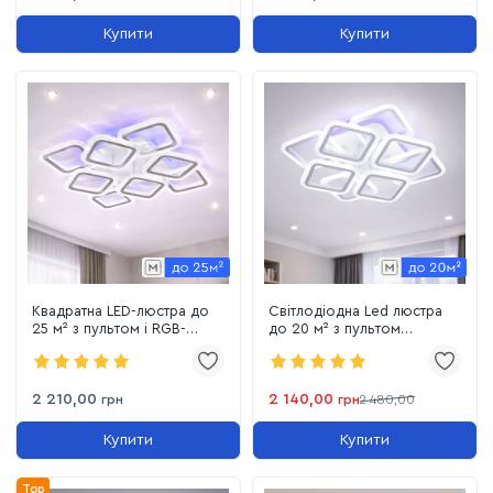
Купити
Купити
Квадратна LED-люстра до
Світлодіодна Led люстра
25 м² з пультом і RGB-
до 20 м² з пультом
підсвіткою 105 Вт білого
керування 110 Вт біла
кольору (AS8170/4+4WH
(AS8060/4+4WH LED
LED 3color)
3color)
2 210,00
2 140,00
грн
грн
2 480,00
Купити
Купити
Top