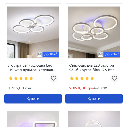
Люстра світлодіодна Led
Світлодіодна LED люстра
112 wt з пультом керування
25 м² кругла біла 196 Вт з
до 18 м² (1120/4 Wh)
пультом (1120/6 Wh)
1 755,00
2 820,00
грн
грн
3 160,00
Купити
Купити