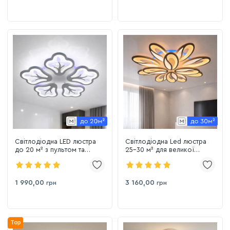
Світлодіодна LED люстра
Світлодіодна Led люстра
до 20 м² з пультом та
25-30 м² для великої
димером 135 Вт (8149/5WH)
кімнати 190 Вт White Coffee
Beans (8090/8+4WH 3color)
1 990,00
3 160,00
грн
грн
Top