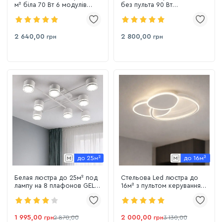
м² біла 70 Вт 6 модулів
без пульта 90 Вт
мінімалістичний дизайн
мінімалістичний дизайн
(SX810/6WH)
(SX812/8WH)
2 640,00
2 800,00
грн
грн
Белая люстра до 25м² под
Стельова Led люстра до
лампу на 8 плафонов GELA
16м² з пультом керування
8R WHITE
70 Wt біла (1169)
1 995,00
2 000,00
грн
2 870,00
грн
3 130,00