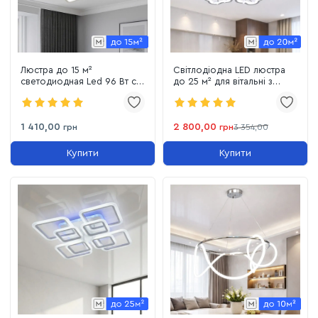
Люстра до 15 м²
Світлодіодна LED люстра
светодиодная Led 96 Вт с
до 25 м² для вітальні з
пультом управления до
пультом 150W
1133/4 WH
(8149/6+3WH)
1 410,00
2 800,00
грн
грн
3 354,00
Купити
Купити