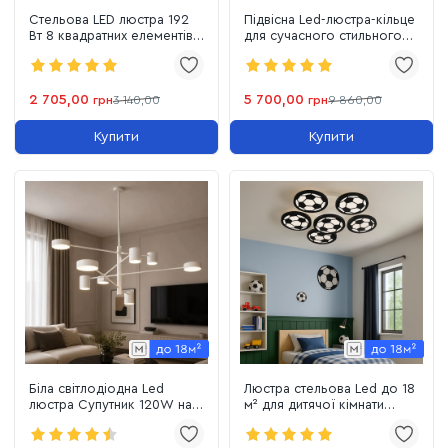
Стельова LED люстра 192
Підвісна Led-люстра-кільце
Вт 8 квадратних елементів з
для сучасного стильного
RGB-підсвіткою до 25 м²,
інтер'єру Y2101-800CH
білий корпус з пультом
(White)
2 705,00
5 700,00
грн
3 140,00
грн
9 860,00
Купити
Купити
Біла світлодіодна Led
Люстра стельова Led до 18
люстра Супутник 120W на 8
м² для дитячої кімнати
елементів світла до 18 м²
105W (8065/5+1BK LED
(D302-8WH)
3color)