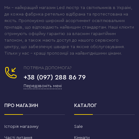
Ми – найкращий магазин Led люстр та світильників в Україні,
де кожна фабрика ретельно відібрана та протестована на
якість. Пропонуємо широкий асортимент освітлювальних
приладів, що відповідають найвищим стандартам. Наші клієнти
отримують офіційну гарантію за власним гарантійним
талоном, а також мають доступ до нашого сервісного
центру, що забезпечує швидке та якісне обслуговування.
Тільки у нас – кращі пропозиції за найвигіднішими цінами.
ПОТРІБНА ДОПОМОГА?
+38 (097) 288 86 79
Передзвоніть мені
ПРО МАГАЗИН
КАТАЛОГ
Історія магазину
Sale
Часті питання
Кімнати