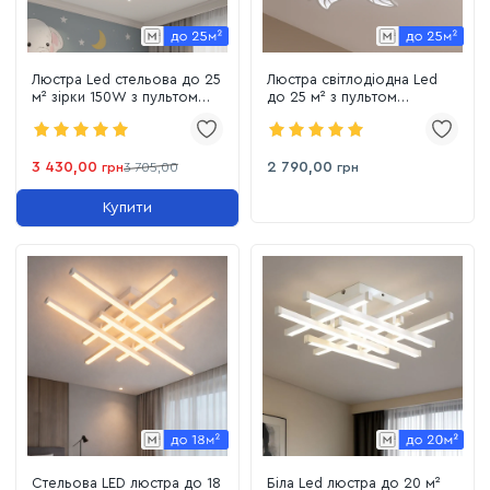
Люстра Led стельова до 25
Люстра світлодіодна Led
м² зірки 150W з пультом
до 25 м² з пультом
(8163/6+3WH)
управління 140W (8028/6+3
WH 3color)
3 430,00
2 790,00
грн
3 705,00
грн
Купити
Стельова LED люстра до 18
Біла Led люстра до 20 м²