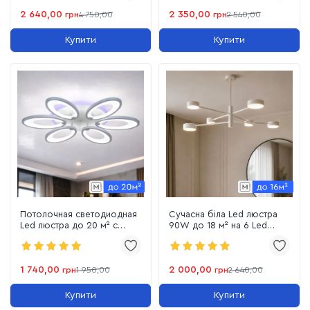
2 640,00
2 350,00
грн
4 750,00
грн
2 540,00
Купити
Купити
Потолочная светодиодная
Сучасна біла Led люстра
Led люстра до 20 м² с
90W до 18 м² на 6 Led
пультом управления 134 Wt
плафонів (D302-6WH)
(1122/6 Wh)
1 740,00
2 000,00
грн
1 950,00
грн
2 640,00
Купити
Купити