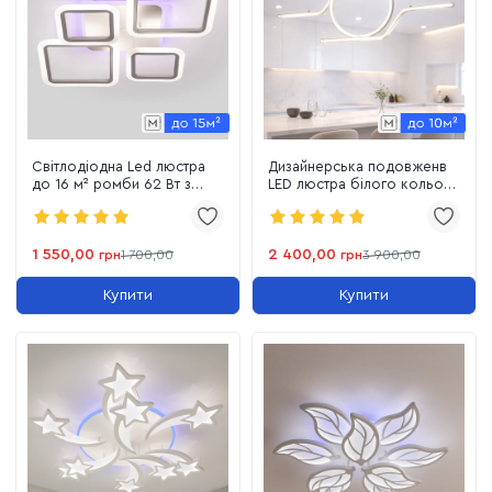
Світлодіодна Led люстра
Дизайнерська подовженв
до 16 м² ромби 62 Вт з
LED люстра білого кольору
пультом керування
"Linear Luxe Contour"
(A8060/2+2WH LED 3color)
(8203SL)
1 550,00
2 400,00
грн
1 700,00
грн
3 900,00
Купити
Купити