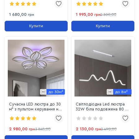
(1141/5 Wh)
корпус (WG5129/60WH)
1 680,00
1 995,00
грн
грн
2 300,00
Купити
Купити
Сучасна LED люстра до 30
Світлодіодна Led люстра
м² з пультом керування на
32W біла подовжена 80 см
9 пелюсток для площі до
VALESO V G3935 WT
30м² Luminous Petals
2 980,00
2 130,00
грн
3 845,00
грн
2 490,00