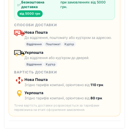
Безкоштовна
при замовленнях від 5000
✅
доставка
грн.
від 5000 грн
СПОСОБИ ДОСТАВКИ
Нова Пошта
До відділення, поштомату або кур'єром за адресою.
Відділення
Поштомат
Кур'єр
Укрпошта
До відділення або кур'єром до дверей.
Відділення
Кур'єр
ВАРТІСТЬ ДОСТАВКИ
Нова Пошта
Згідно тарифів компанії, орієнтовно від
110 грн
.
Укрпошта
Згідно тарифів компанії, орієнтовно від
80 грн
.
Точна вартість доставки розраховується за тарифами
перевізника на етапі оформлення замовлення.