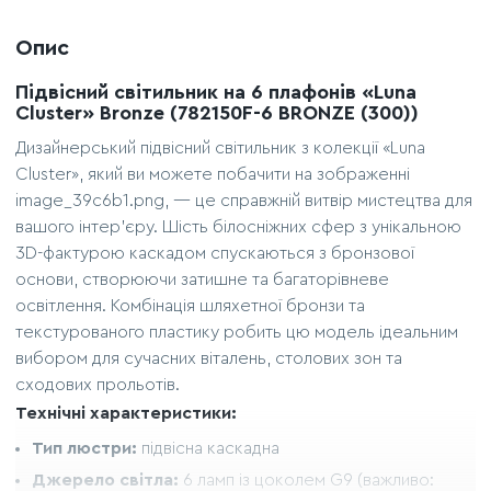
Опис
Підвісний світильник на 6 плафонів «Luna
Cluster» Bronze (782150F-6 BRONZE (300))
Дизайнерський підвісний світильник з колекції «Luna
Cluster», який ви можете побачити на зображенні
image_39c6b1.png, — це справжній витвір мистецтва для
вашого інтер'єру. Шість білосніжних сфер з унікальною
3D-фактурою каскадом спускаються з бронзової
основи, створюючи затишне та багаторівневе
освітлення. Комбінація шляхетної бронзи та
текстурованого пластику робить цю модель ідеальним
вибором для сучасних віталень, столових зон та
сходових прольотів.
Технічні характеристики:
Тип люстри:
підвісна каскадна
Джерело світла:
6 ламп із цоколем G9 (важливо: