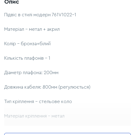
Опис
Підвіс в стилі модерн 761V1022-1
Матеріал - метал + акрил
Колір - бронза+білий
Кількість плафонів - 1
Діаметр плафона: 200мм
Довжина кабеля: 800мм (регулюється)
Тип кріплення - стельовe коло
Матеріал кріплення - метал
Колір кріплення - бронза