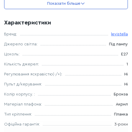
Показати більше
Джерело світла - 1 лампа Е27
Характеристики
Максимальна потужність лампочки - 60 W
Бренд:
levistella
Можливість використання лампи LED, світлодіодна
Джерело світла:
Під лампу
енергозберігаюча.
Цоколь:
E27
Кількість джерел:
1
Регулювання яскравістю(-/+):
Ні
Пульт д/керування:
Ні
Колір корпусу. :
Бронза
Матеріал плафона:
Акрил
Тип кріплення:
Планка
Офіційна гарантія:
3-роки