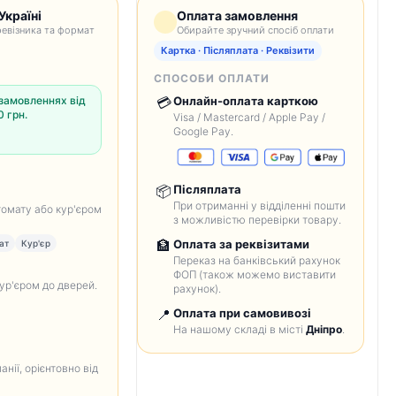
Україні
Оплата замовлення
евізника та формат
Обирайте зручний спосіб оплати
Картка · Післяплата · Реквізити
СПОСОБИ ОПЛАТИ
замовленнях від
💳
Онлайн-оплата карткою
 грн.
Visa / Mastercard / Apple Pay /
Google Pay.
📦
Післяплата
При отриманні у відділенні пошти
томату або кур'єром
з можливістю перевірки товару.
🏦
Оплата за реквізитами
ат
Кур'єр
Переказ на банківський рахунок
ФОП (також можемо виставити
кур'єром до дверей.
рахунок).
📍
Оплата при самовивозі
На нашому складі в місті
Дніпро
.
анії, орієнтовно від