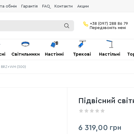
та обмін
Гарантія
FAQ
Контакти
Акции
+38 (097) 288 86 79
Передзвоніть мені
сні
Світильники
Настінні
Трекові
Настільні
То
12 BRZ+WH (300)
Підвісний світ
6 319,00
грн