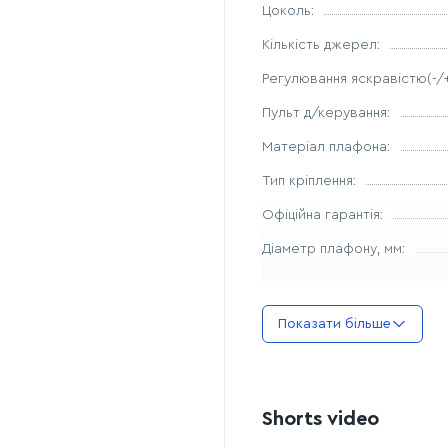
Тип люстри - підвісна
Цоколь:
Кількість джерел:
Регулювання яскравістю(-/+
Пульт д/керування:
Матеріал плафона:
Тип кріплення:
Офіційна гарантія:
Дiаметр плафону, мм:
Показати більше
Shorts video