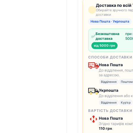
Доставка по всій 
Обирайте зручного пер
доставки
Нова Пошта · Укрпошта
Безкоштовна
при 
✅
доставка
5000
від 5000 грн
СПОСОБИ ДОСТАВКИ
Нова Пошта
До відділення, пош
за адресою.
Відділення
Поштом
Укрпошта
До відділення або 
Відділення
Кур'єр
ВАРТІСТЬ ДОСТАВКИ
Нова Пошта
Згідно тарифів комп
110 грн
.