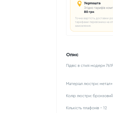
Укрпошта
Згідно тарифів комп
80 грн
.
Точна вартість доставки ро
тарифами перевізника на е
замовлення.
Опис
Підвіс в стилі модерн 76
Матеріал люстри: метал
Колір люстри: бронзовий
Кількість плафонів - 12