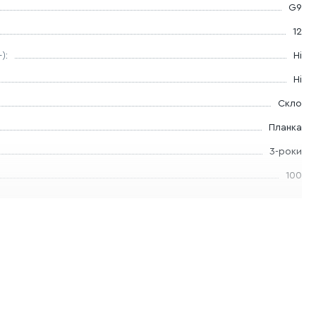
G9
12
):
Ні
Ні
Скло
Планка
3-роки
100