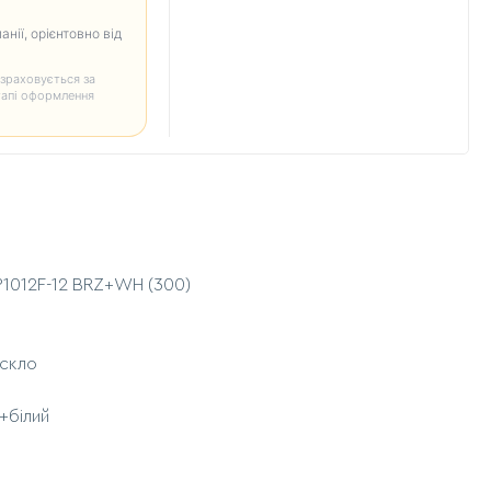
анії, орієнтовно від
зраховується за
тапі оформлення
1P1012F-12 BRZ+WH (300)
+скло
+білий