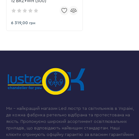
12 BRZ+WH (300)
6 319,00
грн
Ми – найкращий магазин Led люстр та світильників в Україні,
де кожна фабрика ретельно відібрана та протестована на
якість. Пропонуємо широкий асортимент освітлювальних
приладів, що відповідають найвищим стандартам. Наші
клієнти отримують офіційну гарантію за власним гарантійним