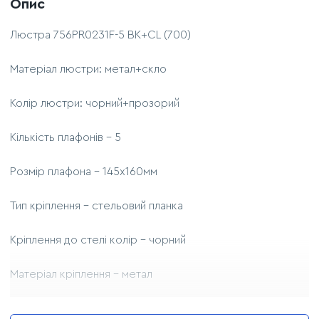
Опис
Люстра 756PR0231F-5 BK+CL (700)
Матеріал люстри: метал+скло
Колір люстри: чорний+прозорий
Кількість плафонів - 5
Розмір плафона - 145x160мм
Тип кріплення - стельовий планка
Кріплення до стелі колір - чорний
Матеріал кріплення - метал
Джерело світла - 5 ламп Е27