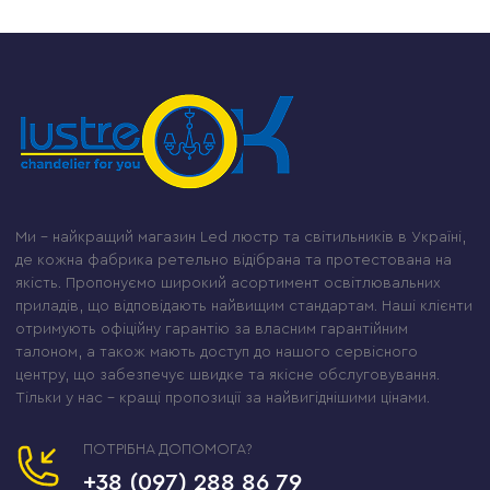
Ми – найкращий магазин Led люстр та світильників в Україні,
де кожна фабрика ретельно відібрана та протестована на
якість. Пропонуємо широкий асортимент освітлювальних
приладів, що відповідають найвищим стандартам. Наші клієнти
отримують офіційну гарантію за власним гарантійним
талоном, а також мають доступ до нашого сервісного
центру, що забезпечує швидке та якісне обслуговування.
Тільки у нас – кращі пропозиції за найвигіднішими цінами.
ПОТРІБНА ДОПОМОГА?
+38 (097) 288 86 79