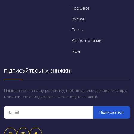
Торшери
Вуличні
Лампи
Ретро гірлянди
Інше
ПІДПИСУЙТЕСЬ НА ЗНИЖКИ!
Підпишіться на нашу розсилку, щоб першими дізнаватися про
новинки, свіжі надходження та спеціальні акції!
Підписатися