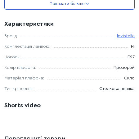
Показати більше
Максимальна потужність лампочки 60 Ватт
Характеристики
Можливість використання лампи: LED, розжарювання,
енергозберігаюча
Бренд:
levistella
Комплектація лампою:
Ні
Комплектація лампочками: Немає
Цоколь:
E27
Тип люстри - підвісна
Колір плафона:
Прозорий
Матеріал плафона:
Скло
Тип кріплення:
Стельова планка
Shorts video
Переглянуті товари