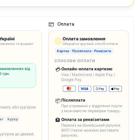
Оплата
Україні
Оплата замовлення
евізника та формат
Обирайте зручний спосіб оплати
Картка · Післяплата · Реквізити
СПОСОБИ ОПЛАТИ
замовленнях від
💳
Онлайн-оплата карткою
 грн.
Visa / Mastercard / Apple Pay /
Google Pay.
📦
Післяплата
При отриманні у відділенні пошти
томату або кур'єром
з можливістю перевірки товару.
🏦
Оплата за реквізитами
ат
Кур'єр
Переказ на банківський рахунок
ФОП (також можемо виставити
кур'єром до дверей.
рахунок).