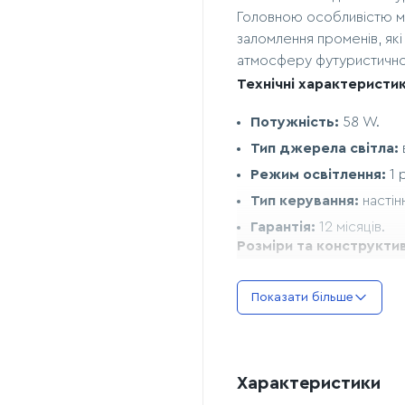
Головною особливістю мод
заломлення променів, як
атмосферу футуристично
Технічні характеристик
Потужність:
58 W.
Тип джерела світла:
Режим освітлення:
1 
Тип керування:
настін
Гарантія:
12 місяців.
Розміри та конструкти
Діаметр акрилових кі
Показати більше
Діаметр внутрішніх 
Висота профілю кільц
Висота максимальна:
Характеристики
тросів).