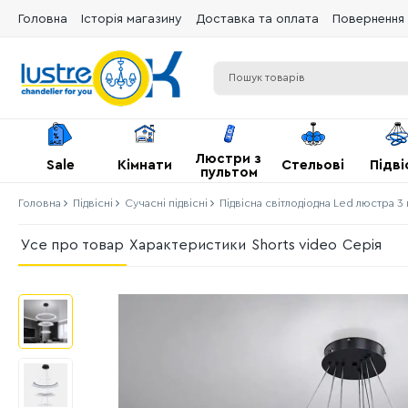
Головна
Історія магазину
Доставка та оплата
Повернення 
Люстри з
Sale
Кімнати
Стельові
Підві
пультом
Головна
Підвісні
Сучасні підвісні
Підвісна світлодіодна Led люстра 
Усе про товар
Характеристики
Shorts video
Серія