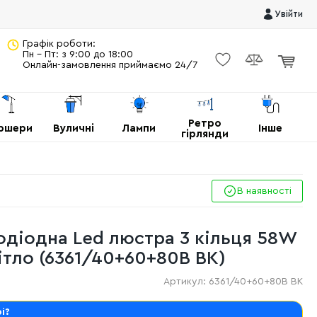
Увійти
Графік роботи:
Пн - Пт: з 9:00 до 18:00
Онлайн-замовлення приймаємо 24/7
Ретро
ршери
Вуличні
Лампи
Інше
гірлянди
В наявності
лодіодна Led люстра 3 кільця 58W
ітло (6361/40+60+80B BK)
Артикул:
6361/40+60+80B BK
і?