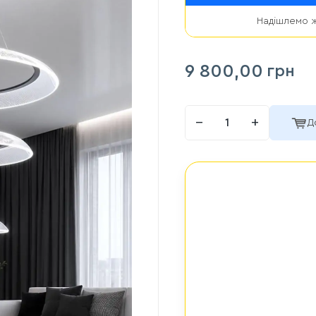
Надішлемо ж
9 800,00
грн
−
+
Д