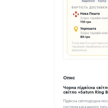
Відділення
Кур'єр
ВАРТІСТЬ ДОСТАВКИ
Нова Пошта
Згідно тарифів комп
110 грн
.
Укрпошта
Згідно тарифів комп
80 грн
.
Точна вартість доставки ро
тарифами перевізника на е
замовлення.
Опис
Чорна підвісна світ
світло «Saturn Ring 
Підвісна світлодіодна лю
система каскадного типу