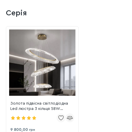
Серія
Золота підвісна світлодіодна
Led люстра 3 кільця 58W
нейтральне світло
(6361/40+60+80B GD)
9 800,00
грн