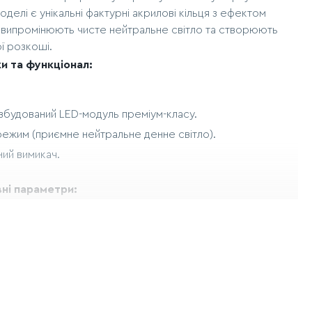
елі є унікальні фактурні акрилові кільця з ефектом
і випромінюють чисте нейтральне світло та створюють
ї розкоші.
и та функціонал:
вбудований LED-модуль преміум-класу.
режим (приємне нейтральне денне світло).
ний вимикач.
вні параметри:
лець:
75 см, 55.5 см та 36.5 см.
металевих елементів:
60 см, 40 см та 18.5 см.
я:
6 см.
145 см (гнучко регулюється за допомогою підвісних