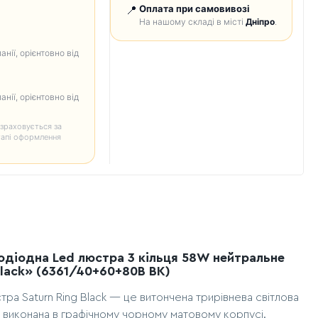
📍
Оплата при самовивозі
На нашому складі в місті
Дніпро
.
анії, орієнтовно від
анії, орієнтовно від
зраховується за
тапі оформлення
лодіодна Led люстра 3 кільця 58W нейтральне
Black» (6361/40+60+80B BK)
стра Saturn Ring Black — це витончена трирівнева світлова
, виконана в графічному чорному матовому корпусі.