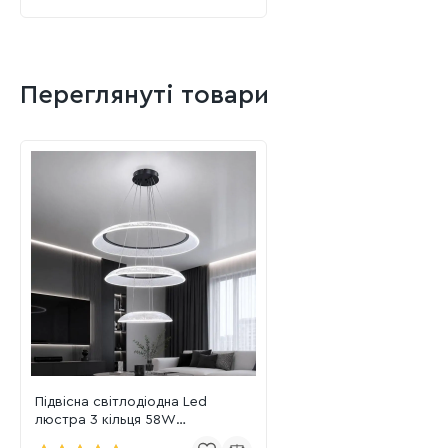
Переглянуті товари
Підвісна світлодіодна Led
люстра 3 кільця 58W
нейтральне світло