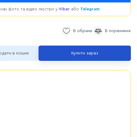
иві фото та відео люстри у
Viber
або
Telegram
одати в кошик
Купити зараз