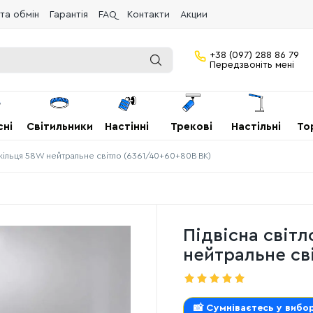
та обмін
Гарантія
FAQ
Контакти
Акции
+38 (097) 288 86 79
Передзвоніть мені
сні
Світильники
Настінні
Трекові
Настільні
То
3 кільця 58W нейтральне світло (6361/40+60+80B BK)
Підвісна світ
нейтральне св
📸 Сумніваєтесь у вибор